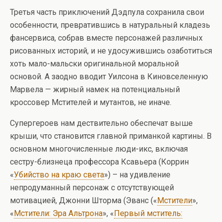
Третья часть приключений Дэдпула сохранила свои
особенности, превратившись в натуральный кладезь
фансервиса, собрав вместе персонажей различных
рисованных историй, и не удосужившись озаботиться
хоть мало-мальски оригинальной моральной
основой. А заодно вводит Уилсона в Киновселенную
Марвела — жирный намек на потенциальный
кроссовер Мстителей и мутантов, не иначе.
Супергероев нам дествительно обеспечат выше
крыши, что становится главной приманкой картины. В
основном многочисленные люди-икс, включая
сестру-близнеца профессора Ксавьера (Коррин
«
Убийство на краю света
») – на удивление
непродуманный персонаж с отсутствующей
мотивацией, Джонни Шторма (Эванс («
Мстители
»,
«
Мстители: Эра Альтрона
», «
Первый мститель: