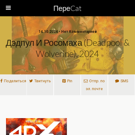
ПереCat
14.10.2024 • Нет Комментариев
Дэдпул И Росомаха (Deadpool &
Wolverine), 2024
Поделиться
Твитнуть
Pin
Отпр. по
SMS
эл. почте