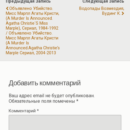
Предыдущая Запись
Следующая Запись
o
m
p
а
Объявлено Убийство.
Водопады Возмездия,
k
p
Мисс Марпл Агаты Кристи,
Вудинг К.
в
(A Murder Is Announced.
Agatha Christie`s Miss
и
Marple), Сериал, 1984-1992
ть
/ Объявлено Убийство.
Мисс Марпл Агаты Кристи
(A Murder Is
Announced.Agatha Christie's
Marple Сериал, 2004-2013
Добавить комментарий
Ваш адрес email не будет опубликован.
Обязательные поля помечены
*
Комментарий
*