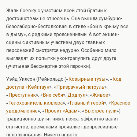
Жаль боевку с участием всей этой братии к
достоинствам не отнесешь. Она вышла сумбурно-
безолаберно-бестолковая, в стиле «бой в крыму все
в дыму», с редкими прояснениями. А вот экшен-
сцены с активным участием двух главных
персонажей смотрятся недурно. Особенно мило
выглядят их попытки уконтрапупить друг друга
(учитывая бессмертие этой парочки).
Уэйд Уилсон (Рейнольдс («
Козырные тузы
», «
Код
доступа «Кейптаун
», «
Призрачный патруль
»,
«
Преступник
», «
Вне себя
»,
Дэдпул
», «
Живое
»,
«
Телохранитель киллера
», «
Главный герой
», «
Красное
уведомление
», «
Проект «Адам
», «
Быстрее пули
»)
традиционно шутит ниже пояса, эффектно валит
статистов, временами проявляет депрессивные
поползновения. Ничего нового.