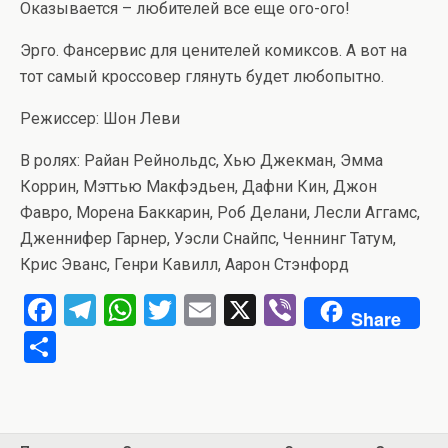
Оказывается – любителей все еще ого-ого!
Эрго. Фансервис для ценителей комиксов. А вот на
тот самый кроссовер глянуть будет любопытно.
Режиссер: Шон Леви
В ролях: Райан Рейнольдс, Хью Джекман, Эмма
Коррин, Мэттью Макфэдьен, Дафни Кин, Джон
Фавро, Морена Баккарин, Роб Делани, Лесли Аггамс,
Дженнифер Гарнер, Уэсли Снайпс, Ченнинг Татум,
Крис Эванс, Генри Кавилл, Аарон Стэнфорд
F
T
W
T
E
X
Vi
Share
a
el
h
wi
m
b
О
ce
e
at
tt
ail
er
т
b
gr
s
er
п
o
a
A
р