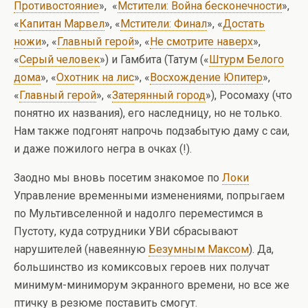
Противостояние
», «
Мстители: Война бесконечности
»,
«
Капитан Марвел
», «
Мстители: Финал
», «
Достать
ножи
», «
Главный герой
», «
Не смотрите наверх
»,
«
Серый человек
») и Гамбита (Татум («
Штурм Белого
дома
», «
Охотник на лис
», «
Восхождение Юпитер
»,
«
Главный герой
», «
Затерянный город
»), Росомаху (что
понятно их названия), его наследницу, но не только.
Нам также подгонят напрочь подзабытую даму с саи,
и даже пожилого негра в очках (!).
Заодно мы вновь посетим знакомое по
Локи
Управление временными изменениями, попрыгаем
по Мультивселенной и надолго переместимся в
Пустоту, куда сотрудники УВИ сбрасывают
нарушителей (навеянную
Безумным Максом
). Да,
большинство из комиксовых героев них получат
минимум-миниморум экранного времени, но все же
птичку в резюме поставить смогут.