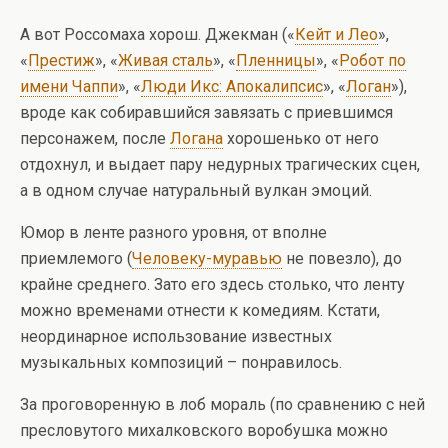
А вот Россомаха хорош. Джекман («
Кейт и Лео
»,
«
Престиж
», «
Живая сталь
», «
Пленницы
», «
Робот по
имени Чаппи
», «
Люди Икс: Апокалипсис
», «
Логан
»),
вроде как собиравшийся завязать с приевшимся
персонажем, после
Логана
хорошенько от него
отдохнул, и выдает пару недурных трагических сцен,
а в одном случае натуральный вулкан эмоций.
Юмор в ленте разного уровня, от вполне
приемлемого (
Человеку-муравью
не повезло), до
крайне среднего. Зато его здесь столько, что ленту
можно временами отнести к комедиям. Кстати,
неординарное использование известных
музыкальных композиций – понравилось.
За проговоренную в лоб мораль (по сравнению с ней
пресловутого михалковского воробушка можно