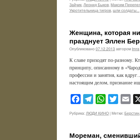
Зайчик
,
Леонид Быков
,
Максим Перепе
Укротительница тигров
,
шли солдаты...
Женщина, которая ни
празднует Эллен Бер
Опубликовано
07.12.2013
автором
Imra
К славе приходят по-разному. Кто
принципу, описанному в «Чароде
профессии и занятия, как вдруг
настоящим делом, признание и
Facebook
Telegram
WhatsA
Twitt
E
Рубрика:
ЛЮДИ КИНО
|
Метки:
Берстин
Мореман, сменивший