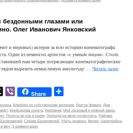
 бездонными глазами или
ино. Олег Иванович Янковский
ачит и мировых) актеров за всю историю кинематографа.
ста. Один из немногих артистов «с умным лицом». Столп
оставившей нам четыре потрясающие кинематографические
зглядом выразить немыслимую амплитуду: …
Читать далее
pp
er
mail
X
Viber
Отправить
Share
ренина
,
Влюблён по собственному желанию
,
Доктор Живаго
,
Дом
,
Свифт
,
Крейцерова соната
,
Любовник
,
Мой ласковый и нежный зверь
,
орт
,
Полеты во сне и наяву
,
Приходи на меня посмотреть
,
Райские
 Баскервилей
,
Собаке Баскервилей
,
Убить дракона
,
Филер
,
Цареубийца
,
 и меч
|
3 комментария