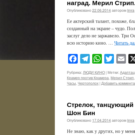
наград. Мерил Стрип
Опубликовано
22.06.2014
автором
Imra
Ее актерский талант, похоже, б
созданный на экране – чудо. По
заслуг дело не заржавело. Три О
всю историю кино. …
Читать да
Facebook
Telegram
WhatsA
Twitt
E
Рубрика:
ЛЮДИ КИНО
|
Метки:
Адаптац
Крамер против Крамера
,
Мерил Стрип
Часы
,
Чертополох
|
Добавить коммент
Стрелок, танцующий 
Шон Бин
Опубликовано
17.04.2014
автором
Imra
Не знаю, как у других, но у меня