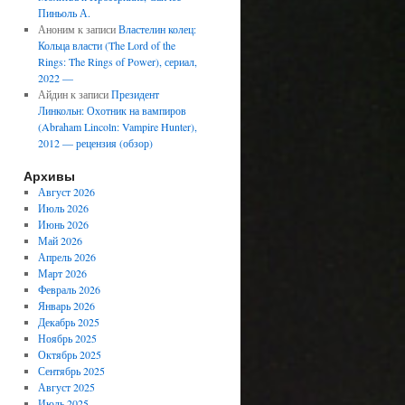
Пиньоль А.
Аноним
к записи
Властелин колец:
Кольца власти (The Lord of the
Rings: The Rings of Power), сериал,
2022 —
Айдин
к записи
Президент
Линкольн: Охотник на вампиров
(Abraham Lincoln: Vampire Hunter),
2012 — рецензия (обзор)
Архивы
Август 2026
Июль 2026
Июнь 2026
Май 2026
Апрель 2026
Март 2026
Февраль 2026
Январь 2026
Декабрь 2025
Ноябрь 2025
Октябрь 2025
Сентябрь 2025
Август 2025
Июль 2025