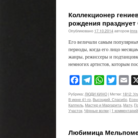
Коллекционер гениев
рождения празднует 
Опубликовано
17.10.2014
автором
Imra
Его величали самым популярным
периоды, когда его лицо месяц
жанры, режиссеры и подтанцовк
немногих артистов, которым по
Facebook
Telegram
WhatsA
Twitt
E
Рубрика:
ЛЮДИ КИНО
|
Метки:
1812: У
В июне 41-го
,
Высоцкий. Спасибо
,
Есен
Каппель
,
Мастер и Маргарита
,
Матч
,
П
Участок
,
Чёрные волки
|
1 комментарий
Любимица Мельпомен