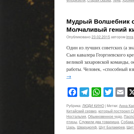
Мудрый Волшебник с
Молчаливый гений к
Опубликовано
23.02.2015
автором
Imra
Один из лучших советских (а зн
Сын кавалера Георгиевского кре
великой захаровской команды, 
работы. Человек, «способный в
→
Facebook
Telegram
WhatsA
Twitt
E
Рубрика:
ЛЮДИ КИНО
|
Метки:
Анна Ка
Китайский сервиз
,
который построил 
Ностальгия
,
Обыкновенное чудо
,
Пасп
птицы
,
Служили два товарища
,
Собака
Царь
,
Шварцкопф
,
Шут Балакирев
,
Щит