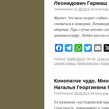
Леонидович Гармаш
Опубликовано
01.09.2013
автором
Imra
Жалеет, что мало играет слабых
сниматься в комедиях. Ненавиди
общение. При случае вполне спо
кинематографу. Любит вкусно по
Facebook
Telegram
WhatsA
Twitt
E
Рубрика:
ЛЮДИ КИНО
|
Метки:
72 метр
Сергей Гармаш
,
Юрий Коротков
|
Добав
Конопатое чудо. Мно
Наталья Георгиевна 
Опубликовано
28.08.2013
автором
Imra
Ее называли «кустодиевской кр
страстность, темперамент и точн