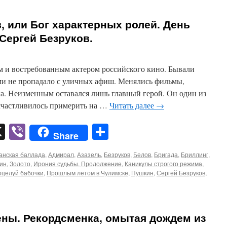
, или Бог характерных ролей. День
Сергей Безруков.
 и востребованным актером российского кино. Бывали
ами не пропадало с уличных афиш. Менялись фильмы,
а. Неизменным оставался лишь главный герой. Он один из
счастливилось примерить на …
Читать далее
→
pp
er
mail
X
Viber
Отправить
Share
ланская баллада
,
Адмирал
,
Азазель
,
Безруков
,
Белов
,
Бригада
,
Бриллинг
,
ин
,
Золото
,
Ирония судьбы. Продолжение
,
Каникулы строгого режима
,
оцелуй бабочки
,
Прошлым летом в Чулимске
,
Пушкин
,
Сергей Безруков
,
ы. Рекордсменка, омытая дождем из