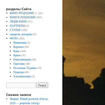
разделы Сайта
КИНО-РЕЦЕНЗИИ
(1 121)
КНИГИ-РЕЦЕНЗИИ
(367)
ЛЮДИ КИНО
(51)
ПАРТНЕРЫ
(2)
СТАТЬИ
(192)
сценречь, риторика
(2)
ФОТО
(262)
Винничина
(5)
Карпаты
(10)
Киев
(144)
Крым
(37)
Николаевщина
(10)
Одесчина
(40)
Остальная Украина
(15)
Природа
(69)
Хмельниччина
(3)
Свежие записи
Флавия. Юный детектив (Flavia),
2026 — рецензия (обзор)