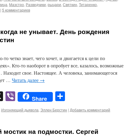
лица
,
Маэстро
,
Разведчики
,
рыцари
,
Святкин
,
Титаренко
,
|
5 комментариев
когда не унывает. День рождения
стин
-то четко знает, чего хочет, и двигается к цели по
ях». Кто-то наоборот в опробует все, казалось, возможные
… Находит свое. Настоящее. А человека, занимающегося
щет …
Читать далее
→
pp
er
mail
X
Viber
Отправить
Share
,
Изгоняющий дьявола
,
Эллен Берстин
|
Добавить комментарий
 мостик на подмостки. Сергей