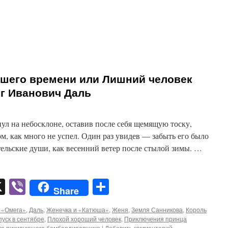
шего времени или Лишний человек
ег Иванович Даль
ул на небосклоне, оставив после себя щемящую тоску,
ом, как много не успел. Один раз увидев — забыть его было
ельские души, как весенний ветер после стылой зимы. …
pp
er
mail
X
Viber
Отправить
Share
 «Омега»
,
Даль
,
Женечка и «Катюша»
,
Женя
,
Земля Санникова
,
Король
пуск в сентябре
,
Плохой хороший человек
,
Приключения принца
ка пикирующего бомбардировщика
|
Добавить комментарий