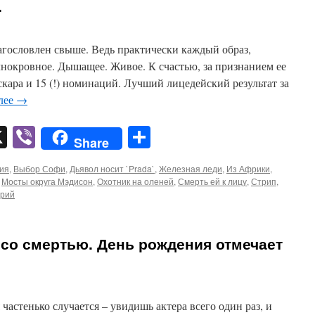
.
лагословлен свыше. Ведь практически каждый образ,
лнокровное. Дышащее. Живое. К счастью, за признанием ее
скара и 15 (!) номинаций. Лучший лицедейский результат за
лее
→
pp
er
mail
X
Viber
Отправить
Share
ия
,
Выбор Софи
,
Дьявол носит `Prada`
,
Железная леди
,
Из Африки
,
,
Мосты округа Мэдисон
,
Охотник на оленей
,
Смерть ей к лицу
,
Стрип
,
арий
со смертью. День рождения отмечает
 частенько случается – увидишь актера всего один раз, и