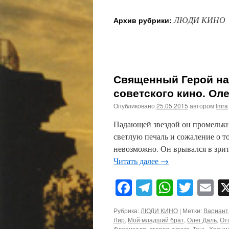
ЛЮДИ КИНО
Архив рубрики:
Священный Герой на
советского кино. Ол
Опубликовано
25.05.2015
автором
Imra
Падающей звездой он промелькн
светлую печаль и сожаление о т
невозможно. Он врывался в зрит
Читать далее
→
Facebook
Telegram
WhatsA
Twitt
E
Рубрика:
ЛЮДИ КИНО
|
Метки:
Вариант
Лир
,
Мой младший брат
,
Олег Даль
,
От
Флоризеля
,
старая сказка
,
Тень
,
Хрони