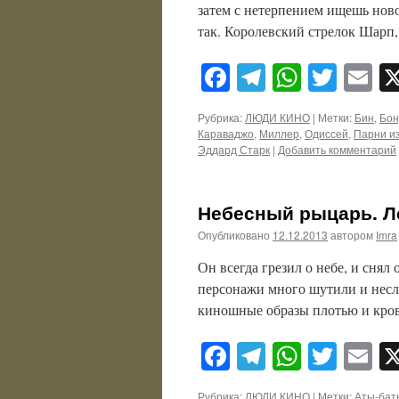
затем с нетерпением ищешь нов
так. Королевский стрелок Шарп,
Facebook
Telegram
WhatsA
Twitt
E
Рубрика:
ЛЮДИ КИНО
|
Метки:
Бин
,
Бон
Караваджо
,
Миллер
,
Одиссей
,
Парни из
Эддард Старк
|
Добавить комментарий
Небесный рыцарь. Л
Опубликовано
12.12.2013
автором
Imra
Он всегда грезил о небе, и снял
персонажи много шутили и несли
киношные образы плотью и кро
Facebook
Telegram
WhatsA
Twitt
E
Рубрика:
ЛЮДИ КИНО
|
Метки:
Аты-бат