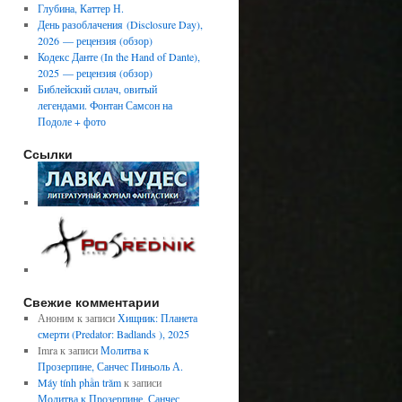
Глубина, Каттер Н.
День разоблачения (Disclosure Day),
2026 — рецензия (обзор)
Кодекс Данте (In the Hand of Dante),
2025 — рецензия (обзор)
Библейский силач, овитый
легендами. Фонтан Самсон на
Подоле + фото
Ссылки
Свежие комментарии
Аноним
к записи
Хищник: Планета
смерти (Predator: Badlands ), 2025
Imra
к записи
Молитва к
Прозерпине, Санчес Пиньоль А.
Máy tính phần trăm
к записи
Молитва к Прозерпине, Санчес