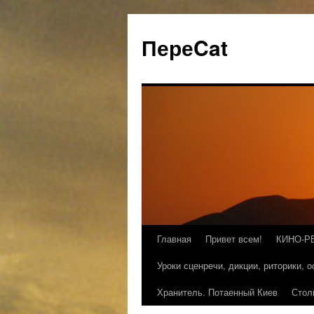
ПереCat
Главная
Привет всем!
КИНО-Р
Уроки сценречи, дикции, риторики, 
Хранитель. Потаенный Киев
Стол