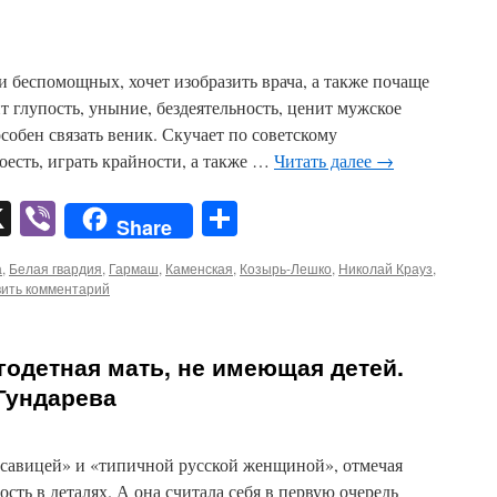
 и беспомощных, хочет изобразить врача, а также почаще
т глупость, уныние, бездеятельность, ценит мужское
собен связать веник. Скучает по советскому
есть, играть крайности, а также …
Читать далее
→
pp
er
mail
X
Viber
Отправить
Share
а
,
Белая гвардия
,
Гармаш
,
Каменская
,
Козырь-Лешко
,
Николай Крауз
,
ить комментарий
годетная мать, не имеющая детей.
Гундарева
асавицей» и «типичной русской женщиной», отмечая
ость в деталях. А она считала себя в первую очередь