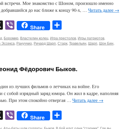
ой встречи. Мое знакомство с Шоном, произошло именно
 добравшийся до нас ближе к концу 90-х, …
Читать далее
→
pp
er
mail
X
Viber
Отправить
Share
д
,
Боромир
,
Властелин колец
,
Игра престолов
,
Игры патриотов
,
 Эссекса
,
Рануччио
,
Ричард Шарп
,
Старк
,
Травельян
,
Шарп
,
Шон Бин
,
еонид Фёдорович Быков.
 один из лучших фильмов о летчиках на войне. Его
 с собой изрядный заряд юмора. Он жил в кадре, наполняя
вью. При этом спокойно отвергая …
Читать далее
→
pp
er
mail
X
Viber
Отправить
Share
ы
,
Аты-баты шли солдаты
,
Быков
,
В бой идут одни "старики"
,
Где вы
,