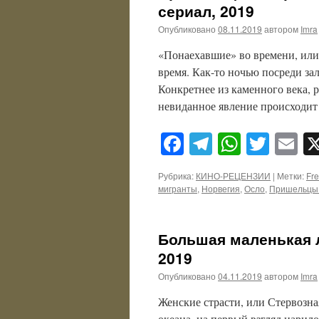
сериал, 2019
Опубликовано
08.11.2019
автором
Imra
«Понаехавшие» во времени, или
время. Как-то ночью посреди за
Конкретнее из каменного века, р
невиданное явление происходи
Facebook
Telegram
WhatsA
Twitt
E
Рубрика:
КИНО-РЕЦЕНЗИИ
|
Метки:
Fr
мигранты
,
Норвегия
,
Осло
,
Пришельцы 
Большая маленькая лож
2019
Опубликовано
04.11.2019
автором
Imra
Женские страсти, или Стервозна
океана, на первый взгляд царил