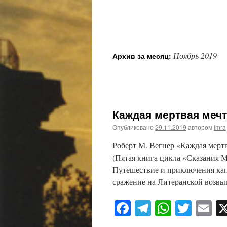
Ноябрь 2019
Архив за месяц:
Каждая мертвая мечта
Опубликовано
29.11.2019
автором
Imra
Роберт М. Вегнер «Каждая мертв
(Пятая книга цикла «Сказания М
Путешествие и приключения кап
сражение на Литеранской возв
Facebook
Telegram
WhatsA
Twitt
E