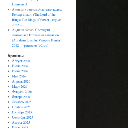
Пиньоль А.
Аноним
к записи
Властелин колец:
Кольца власти (The Lord of the
Rings: The Rings of Power), сериал,
2022 —
Айдин
к записи
Президент
Линкольн: Охотник на вампиров
(Abraham Lincoln: Vampire Hunter),
2012 — рецензия (обзор)
Архивы
Август 2026
Июль 2026
Июнь 2026
Май 2026
Апрель 2026
Март 2026
Февраль 2026
Январь 2026
Декабрь 2025
Ноябрь 2025
Октябрь 2025
Сентябрь 2025
Август 2025
Июль 2025