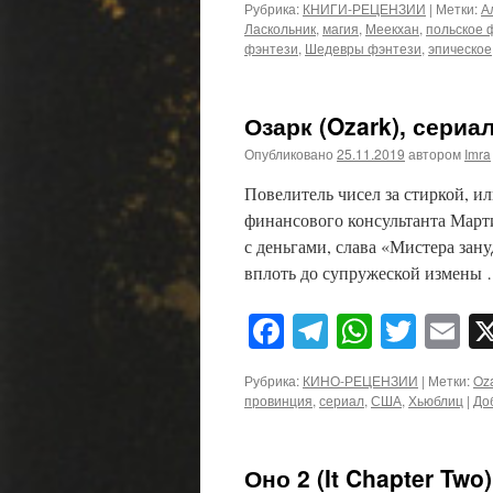
Рубрика:
КНИГИ-РЕЦЕНЗИИ
|
Метки:
А
Ласкольник
,
магия
,
Меекхан
,
польское 
фэнтези
,
Шедевры фэнтези
,
эпическое
Озарк (Ozark), сериал
Опубликовано
25.11.2019
автором
Imra
Повелитель чисел за стиркой, и
финансового консультанта Марти
с деньгами, слава «Мистера зан
вплоть до супружеской измены
Facebook
Telegram
WhatsA
Twitt
E
Рубрика:
КИНО-РЕЦЕНЗИИ
|
Метки:
Oz
провинция
,
сериал
,
США
,
Хьюблиц
|
До
Оно 2 (It Chapter Two