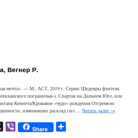
, Вегнер Р.
ая мечта». — М.: АСТ, 2019 г. Серия: Шедевры фэнтези.
еекханского пограничья»). Спартак на Дальнем Юге, или
итана Кеннета/Кровавое «чудо» рождения Отгремело
ышенности, изменившее расклад сил …
Читать далее
→
pp
er
mail
X
Viber
Отправить
Share