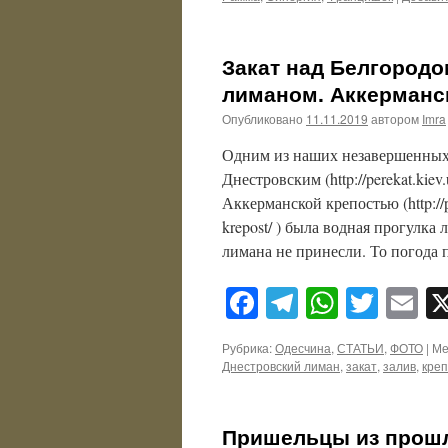
Закат над Белгородо
лиманом. Аккерманск
Опубликовано
11.11.2019
автором
Imra
Одним из наших незавершенных 
Днестровским (http://perekat.kie
Аккерманской крепостью (http://
krepost/ ) была водная прогулка
лимана не принесли. То погода 
Facebook
Telegram
WhatsA
Twitt
E
Рубрика:
Одесчина
,
СТАТЬИ
,
ФОТО
|
Ме
Днестровский лиман
,
закат
,
залив
,
креп
Пришельцы из прошл