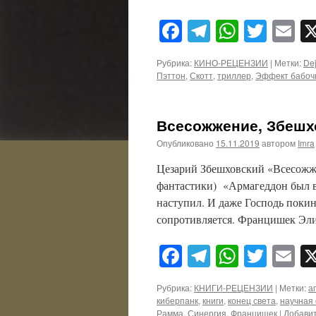
Facebook
Telegram
WhatsA
Twitt
E
Рубрика:
КИНО-РЕЦЕНЗИИ
|
Метки:
De
Пэттон
,
Скотт
,
триллер
,
Эффект бабоч
Всесожжение, Збешх
Опубликовано
15.11.2019
автором
Imra
Цезарий Збешховский «Всесожже
фантастики) «Армагеддон был в
наступил. И даже Господь покин
сопротивляется. Францишек Эли
Facebook
Telegram
WhatsA
Twitt
E
Рубрика:
КНИГИ-РЕЦЕНЗИИ
|
Метки:
а
киберпанк
,
книги
,
конец света
,
научная
Рамма
,
Синергия
,
Францишек
|
Добави