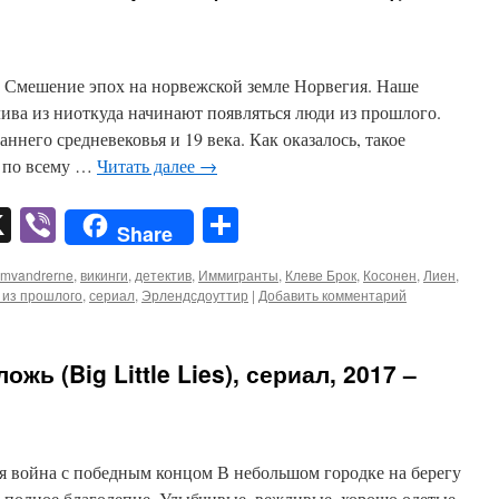
 Смешение эпох на норвежской земле Норвегия. Наше
лива из ниоткуда начинают появляться люди из прошлого.
аннего средневековья и 19 века. Как оказалось, такое
т по всему …
Читать далее
→
pp
er
mail
X
Viber
Отправить
Share
emvandrerne
,
викинги
,
детектив
,
Иммигранты
,
Клеве Брок
,
Косонен
,
Лиен
,
из прошлого
,
сериал
,
Эрлендсдоуттир
|
Добавить комментарий
ь (Big Little Lies), сериал, 2017 –
я война с победным концом В небольшом городке на берегу
о полное благолепие. Улыбчивые, вежливые, хорошо одетые,