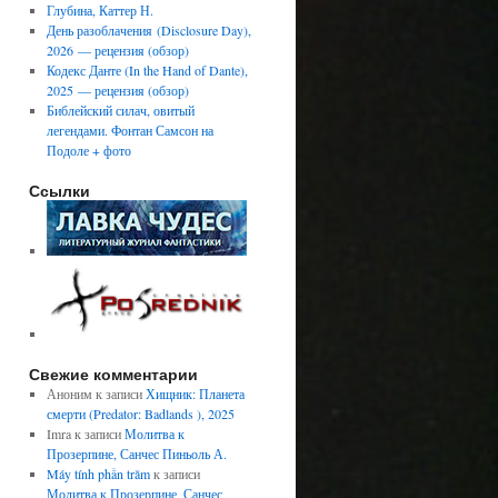
Глубина, Каттер Н.
День разоблачения (Disclosure Day),
2026 — рецензия (обзор)
Кодекс Данте (In the Hand of Dante),
2025 — рецензия (обзор)
Библейский силач, овитый
легендами. Фонтан Самсон на
Подоле + фото
Ссылки
Свежие комментарии
Аноним
к записи
Хищник: Планета
смерти (Predator: Badlands ), 2025
Imra
к записи
Молитва к
Прозерпине, Санчес Пиньоль А.
Máy tính phần trăm
к записи
Молитва к Прозерпине, Санчес