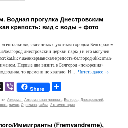
м. Водная прогулка Днестровским
ая крепость: вид с воды + фото
«гештальтов», связанных с уютным городом Белгородом-
v.ua/белгород-днестровский-церкви-парк/ ) и его могучей
perekat.kiev.ua/аккерманская-крепость-белгород-akkerman-
 лиманом. Первые два визита в Белгород «покорения»
подводила, то времени не хватало. И …
Читать далее
→
pp
er
mail
X
Viber
Отправить
Share
тки:
Аккерман
,
Аккерманская крепость
,
Белгород-Днестровский
,
ость
,
лиман
,
Одесчина
,
чайки
|
2 комментария
ого/Иммигранты (Fremvandrerne),