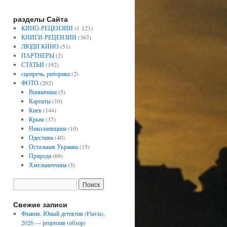
разделы Сайта
КИНО-РЕЦЕНЗИИ
(1 121)
КНИГИ-РЕЦЕНЗИИ
(367)
ЛЮДИ КИНО
(51)
ПАРТНЕРЫ
(2)
СТАТЬИ
(192)
сценречь, риторика
(2)
ФОТО
(262)
Винничина
(5)
Карпаты
(10)
Киев
(144)
Крым
(37)
Николаевщина
(10)
Одесчина
(40)
Остальная Украина
(15)
Природа
(69)
Хмельниччина
(3)
Свежие записи
Флавия. Юный детектив (Flavia),
2026 — рецензия (обзор)