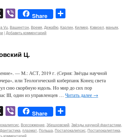
pp
er
mail
X
Viber
Отправить
Share
ja Vu
,
Вашингтон
,
Время
,
ДежаВю
,
Карлин
,
Килмер
,
Кэвизел
,
маньяк
,
ки
|
Добавить комментарий
овский Ц.
ние». — М.: АСТ, 2019 г. (Серия: Звёзды научной
чера», или Теологический киберпанк Конец света
ул сию скорбную юдоль. Но мир до сих пор
ас III, один из управленцев …
Читать далее
→
pp
er
mail
X
Viber
Отправить
Share
покалипсис
,
Всесожжение
,
Збешховский
,
Звёзды научной фантастики
,
 фантастика
,
плазмат
,
Польша
,
Постапокалипсис
,
Постапокалиптика
,
ть комментарий