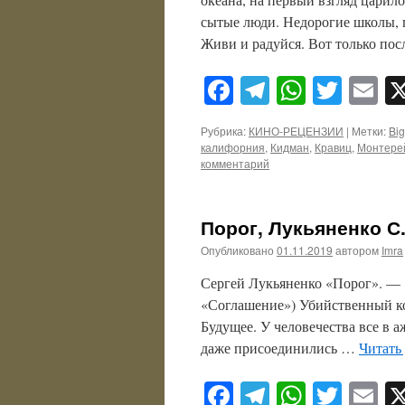
сытые люди. Недорогие школы, 
Живи и радуйся. Вот только по
Facebook
Telegram
WhatsA
Twitt
E
Рубрика:
КИНО-РЕЦЕНЗИИ
|
Метки:
Big
калифорния
,
Кидман
,
Кравиц
,
Монтере
комментарий
Порог, Лукьяненко С
Опубликовано
01.11.2019
автором
Imra
Сергей Лукьяненко «Порог». — 
«Соглашение») Убийственный ко
Будущее. У человечества все в а
даже присоединились …
Читать
Facebook
Telegram
WhatsA
Twitt
E