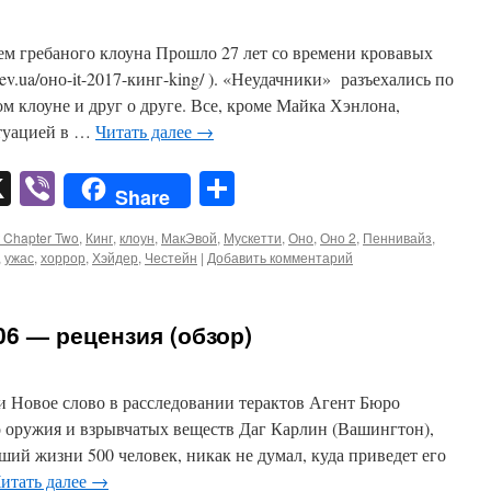
ем гребаного клоуна Прошло 27 лет со времени кровавых
kiev.ua/оно-it-2017-кинг-king/ ). «Неудачники» разъехались по
ом клоуне и друг о друге. Все, кроме Майка Хэнлона,
итуацией в …
Читать далее
→
pp
er
mail
X
Viber
Отправить
Share
t Chapter Two
,
Кинг
,
клоун
,
МакЭвой
,
Мускетти
,
Оно
,
Оно 2
,
Пеннивайз
,
,
ужас
,
хоррор
,
Хэйдер
,
Честейн
|
Добавить комментарий
06 — рецензия (обзор)
 Новое слово в расследовании терактов Агент Бюро
го оружия и взрывчатых веществ Даг Карлин (Вашингтон),
ший жизни 500 человек, никак не думал, куда приведет его
итать далее
→