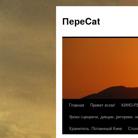
ПереCat
Главная
Привет всем!
КИНО-Р
Уроки сценречи, дикции, риторики, 
Хранитель. Потаенный Киев
Стол