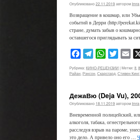
Опубликовано
22.11.2019
автором
Imra
Возвращение в кошмар, или Убь
событий в Дерри (http://perekat.
стране, думать забыв о кошмарн
оставшегося приглядывать за с
Facebook
Telegram
WhatsA
Twitt
E
Рубрика:
КИНО-РЕЦЕНЗИИ
|
Метки:
It
,
I
Райан
,
Рэнсон
,
Скарсгард
,
Стивен Кинг
ДежаВю (Deja Vu), 20
Опубликовано
18.11.2019
автором
Imra
Вневременной полицейский, или
алкоголя, табака, огнестрельно
расследуя взрыв на пароме, унес
это дело. А привело оно его …
Ч