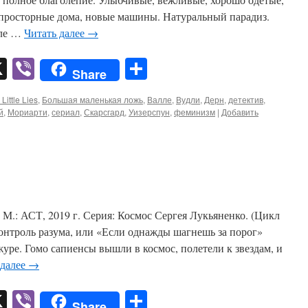
просторные дома, новые машины. Натуральный парадиз.
сле …
Читать далее
→
pp
er
mail
X
Viber
Отправить
Share
 Little Lies
,
Большая маленькая ложь
,
Валле
,
Вудли
,
Дерн
,
детектив
,
й
,
Мориарти
,
сериал
,
Скарсгард
,
Уизерспун
,
феминизм
|
Добавить
.
М.: АСТ, 2019 г. Серия: Космос Сергея Лукьяненко. (Цикл
нтроль разума, или «Если однажды шагнешь за порог»
журе. Гомо сапиенсы вышли в космос, полетели к звездам, и
 далее
→
pp
er
mail
X
Viber
Отправить
Share