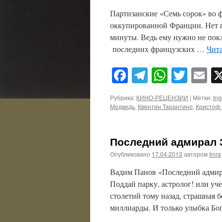
Партизанские «Семь сорок» во ф
оккупированной Франции. Нет п
минуты. Ведь ему нужно не покл
последних французских …
Чита
Facebook
Telegram
WhatsA
Twitt
E
Рубрика:
КИНО-РЕЦЕНЗИИ
|
Метки:
Ing
Медведь
,
Квентин Тарантино
,
Кристоф
Последний адмирал З
Опубликовано
17.04.2013
автором
Imra
Вадим Панов «Последний адмира
Поддай парку, астролог! или уч
столетий тому назад, страшная 
миллиарды. И только улыбка Бо