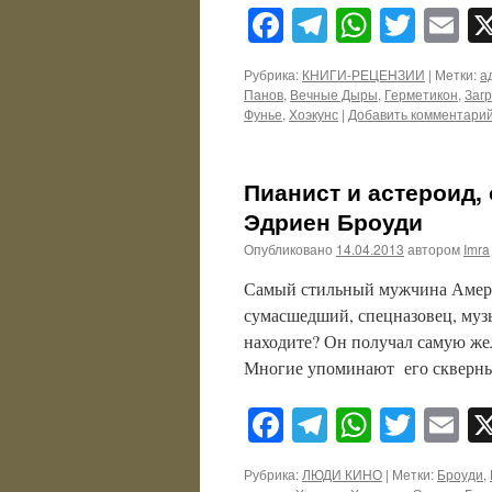
Facebook
Telegram
WhatsA
Twitt
E
Рубрика:
КНИГИ-РЕЦЕНЗИИ
|
Метки:
а
Панов
,
Вечные Дыры
,
Герметикон
,
Заг
Фунье
,
Хоэкунс
|
Добавить комментари
Пианист и астероид,
Эдриен Броуди
Опубликовано
14.04.2013
автором
Imra
Самый стильный мужчина Америк
сумасшедший, спецназовец, муз
находите? Он получал самую жел
Многие упоминают его скверны
Facebook
Telegram
WhatsA
Twitt
E
Рубрика:
ЛЮДИ КИНО
|
Метки:
Броуди
,