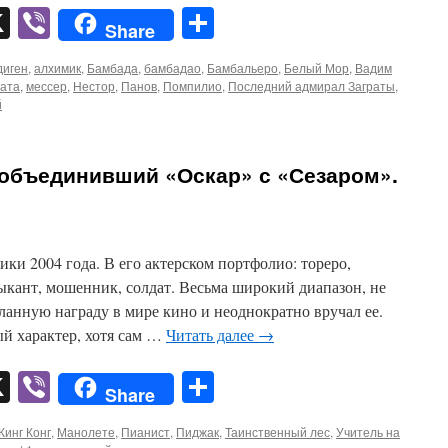
pp
er
mail
X
Viber
Отправить
Share
диген
,
алхимик
,
Бамбада
,
бамбадао
,
Бамбальеро
,
Белый Мор
,
Вадим
рата
,
мессер
,
Нестор
,
Панов
,
Помпилио
,
Последний адмирал Заграты
,
й
 объединивший «Оскар» с «Сезаром».
и 2004 года. В его актерском портфолио: тореро,
ыкант, мошенник, солдат. Весьма широкий диапазон, не
анную награду в мире кино и неоднократно вручал ее.
й характер, хотя сам …
Читать далее
→
pp
er
mail
X
Viber
Отправить
Share
Кинг Конг
,
Манолете
,
Пианист
,
Пиджак
,
Таинственный лес
,
Учитель на