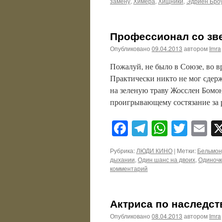
замену
,
Химера
,
Хищники
,
Эдриен Бро
Профессионал со зв
Опубликовано
09.04.2013
автором
Imra
Пожалуй, не было в Союзе, во 
Практически никто не мог сдерж
на зеленую траву Жосслен Бомон
проигрывающему состязание за
Facebook
Telegram
WhatsA
Twitt
E
Рубрика:
ЛЮДИ КИНО
|
Метки:
Бельмон
дыхании
,
Один шанс на двоих
,
Одиноч
комментарий
Актриса по наследст
Опубликовано
08.04.2013
автором
Imra