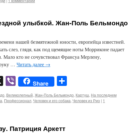
уди
|
1 комментарий
ездной улыбкой. Жан-Поль Бельмондо
времени нашей безмятежной юности, европейца известней.
ать слез, глядя, как под щемящие ноты Морриконе падает
. Мало кто не сочувствовал Франсуа Мерлену,
 руку …
Читать далее
→
pp
er
mail
X
Viber
Отправить
Share
до
,
Великолепный
,
Жан-Поль Бельмондо
,
Картуш
,
На последнем
ка
,
Профессионал
,
Человек и его собака
,
Человек из Рио
|
1
ву. Патриция Аркетт