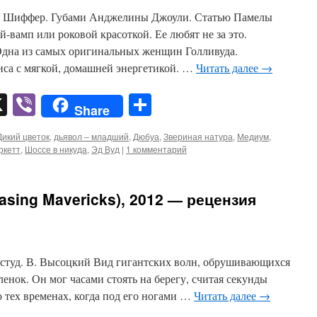
ии Шиффер. Губами Анджелины Джоули. Статью Памелы
-вамп или роковой красоткой. Ее любят не за это.
Одна из самых оригинальных женщин Голливуда.
са с мягкой, домашней энергетикой. …
Читать далее
→
pp
er
mail
X
Viber
Отправить
Share
Дикий цветок
,
дьявол – младший
,
Дюбуа
,
Звериная натура
,
Медиум
,
ркетт
,
Шоссе в никуда
,
Эд Вуд
|
1 комментарий
asing Mavericks), 2012 — рецензия
ростуд. В. Высоцкий Вид гигантских волн, обрушивающихся
ленок. Он мог часами стоять на берегу, считая секунды
о тех временах, когда под его ногами …
Читать далее
→