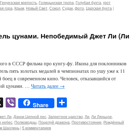
Генуезская крепость
,
Голицынская тропа
,
Голубая бухта
,
грот
ая гора
,
Крым
,
Новый Свет
,
Сокол
,
Судак
,
фото
,
Царская бухта
|
ель цунами. Непобедимый Джет Ли (Ли
ного в СССР фильма про кунгу-фу. Икона для поклонников
ель пять золотых медалей в чемпионатах по ушу уже к 11
 боец в современном кино. Человек, отказавшийся от
ший цунами. …
Читать далее
→
pp
er
mail
X
Viber
Отправить
Share
жет Ли
,
Дэнни Цепной пес
,
Запретное царство
,
Ли
,
Ли Ляньцзе
,
н небес
,
Полководцы
,
Поцелуй дракона
,
Противостояние
,
Рождённый
м Шаолинь
|
5 комментариев