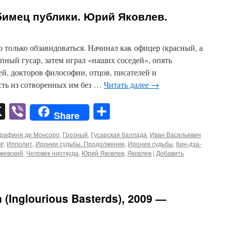
имец публики. Юрий Яковлев.
 только обзавидоваться. Начинал как офицер (красный, а
епный гусар, затем играл «наших соседей», опять
ей, докторов философии, отцов, писателей и
сть из сотворенных им без …
Читать далее
→
pp
er
mail
X
Viber
Отправить
Share
Графиня де Монсоро
,
Грозный
,
Гусарская баллада
,
Иван Васильевич
м!
,
Ипполит
,
Иронии судьбы. Продолжение
,
Ирония судьбы
,
Кин-дза-
жевский
,
Человек ниоткуда
,
Юрий Яковлев
,
Яковлев
|
Добавить
Inglourious Basterds), 2009 —