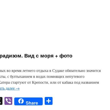
адизом. Вид с моря + фото
ых во время летнего отдыха в Судаке обязательно значится
хты, с бултыханием в водах помнящих непутевого
атера стартуют от Крепости, или от кабака под названием
ать далее
→
pp
er
mail
X
Viber
Отправить
Share