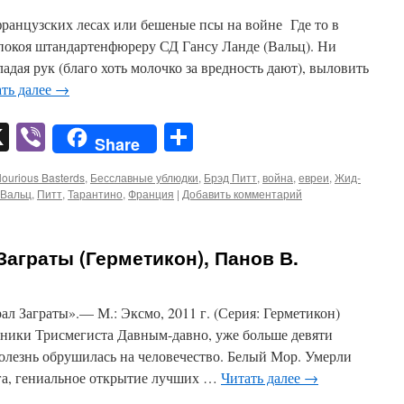
ранцузских лесах или бешеные псы на войне Где то в
окоя штандартенфюреру СД Гансу Ланде (Вальц). Ни
адая рук (благо хоть молочко за вредность дают), выловить
ть далее
→
pp
er
mail
X
Viber
Отправить
Share
lourious Basterds
,
Бесславные ублюдки
,
Брэд Питт
,
война
,
евреи
,
Жид-
 Вальц
,
Питт
,
Тарантино
,
Франция
|
Добавить комментарий
аграты (Герметикон), Панов В.
л Заграты».— М.: Эксмо, 2011 г. (Серия: Герметикон)
еники Трисмегиста Давным-давно, уже больше девяти
болезнь обрушилась на человечество. Белый Мор. Умерли
га, гениальное открытие лучших …
Читать далее
→