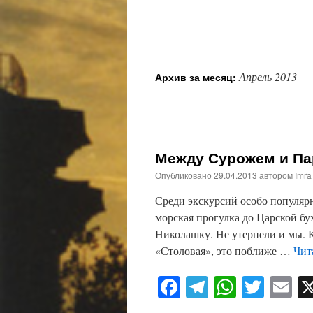
Апрель 2013
Архив за месяц:
Между Сурожем и Пар
Опубликовано
29.04.2013
автором
Imra
Среди экскурсий особо популярн
морская прогулка до Царской бу
Николашку. Не утерпели и мы. К
«Столовая», это поближе …
Чит
Facebook
Telegram
WhatsA
Twitt
E