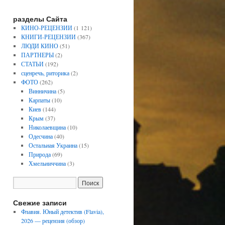
разделы Сайта
КИНО-РЕЦЕНЗИИ
(1 121)
КНИГИ-РЕЦЕНЗИИ
(367)
ЛЮДИ КИНО
(51)
ПАРТНЕРЫ
(2)
СТАТЬИ
(192)
сценречь, риторика
(2)
ФОТО
(262)
Винничина
(5)
Карпаты
(10)
Киев
(144)
Крым
(37)
Николаевщина
(10)
Одесчина
(40)
Остальная Украина
(15)
Природа
(69)
Хмельниччина
(3)
Свежие записи
Флавия. Юный детектив (Flavia),
2026 — рецензия (обзор)