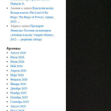
Пиньоль А.
Аноним
к записи
Властелин колец:
Кольца власти (The Lord of the
Rings: The Rings of Power), сериал,
2022 —
Айдин
к записи
Президент
Линкольн: Охотник на вампиров
(Abraham Lincoln: Vampire Hunter),
2012 — рецензия (обзор)
Архивы
Август 2026
Июль 2026
Июнь 2026
Май 2026
Апрель 2026
Март 2026
Февраль 2026
Январь 2026
Декабрь 2025
Ноябрь 2025
Октябрь 2025
Сентябрь 2025
Август 2025
Июль 2025