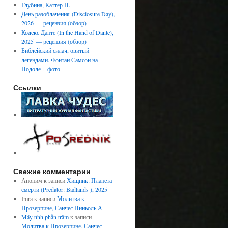
Глубина, Каттер Н.
День разоблачения (Disclosure Day),
2026 — рецензия (обзор)
Кодекс Данте (In the Hand of Dante),
2025 — рецензия (обзор)
Библейский силач, овитый
легендами. Фонтан Самсон на
Подоле + фото
Ссылки
Свежие комментарии
Аноним
к записи
Хищник: Планета
смерти (Predator: Badlands ), 2025
Imra
к записи
Молитва к
Прозерпине, Санчес Пиньоль А.
Máy tính phần trăm
к записи
Молитва к Прозерпине, Санчес