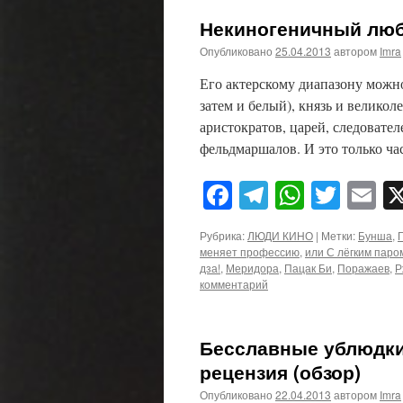
Некиногеничный люб
Опубликовано
25.04.2013
автором
Imra
Его актерскому диапазону можно
затем и белый), князь и великол
аристократов, царей, следовател
фельдмаршалов. И это только ча
Facebook
Telegram
WhatsA
Twitt
E
Рубрика:
ЛЮДИ КИНО
|
Метки:
Бунша
,
меняет профессию
,
или С лёгким паро
дза!
,
Меридора
,
Пацак Би
,
Поражаев
,
Р
комментарий
Бесславные ублюдки (
рецензия (обзор)
Опубликовано
22.04.2013
автором
Imra