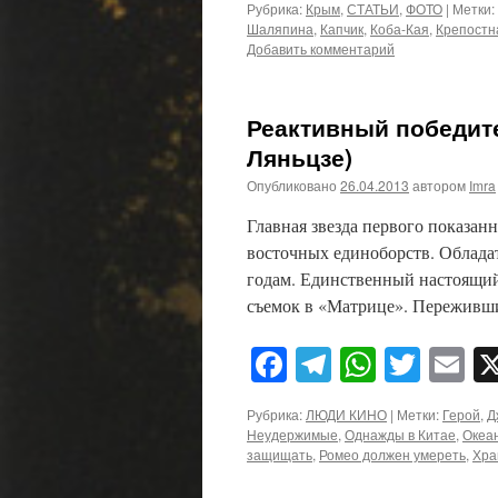
Рубрика:
Крым
,
СТАТЬИ
,
ФОТО
|
Метки:
Шаляпина
,
Капчик
,
Коба-Кая
,
Крепостн
Добавить комментарий
Реактивный победит
Ляньцзе)
Опубликовано
26.04.2013
автором
Imra
Главная звезда первого показан
восточных единоборств. Обладат
годам. Единственный настоящий
съемок в «Матрице». Пережив
Facebook
Telegram
WhatsA
Twitt
E
Рубрика:
ЛЮДИ КИНО
|
Метки:
Герой
,
Д
Неудержимые
,
Однажды в Китае
,
Океа
защищать
,
Ромео должен умереть
,
Хра