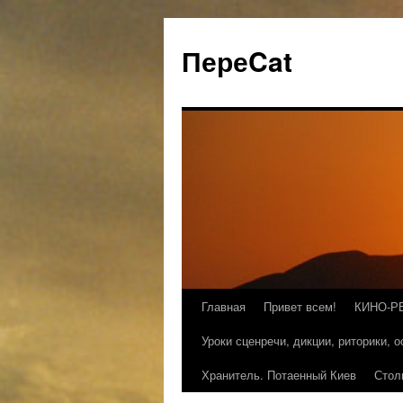
ПереCat
Главная
Привет всем!
КИНО-Р
Уроки сценречи, дикции, риторики, 
Хранитель. Потаенный Киев
Стол