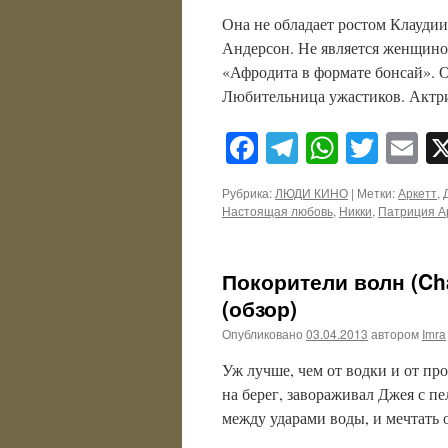
Она не обладает ростом Клауд
Андерсон. Не является женщиной
«Афродита в формате бонсай». 
Любительница ужастиков. Актри
Facebook
Telegram
WhatsA
Twitt
E
Рубрика:
ЛЮДИ КИНО
|
Метки:
Аркетт
,
Настоящая любовь
,
Никки
,
Патриция А
Покорители волн (Ch
(обзор)
Опубликовано
03.04.2013
автором
Imra
Уж лучше, чем от водки и от п
на берег, завораживал Джея с пе
между ударами воды, и мечтать 