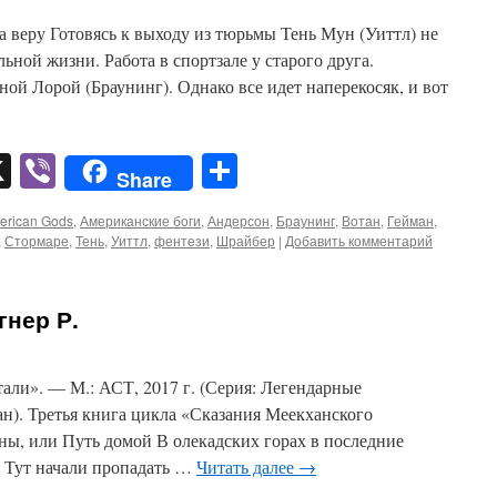
а веру Готовясь к выходу из тюрьмы Тень Мун (Уиттл) не
ьной жизни. Работа в спортзале у старого друга.
ной Лорой (Браунинг). Однако все идет наперекосяк, и вот
pp
er
mail
X
Viber
Отправить
Share
erican Gods
,
Американские боги
,
Андерсон
,
Браунинг
,
Вотан
,
Гейман
,
,
Стормаре
,
Тень
,
Уиттл
,
фентези
,
Шрайбер
|
Добавить комментарий
гнер Р.
тали». — М.: АСТ, 2017 г. (Серия: Легендарные
н). Третья книга цикла «Сказания Меекханского
ны, или Путь домой В олекадских горах в последние
. Тут начали пропадать …
Читать далее
→