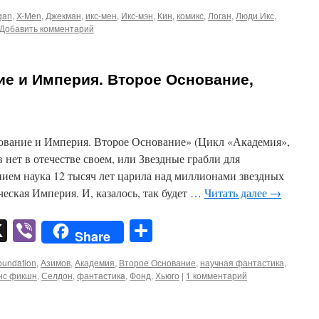
gan
,
X-Men
,
Джекман
,
икс-мен
,
Икс-мэн
,
Кин
,
комикс
,
Логан
,
Люди Икс
,
Добавить комментарий
е и Империя. Второе Основание,
ование и Империя. Второе Основание» (Цикл «Академия»,
нет в отечестве своем, или Звездные грабли для
нием наука 12 тысяч лет царила над миллионами звездных
еская Империя. И, казалось, так будет …
Читать далее
→
pp
er
mail
X
Viber
Отправить
Share
oundation
,
Азимов
,
Академия
,
Второе Основание
,
научная фантастика
,
нс фикшн
,
Селдон
,
фантастика
,
Фонд
,
Хьюго
|
1 комментарий