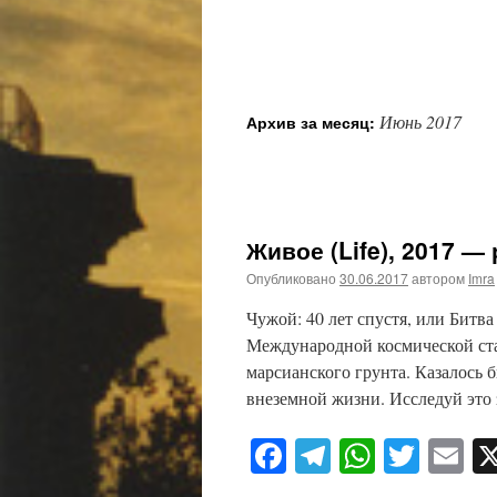
Июнь 2017
Архив за месяц:
Живое (Life), 2017 —
Опубликовано
30.06.2017
автором
Imra
Чужой: 40 лет спустя, или Битв
Международной космической ста
марсианского грунта. Казалось
внеземной жизни. Исследуй это
Facebook
Telegram
WhatsA
Twitt
E