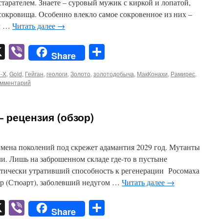
старателем. Знаете – суровый мужик с киркой и лопатой,
окровища. Особенно влекло самое сокровенное из них –
ыл …
Читать далее
→
pp
er
mail
X
Viber
Отправить
Share
e-X
,
Gold
,
Гейган
,
геологи
,
Золото
,
золотодобыча
,
МакКонахи
,
Рамирес
,
омментарий
— рецензия (обзор)
Смена поколений под скрежет адамантия 2029 год. Мутанты
ли. Лишь на заброшенном складе где-то в пустыне
тически утративший способность к регенерации Росомаха
ер (Стюарт), заболевший недугом …
Читать далее
→
pp
er
mail
X
Viber
Отправить
Share