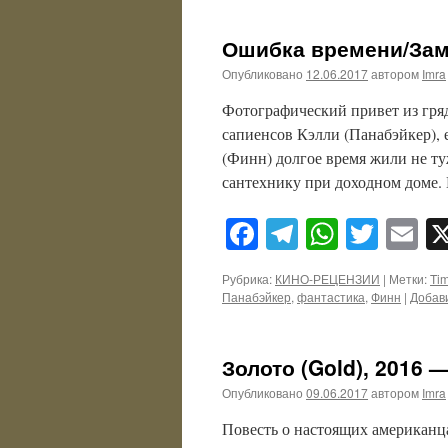
Ошибка времени/Заме
Опубликовано
12.06.2017
автором
Imra
Фотографический привет из гря
сапиенсов Кэлли (Панабэйкер),
(Финн) долгое время жили не т
сантехнику при доходном доме.
Facebook
Telegram
WhatsA
Twitt
E
Рубрика:
КИНО-РЕЦЕНЗИИ
|
Метки:
Ti
Панабэйкер
,
фантастика
,
Финн
|
Добав
Золото (Gold), 2016 
Опубликовано
09.06.2017
автором
Imra
Повесть о настоящих американц