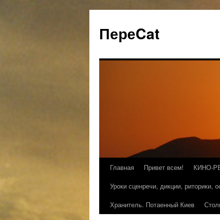
ПереCat
Главная
Привет всем!
КИНО-Р
Уроки сценречи, дикции, риторики, 
Хранитель. Потаенный Киев
Стол