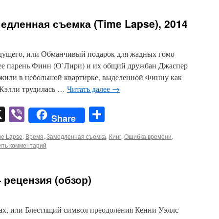
дленная съемка (Time Lapse), 2014
дущего, или Обманчивый подарок для жадных гомо
 ее парень Финн (О`Лири) и их общий дружбан Джаспер
ужили в небольшой квартирке, выделенной Финну как
 Кэлли трудилась …
Читать далее
→
pp
er
mail
X
Viber
Отправить
Share
me Lapse
,
Время
,
Замедленная съемка
,
Кинг
,
Ошибка времени
,
ить комментарий
— рецензия (обзор)
ах, или Блестящий символ преодоления Кенни Уэллс