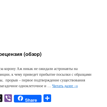
 рецензия (обзор)
а за корону Аж никак не ожидали астронавты на
нции, к чему приведет прибытие посылки с образцами
 бы, прорыв – первое подтверждение существования
 загадочное одноклеточное и …
Читать далее
→
pp
er
mail
X
Viber
Отправить
Share