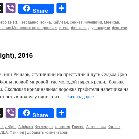
pp
er
mail
X
Viber
Отправить
Share
ebo ze stali
,
верданно
,
война
,
Кайлеан
,
Кеннет
,
кочевники
,
Меекхан
,
азания Меекханского пограничья
,
степь
,
фентези
,
фургонщики
,
фэнтези
ight), 2016
а, или Рыцарь, ступивший на преступный путь Судьба Джо
 Окопы первой мировой, где молодой парень решил больше
м. Скользкая криминальная дорожка грабителя-налетчика на
нность в подругу одного из …
Читать далее
→
pp
er
mail
X
Viber
Отправить
Share
e by Night
,
Аффлек
,
бутлегеры
,
гангстер
,
Глисон
,
Закон ночи
,
Коглин
,
США
,
Фэннинг
|
Добавить комментарий