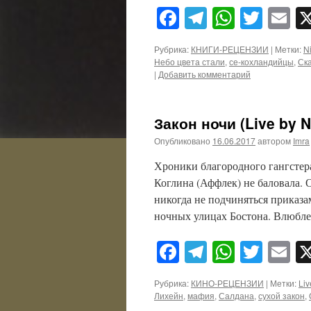
Facebook
Telegram
WhatsA
Twitt
E
Рубрика:
КНИГИ-РЕЦЕНЗИИ
|
Метки:
Ni
Небо цвета стали
,
се-кохландийцы
,
Ск
|
Добавить комментарий
Закон ночи (Live by N
Опубликовано
16.06.2017
автором
Imra
Хроники благородного гангстер
Коглина (Аффлек) не баловала.
никогда не подчиняться приказа
ночных улицах Бостона. Влюбле
Facebook
Telegram
WhatsA
Twitt
E
Рубрика:
КИНО-РЕЦЕНЗИИ
|
Метки:
Liv
Лихейн
,
мафия
,
Салдана
,
сухой закон
,