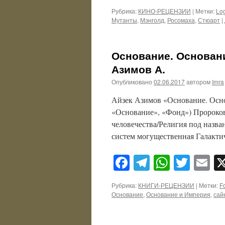
Рубрика:
КИНО-РЕЦЕНЗИИ
|
Метки:
Lo
Мутанты
,
Мэнголд
,
Росомаха
,
Стюарт
|
Основание. Основани
Азимов А.
Опубликовано
02.06.2017
автором
Imra
Айзек Азимов «Основание. Осн
«Основание», «Фонд») Пророков 
человечества/Религия под назва
систем могущественная Галактич
Facebook
Telegram
WhatsA
Twitt
E
Рубрика:
КНИГИ-РЕЦЕНЗИИ
|
Метки:
F
Основание
,
Основание и Империя
,
сай