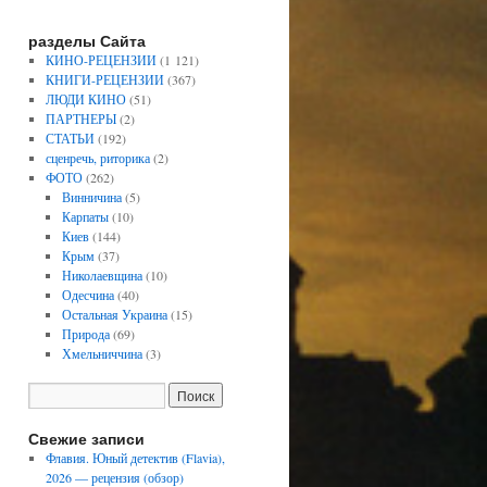
разделы Сайта
КИНО-РЕЦЕНЗИИ
(1 121)
КНИГИ-РЕЦЕНЗИИ
(367)
ЛЮДИ КИНО
(51)
ПАРТНЕРЫ
(2)
СТАТЬИ
(192)
сценречь, риторика
(2)
ФОТО
(262)
Винничина
(5)
Карпаты
(10)
Киев
(144)
Крым
(37)
Николаевщина
(10)
Одесчина
(40)
Остальная Украина
(15)
Природа
(69)
Хмельниччина
(3)
Свежие записи
Флавия. Юный детектив (Flavia),
2026 — рецензия (обзор)