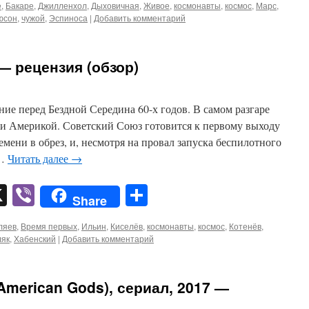
e
,
Бакаре
,
Джилленхол
,
Дыховичная
,
Живое
,
космонавты
,
космос
,
Марс
,
юсон
,
чужой
,
Эспиноса
|
Добавить комментарий
— рецензия (обзор)
ие перед Бездной Середина 60-х годов. В самом разгаре
и Америкой. Советский Союз готовится к первому выходу
мени в обрез, и, несмотря на провал запуска беспилотного
 …
Читать далее
→
pp
er
mail
X
Viber
Отправить
Share
ляев
,
Время первых
,
Ильин
,
Киселёв
,
космонавты
,
космос
,
Котенёв
,
ляк
,
Хабенский
|
Добавить комментарий
American Gods), сериал, 2017 —