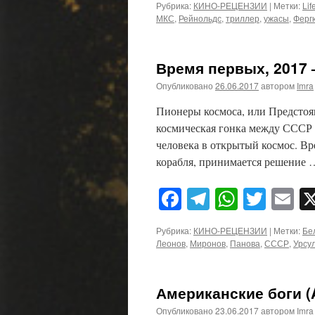
Рубрика:
КИНО-РЕЦЕНЗИИ
|
Метки:
Lif
МКС
,
Рейнольдс
,
триллер
,
ужасы
,
Ферг
Время первых, 2017 
Опубликовано
26.06.2017
автором
Imra
Пионеры космоса, или Предстоян
космическая гонка между СССР 
человека в открытый космос. Вре
корабля, принимается решение
Facebook
Telegram
WhatsA
Twitt
E
Рубрика:
КИНО-РЕЦЕНЗИИ
|
Метки:
Бе
Леонов
,
Миронов
,
Панова
,
СССР
,
Урсу
Американские боги (
Опубликовано
23.06.2017
автором
Imra