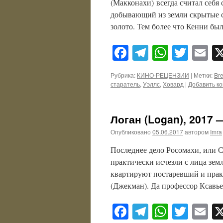
(Макконахи) всегда считал себя 
добывающий из земли скрытые с
золото. Тем более что Кенни б
Facebook
Telegram
WhatsA
Twitt
E
Рубрика:
КИНО-РЕЦЕНЗИИ
|
Метки:
Br
старатель
,
Уэллс
,
Ховард
|
Добавить к
Логан (Logan), 2017 
Опубликовано
05.06.2017
автором
Imra
Последнее дело Росомахи, или 
практически исчезли с лица зем
квартируют постаревший и прак
(Джекман). Да профессор Ксавь
Facebook
Telegram
WhatsA
Twitt
E