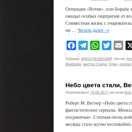
Операция «Вотан», или Борьба з
ожидал особых сюрпризов от вол
Совместная жизнь с очарователь
он …
Читать далее
→
Facebook
Telegram
WhatsA
Twitt
E
Рубрика:
КИНО-РЕЦЕНЗИИ
|
Метки:
Am
МакШейн
,
мистер Среда
,
Один
,
сериал
Небо цвета стали, Ве
Опубликовано
19.06.2017
автором
Imra
Роберт М. Вегнер «Небо цвета с
фантастические сериалы. Меекха
пограничья». Степная песнь вой
месяцы стало жутко неспокойно