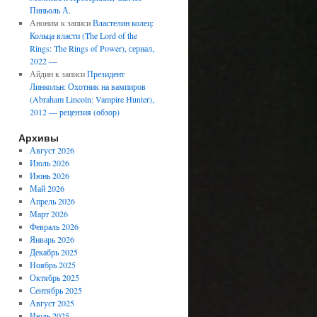
Пиньоль А.
Аноним
к записи
Властелин колец:
Кольца власти (The Lord of the
Rings: The Rings of Power), сериал,
2022 —
Айдин
к записи
Президент
Линкольн: Охотник на вампиров
(Abraham Lincoln: Vampire Hunter),
2012 — рецензия (обзор)
Архивы
Август 2026
Июль 2026
Июнь 2026
Май 2026
Апрель 2026
Март 2026
Февраль 2026
Январь 2026
Декабрь 2025
Ноябрь 2025
Октябрь 2025
Сентябрь 2025
Август 2025
Июль 2025