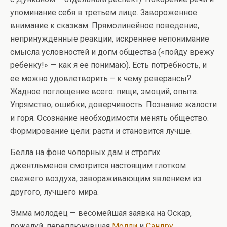
упоминание себя в третьем лице. Завороженное
внимание к сказкам. Прямолинейное поведение,
непринужденные реакции, искреннее непонимание
смысла условностей и догм общества («пойду врежу
ребенку!» — как я ее понимаю). Есть потребность, и
ее можно удовлетворить – к чему реверансы?
Жадное поглощение всего: пищи, эмоций, опыта.
Упрямство, ошибки, доверчивость. Познание жалости
и горя. Осознание необходимости менять общество.
Формирование цели: расти и становится лучше.
Белла на фоне чопорных дам и строгих
джентльменов смотрится настоящим глотком
свежего воздуха, завораживающим явлением из
другого, лучшего мира.
Эмма молодец — весомейшая заявка на Оскар,
пожалуй, переплюнувшая
Молли
и
Сандру
.