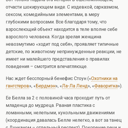
отчасти шокирующем виде. С издевкой, сарказмом,
сексом, комедийными элементами, в меру
глубокими вопросами. Все благодаря тому, что
взрослеющий объект находится в теле вполне себе
взрослого человека. Когда зрелая женщина
невозмутимо «ходит под себя», проявляет типичные
детские, по животному непринужденные реакции, не
имеет ни малейшего представления о правилах
поведения – смотрится впечатляюще.
Нас ждет бесспорный бенефис Стоун («
Охотники на
гангстеров
», «
Бердмэн
», «
Ла-Ла Ленд
», «
Фаворитка
»).
Ее Белла за 2 с половиной часа проходит путь от
младенца до мудреца. Рваная пластика с
ломанными, нелепыми, кукольными движениями
(координация давалась Белле нелегко, а вот за танец
с Дунканом – отдельный респект). Покорение речи и