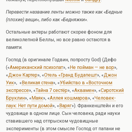
Перевести название ленты можно также как «Бедные
(плохие) вещи», либо как «Бедняжки».
Остальные актеры работают скорее фоном для
великолепной Беллы, но все равно остаются в
памяти.
Господ (в оригинале Годвин, попросту God) (Дефо
(«
Американский психопат
», «
Не пойман — не вор
»,
«
Джон Картер
», «
Отель «Гранд Будапешт
», «
Джон
Уик
», «
Великая стена
», «
Убийство в «Восточном
экспрессе
», «
Тайна 7 сестёр
», «
Аквамен
», «
Сиротский
Бруклин
», «
Маяк
», «
Аллея кошмаров
», «
Человек-
паук: Нет пути домой
», «
Варяг
»). Франкенштейн и его
чудовище в одном лице. Сын человека, ради науки
ставившего над отпрыском чудовищные
эксперименты (в этом смысле Господ от папани не