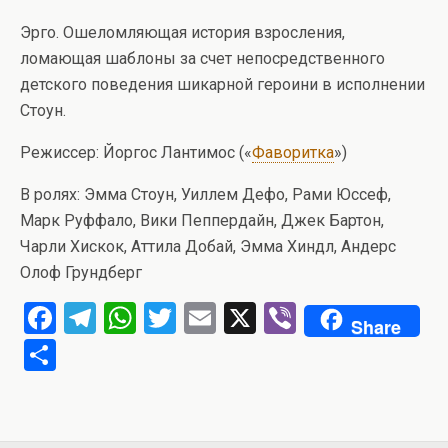
Эрго. Ошеломляющая история взросления,
ломающая шаблоны за счет непосредственного
детского поведения шикарной героини в исполнении
Стоун.
Режиссер: Йоргос Лантимос («
Фаворитка
»)
В ролях: Эмма Стоун, Уиллем Дефо, Рами Юссеф,
Марк Руффало, Вики Пеппердайн, Джек Бартон,
Чарли Хискок, Аттила Добай, Эмма Хиндл, Андерс
Олоф Грундберг
F
T
W
T
E
X
Vi
Share
a
el
h
wi
m
b
О
ce
e
at
tt
ail
er
т
b
gr
s
er
п
o
a
A