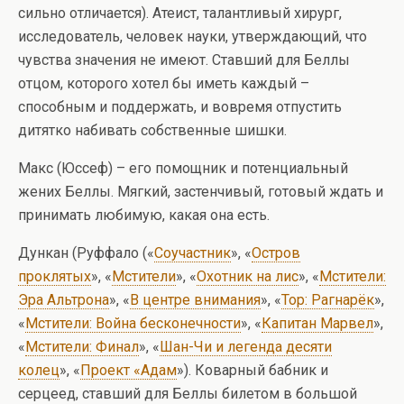
сильно отличается). Атеист, талантливый хирург,
исследователь, человек науки, утверждающий, что
чувства значения не имеют. Ставший для Беллы
отцом, которого хотел бы иметь каждый –
способным и поддержать, и вовремя отпустить
дитятко набивать собственные шишки.
Макс (Юссеф) – его помощник и потенциальный
жених Беллы. Мягкий, застенчивый, готовый ждать и
принимать любимую, какая она есть.
Дункан (Руффало («
Соучастник
», «
Остров
проклятых
», «
Мстители
», «
Охотник на лис
», «
Мстители:
Эра Альтрона
», «
В центре внимания
», «
Тор: Рагнарёк
»,
«
Мстители: Война бесконечности
», «
Капитан Марвел
»,
«
Мстители: Финал
», «
Шан-Чи и легенда десяти
колец
», «
Проект «Адам
»). Коварный бабник и
серцеед, ставший для Беллы билетом в большой