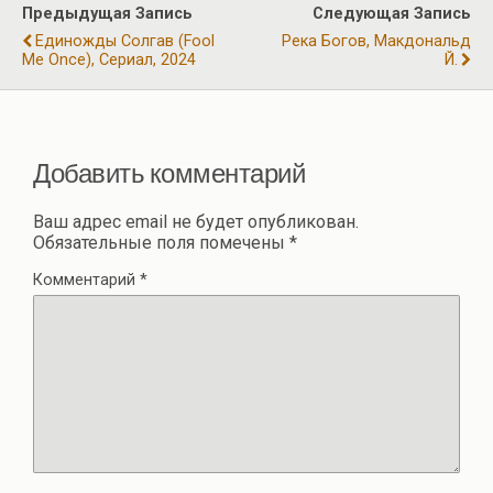
р
Предыдущая Запись
Следующая Запись
o
m
p
а
Единожды Солгав (Fool
Река Богов, Макдональд
k
p
Me Once), Сериал, 2024
Й.
в
и
ть
Добавить комментарий
Ваш адрес email не будет опубликован.
Обязательные поля помечены
*
Комментарий
*