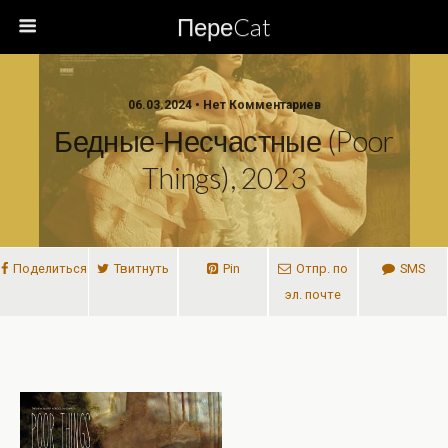
ПереCat
06.03.2024 • Нет Комментариев
Бедные-Несчастные (Poor
Things), 2023
Поделиться
Твитнуть
Pin
Отпр. по
SMS
эл. почте