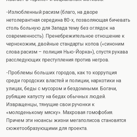
-Излюбленный расизм (благо, на дворе
нетолерантная середина 80-х, позволяющая бичевать
столь больную для Запада тему без оглядок на
современность). Пренебрежительное отношение к
чернокожим, двойные стандарты копов («синоним
слова расизм – полиция Нью-Йорка»), спустя рукава
расследующих преступления против негров.
-Проблемы больших городов, как то коррупция
среди городских властей и полиции, наркотики на
улицах, беды с мусором и бездомными. Богачи,
рубящие капусту на бедах обычных людей.
Извращенцы, тянущие свои ручонки к
«молоденькому мяску». Махровая гомофобия.
Причем эти нюансы жизни мегаполисов становятся
сюжетообразующими для проекта.