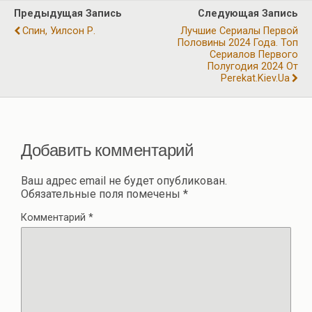
o
a
A
р
Предыдущая Запись
Следующая Запись
o
m
p
а
Спин, Уилсон Р.
Лучшие Сериалы Первой
k
p
Половины 2024 Года. Топ
в
Сериалов Первого
и
Полугодия 2024 От
Perekat.kiev.ua
ть
Добавить комментарий
Ваш адрес email не будет опубликован.
Обязательные поля помечены
*
Комментарий
*