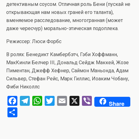
детективным соусом. Отличная роль Бени (пускай не
открывающая нам новых граней его таланта),
вменяемое расследование, многогранная (может
даже чересчур) морально-этическая подоплека.
Режиссер: Люси Форбс
В ролях: Бенедикт Камбербэтч, Гэби Хоффманн,
МакКинли Белчер III, Дональд Сейдж Маккей, Жозе
Пиментан, Джефф Хефнер, Саймон Маньонда, Адам
Сильвер, Стефан Рейс, Марк Гиллис, Иоаким Чобану,
Фиби Николлс
F
T
W
T
E
X
Vi
Share
a
el
h
wi
m
b
О
ce
e
at
tt
ail
er
т
b
gr
s
er
п