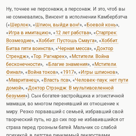
Ну, точнее не персонажи, а персонаж. И это, чтоб вы
не сомневались, Винсент в исполнении Камбербэтча
(«
Шерлок
», «
Шпион, выйди вон!
», «
Боевой конь
»,
«
Игра в имитацию
», «
12 лет рабства
», «
Стартрек:
Возмездие
», «
Хоббит: Пустошь Смауга
», «
Хоббит.
Битва пяти воинств
», «
Черная месса
», «
Доктор
Стрендж
», «
Тор. Рагнарек
», «
Мстители. Война
бесконечности
», «
Благие знамения
», «
Мстители.
Финал
», «
Война токов
», «
1917
», «
Игры шпионов
»,
«
Мавританец
», «
Власть пса
», «
Человек-паук: нет пути
домой
», «
Доктор Стрэндж: В мультивселенной
безумия
»). Сын богатея-застройщика и эгоистичной
мамаши, во многом перенявший их отношение к
миру. Резко порвавший с семьей, избравший свой
творческий путь, но до сих пор не избавившийся от
страха перед грозным батей. Мальчик со слабой
психикой, в детстве пичкаемый лекарствами,