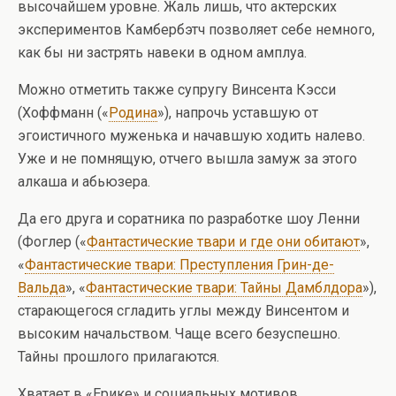
высочайшем уровне. Жаль лишь, что актерских
экспериментов Камбербэтч позволяет себе немного,
как бы ни застрять навеки в одном амплуа.
Можно отметить также супругу Винсента Кэсси
(Хоффманн («
Родина
»), напрочь уставшую от
эгоистичного муженька и начавшую ходить налево.
Уже и не помнящую, отчего вышла замуж за этого
алкаша и абьюзера.
Да его друга и соратника по разработке шоу Ленни
(Фоглер («
Фантастические твари и где они обитают
»,
«
Фантастические твари: Преступления Грин-де-
Вальда
», «
Фантастические твари: Тайны Дамблдора
»),
старающегося сгладить углы между Винсентом и
высоким начальством. Чаще всего безуспешно.
Тайны прошлого прилагаются.
Хватает в «Ерике» и социальных мотивов.