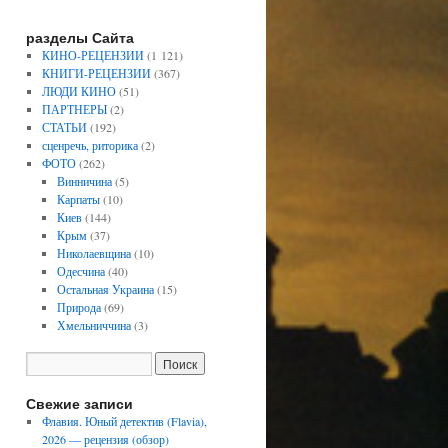
разделы Сайта
КИНО-РЕЦЕНЗИИ
(1 121)
КНИГИ-РЕЦЕНЗИИ
(367)
ЛЮДИ КИНО
(51)
ПАРТНЕРЫ
(2)
СТАТЬИ
(192)
сценречь, риторика
(2)
ФОТО
(262)
Винничина
(5)
Карпаты
(10)
Киев
(144)
Крым
(37)
Николаевщина
(10)
Одесчина
(40)
Остальная Украина
(15)
Природа
(69)
Хмельниччина
(3)
Свежие записи
Флавия. Юный детектив (Flavia),
2026 — рецензия (обзор)