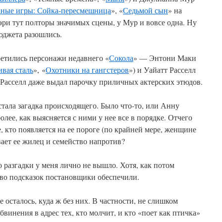
дные игры: Сойка-пересмешница
», «
Седьмой сын
» на
ри тут полторы значимых сцены, у Мур и вовсе одна. Ну
юджета разошлись.
ретились персонажи недавнего «
Сокола
» — Энтони Маки
вая сталь
», «
Охотники на гангстеров
») и Уайатт Расселл
. Расселл даже выдал парочку приличных актерских этюдов.
тала загадка происходящего. Было что-то, или Анну
лее, как выясняется с ними у нее все в порядке. Отчего
 кто появляется на ее пороге (по крайней мере, женщине
ывает ее жилец и семейство напротив?
о разгадки у меня лично не вышло. Хотя, как потом
тво подсказок постановщики обеспечили.
 осталось, куда ж без них. В частности, не слишком
обвинения в адрес тех, кто молчит, и кто «поет как птичка»