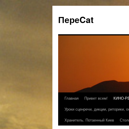
ПереCat
Главная
Привет всем!
КИНО-Р
Уроки сценречи, дикции, риторики, 
Хранитель. Потаенный Киев
Стол