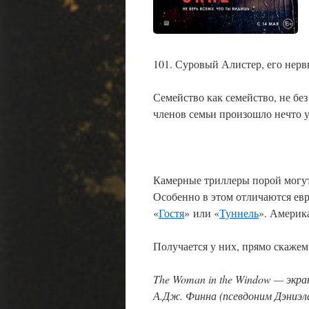
101. Суровый Алистер, его нер
Семейство как семейство, не бе
членов семьи произошло нечто 
Камерные триллеры порой могут 
Особенно в этом отличаются ев
«
Гостя
» или «
Туннель
». Америк
Получается у них, прямо скажем
The
Woman
in
the
Window
— экра
А.Дж. Финна (псевдоним Дэниэл