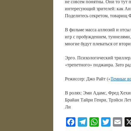
не совсем понятны. Они то тут
интересующий зрителей: как Ан
Поделитесь секретом, товарищ 
В фильме масса аллюзий и отсыл
игр с пробуждением, туннелями, 
многие будут плеваться от втор
Эрго. Психологический триллер
«трепетного» поджанра. Зато р
Режиссер: Джо Райт («
Темные в
В ролях: Эми Адамс, Фред Хехи
Брайан Тайри Генри, Трэйси Ле
Ли
Facebook
Telegram
WhatsA
Twitt
E