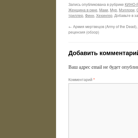
Запись опубликована в рубрике
КИНО-
Женщина в окне
,
Маки
,
Мур
,
Мэллори
,
триллер
,
Финн
,
Хехингер
. Добавьте в 
←
Армия мертвецов (Army of the Dead)
рецензия (обзор)
Добавить комментари
Ваш адрес email не будет опубли
Комментарий
*