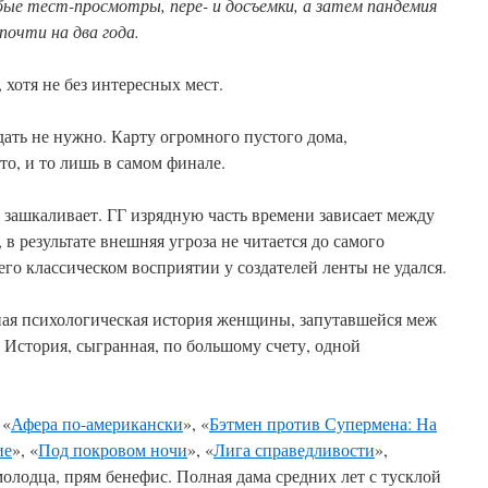
абые тест-просмотры, пере- и досъемки, а затем пандемия
почти на два года.
хотя не без интересных мест.
ать не нужно. Карту огромного пустого дома,
о, и то лишь в самом финале.
 зашкаливает. ГГ изрядную часть времени зависает между
в результате внешняя угроза не читается до самого
его классическом восприятии у создателей ленты не удался.
ная психологическая история женщины, запутавшейся меж
 История, сыгранная, по большому счету, одной
 «
Афера по-американски
», «
Бэтмен против Супермена: На
ие
», «
Под покровом ночи
», «
Лига справедливости
»,
молодца, прям бенефис. Полная дама средних лет с тусклой