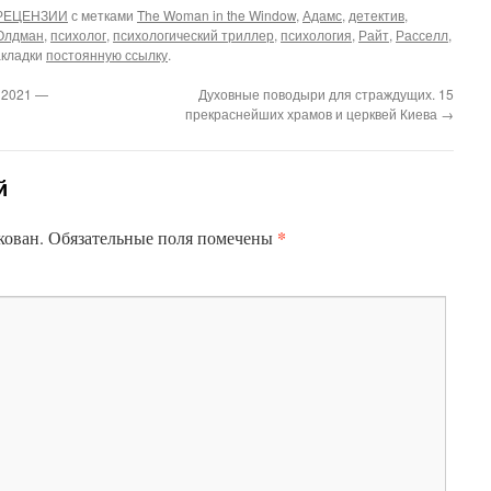
РЕЦЕНЗИИ
с метками
The Woman in the Window
,
Адамс
,
детектив
,
Олдман
,
психолог
,
психологический триллер
,
психология
,
Райт
,
Расселл
,
закладки
постоянную ссылку
.
, 2021 —
Духовные поводыри для страждущих. 15
прекраснейших храмов и церквей Киева
→
й
*
кован.
Обязательные поля помечены