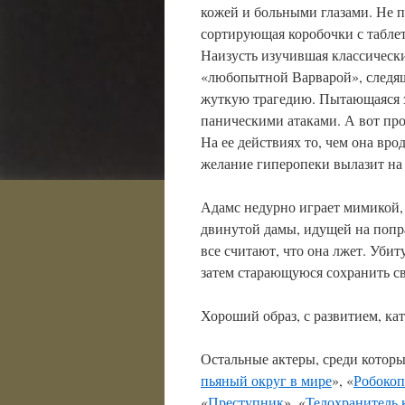
кожей и больными глазами. Не п
сортирующая коробочки с табле
Наизусть изучившая классическ
«любопытной Варварой», следяще
жуткую трагедию. Пытающаяся з
паническими атаками. А вот про
На ее действиях то, чем она вро
желание гиперопеки вылазит н
Адамс недурно играет мимикой, г
двинутой дамы, идущей на попра
все считают, что она лжет. Уб
затем старающуюся сохранить с
Хороший образ, с развитием, ка
Остальные актеры, среди котор
пьяный округ в мире
», «
Робокоп
«
Преступник
», «
Телохранитель 