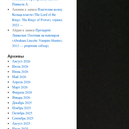
Пиньоль А.
Аноним
к записи
Властелин колец:
Кольца власти (The Lord of the
Rings: The Rings of Power), сериал,
2022 —
Айдин
к записи
Президент
Линкольн: Охотник на вампиров
(Abraham Lincoln: Vampire Hunter),
2012 — рецензия (обзор)
Архивы
Август 2026
Июль 2026
Июнь 2026
Май 2026
Апрель 2026
Март 2026
Февраль 2026
Январь 2026
Декабрь 2025
Ноябрь 2025
Октябрь 2025
Сентябрь 2025
Август 2025
Июль 2025