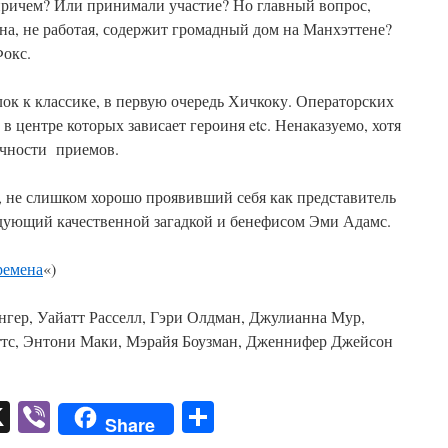
 причем? Или принимали участие? Но главный вопрос,
на, не работая, содержит громадный дом на Манхэттене?
Фокс.
ок к классике, в первую очередь Хичкоку. Операторских
в центре которых зависает героиня etc. Ненаказуемо, хотя
ичности приемов.
, не слишком хорошо проявивший себя как представитель
адующий качественной загадкой и бенефисом Эми Адамс.
ремена
«)
нгер, Уайатт Расселл, Гэри Олдман, Джулианна Мур,
ттс, Энтони Маки, Мэрайя Боузман, Дженнифер Джейсон
pp
er
mail
X
Viber
Отправить
Share