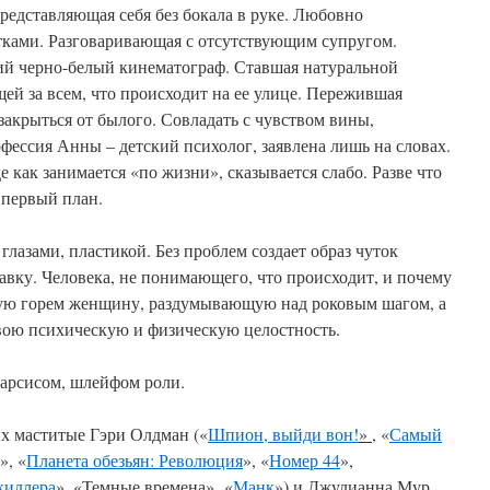
редставляющая себя без бокала в руке. Любовно
тками. Разговаривающая с отсутствующим супругом.
ий черно-белый кинематограф. Ставшая натуральной
й за всем, что происходит на ее улице. Пережившая
акрыться от былого. Совладать с чувством вины,
фессия Анны – детский психолог, заявлена лишь на словах.
де как занимается «по жизни», сказывается слабо. Разве что
а первый план.
лазами, пластикой. Без проблем создает образ чуток
вку. Человека, не понимающего, что происходит, и почему
итую горем женщину, раздумывающую над роковым шагом, а
вою психическую и физическую целостность.
тарсисом, шлейфом роли.
ых маститые Гэри Олдман («
Шпион, выйди вон!
»
, «
Самый
», «
Планета обезьян: Революция
», «
Номер 44
»,
киллера
», «Темные времена», «
Манк
») и Джулианна Мур