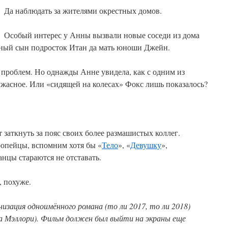
Да наблюдать за жителями окрестных домов.
Особый интерес у Анны вызвали новые соседи из дома
вный сын подросток Итан да мать юноши Джейн.
з проблем. Но однажды Анне увидела, как с одним из
ужасное. Или «сидящей на колесах» Фокс лишь показалось?
заткнуть за пояс своих более размашистых коллег.
ропейцы, вспомним хотя бы «
Тело
», «
Девушку
»,
анцы стараются не отставать.
, похуже.
низация одноимённого романа (то ли 2017, то ли 2018)
а Мэллори). Фильм должен был выйти на экраны еще