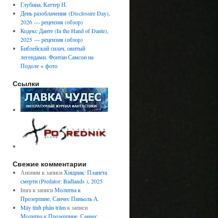
Глубина, Каттер Н.
День разоблачения (Disclosure Day),
2026 — рецензия (обзор)
Кодекс Данте (In the Hand of Dante),
2025 — рецензия (обзор)
Библейский силач, овитый
легендами. Фонтан Самсон на
Подоле + фото
Ссылки
Свежие комментарии
Аноним
к записи
Хищник: Планета
смерти (Predator: Badlands ), 2025
Imra
к записи
Молитва к
Прозерпине, Санчес Пиньоль А.
Máy tính phần trăm
к записи
Молитва к Прозерпине, Санчес