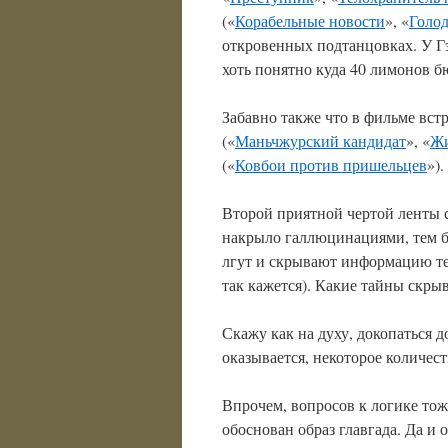
(«
Корабельные новости
», «
Голо
откровенных подтанцовках. У Гэ
хоть понятно куда 40 лимонов б
Забавно также что в фильме вст
(«
Маньчжурский кандидат
», «
Жи
(«
Ковбои против пришельцев
»)
Второй приятной чертой ленты с
накрыло галлюцинациями, тем бо
лгут и скрывают информацию те,
так кажется). Какие тайны скр
Скажу как на духу, докопаться д
оказывается, некоторое количес
Впрочем, вопросов к логике тоже
обоснован образ главгада. Да и 