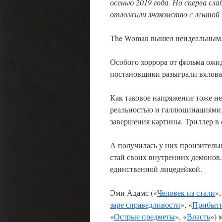
осенью 2019 года. Но сперва сл
отложили знакомство с лентой 
The Woman вышел неидеальным, 
Особого хоррора от фильма ожид
постановщики разыграли вяловат
Как таковое напряжение тоже не
реальностью и галлюцинациями, 
завершения картины. Триллер в 
А получилась у них пронзитель
стай своих внутренних демонов.
единственной лицедейкой.
Эми Адамс («
Человек из стали
»,
заре справедливости
», «
Прибыт
«
Острые предметы
», «
Власть
») 