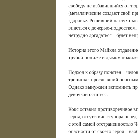
свободу не избавившийся от тю
(металлические создают свой пр
здоровье. Решивший наглухо за
видеться с дочерью-подростком.
нетрудно догадаться – будет неп
История этого Майкла отдаленн
трубой пониже и дымом пожиже
Подход к образу понятен – чело
тропинке, прослывший опасным 
Однако вынужден вспомнить прош
девочкой остаться.
Кокс оставил противоречивое в
героя, отсутствие ступора пере
с этой самой отстраненностью Ч
опасности от своего героя – нао