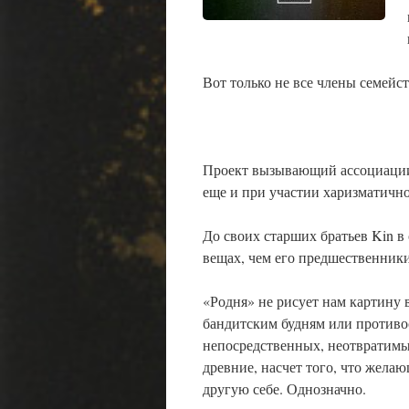
Вот только не все члены семейс
Проект вызывающий ассоциаци
еще и при участии харизматичн
До своих старших братьев Kin в
вещах, чем его предшественники
«Родня» не рисует нам картину
бандитским будням или противос
непосредственных, неотвратимы
древние, насчет того, что жела
другую себе. Однозначно.