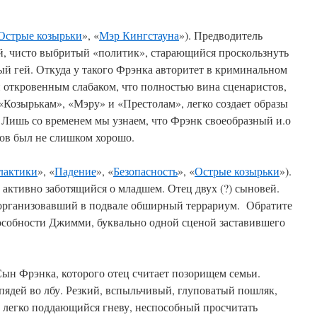
Острые козырьки
», «
Мэр Кингстауна
»). Предводитель
, чисто выбритый «политик», старающийся проскользнуть
й гей. Откуда у такого Фрэнка авторитет в криминальном
 откровенным слабаком, что полностью вина сценаристов,
«Козырькам», «Мэру» и «Престолам», легко создает образы
. Лишь со временем мы узнаем, что Фрэнк своеобразный и.о
отов был не слишком хорошо.
лактики
», «
Падение
», «
Безопасность
», «
Острые козырьки
»).
активно заботящийся о младшем. Отец двух (?) сыновей.
организовавший в подвале обширный террариум. Обратите
особности Джимми, буквально одной сценой заставившего
 Сын Фрэнка, которого отец считает позорищем семьи.
пядей во лбу. Резкий, вспыльчивый, глуповатый пошляк,
, легко поддающийся гневу, неспособный просчитать