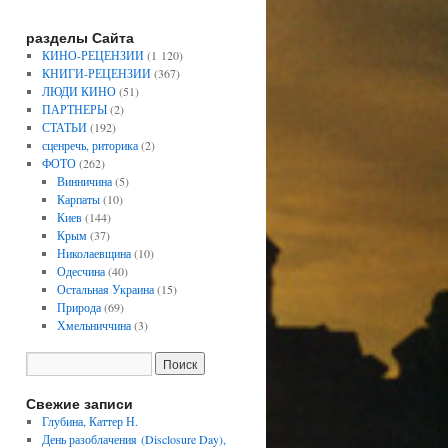
разделы Сайта
КИНО-РЕЦЕНЗИИ
(1 120)
КНИГИ-РЕЦЕНЗИИ
(367)
ЛЮДИ КИНО
(51)
ПАРТНЕРЫ
(2)
СТАТЬИ
(192)
сценречь, риторика
(2)
ФОТО
(262)
Винничина
(5)
Карпаты
(10)
Киев
(144)
Крым
(37)
Николаевщина
(10)
Одесчина
(40)
Остальная Украина
(15)
Природа
(69)
Хмельниччина
(3)
Свежие записи
Глубина, Каттер Н.
День разоблачения (Disclosure Day),