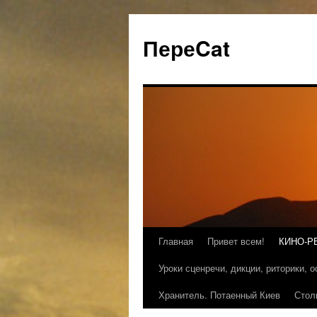
ПереCat
Главная
Привет всем!
КИНО-Р
Уроки сценречи, дикции, риторики, 
Хранитель. Потаенный Киев
Стол