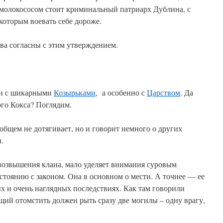
молокососом стоит криминальный патриарх Дублина, с
которым воевать себе дороже.
тва согласны с этим утверждением.
и с шикарными
Козырьками
, а особенно с
Царством
. Да
ого Кокса? Поглядим.
 общем не дотягивает, но и говорит немного о других
.
 возвышения клана, мало уделяет внимания суровым
тоянию с законом. Она в основном о мести. А точнее — ее
х и очень наглядных последствиях. Как там говорили
ющий отомстить должен рыть сразу две могилы – одну врагу,