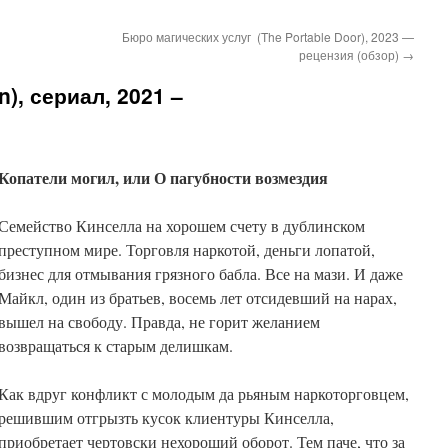
Бюро магических услуг (The Portable Door), 2023 —
рецензия (обзор)
→
n), сериал, 2021 –
Копатели могил, или О пагубности возмездия
Семейство Кинселла на хорошем счету в дублинском
преступном мире. Торговля наркотой, деньги лопатой,
бизнес для отмывания грязного бабла. Все на мази. И даже
Майкл, один из братьев, восемь лет отсидевший на нарах,
вышел на свободу. Правда, не горит желанием
возвращаться к старым делишкам.
Как вдруг конфликт с молодым да рьяным наркоторговцем,
решившим отгрызть кусок клиентуры Кинселла,
приобретает чертовски нехороший оборот. Тем паче, что за