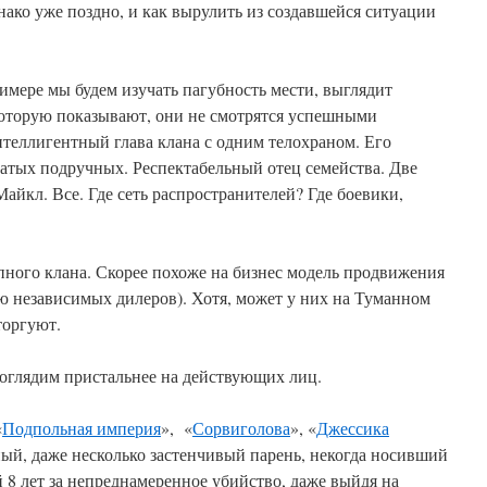
нако уже поздно, и как вырулить из создавшейся ситуации
имере мы будем изучать пагубность мести, выглядит
 которую показывают, они не смотрятся успешными
еллигентный глава клана с одним телохраном. Его
атых подручных. Респектабельный отец семейства. Две
айкл. Все. Где сеть распространителей? Где боевики,
пного клана. Скорее похоже на бизнес модель продвижения
 независимых дилеров). Хотя, может у них на Туманном
торгуют.
поглядим пристальнее на действующих лиц.
«
Подпольная империя
», «
Сорвиголова
», «
Джессика
ный, даже несколько застенчивый парень, некогда носивший
8 лет за непреднамеренное убийство, даже выйдя на