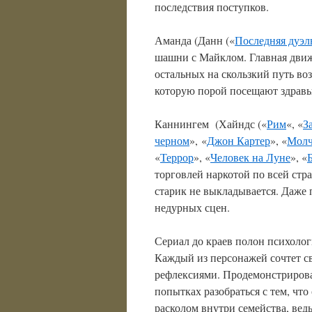
последствия поступков.
Аманда (Данн («
Последняя дуэл
шашни с Майклом. Главная дви
остальных на скользкий путь во
которую порой посещают здравы
Каннингем (Хайндс («
Рим
«, «
З
черном
», «
Джон Картер
», «
Молч
«
Террор
», «
Человек на Луне
», «
торговлей наркотой по всей стра
старик не выкладывается. Даже 
недурных сцен.
Сериал до краев полон психоло
Каждый из персонажей сочтет св
рефлексиями. Продемонстрирова
попытках разобраться с тем, чт
расколом внутри семейства, вед