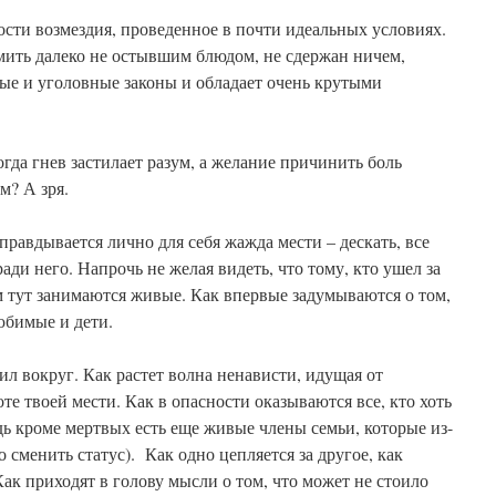
сти возмездия, проведенное в почти идеальных условиях.
рмить далеко не остывшим блюдом, не сдержан ничем,
ые и уголовные законы и обладает очень крутыми
огда гнев застилает разум, а желание причинить боль
м? А зря.
правдывается лично для себя жажда мести – дескать, все
ади него. Напрочь не желая видеть, что тому, кто ушел за
ем тут занимаются живые. Как впервые задумываются о том,
любимые и дети.
ил вокруг. Как растет волна ненависти, идущая от
е твоей мести. Как в опасности оказываются все, кто хоть
едь кроме мертвых есть еще живые члены семьи, которые из-
 сменить статус). Как одно цепляется за другое, как
Как приходят в голову мысли о том, что может не стоило