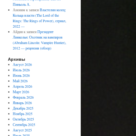
Пиньоль А.
Аноним
к записи
Властелин колец:
Кольца власти (The Lord of the
Rings: The Rings of Power), сериал,
2022 —
Айдин
к записи
Президент
Линкольн: Охотник на вампиров
(Abraham Lincoln: Vampire Hunter),
2012 — рецензия (обзор)
Архивы
Август 2026
Июль 2026
Июнь 2026
Май 2026
Апрель 2026
Март 2026
Февраль 2026
Январь 2026
Декабрь 2025
Ноябрь 2025
Октябрь 2025
Сентябрь 2025
Август 2025
Июль 2025