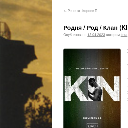
←
Ренегат, Корнев П.
Родня / Род / Клан (Ki
Опубликовано
13.04.2023
автором
Imra