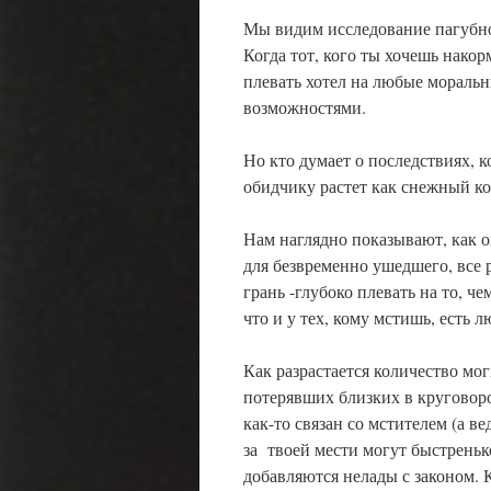
Мы видим исследование пагубно
Когда тот, кого ты хочешь нако
плевать хотел на любые моральн
возможностями.
Но кто думает о последствиях, к
обидчику растет как снежный ко
Нам наглядно показывают, как о
для безвременно ушедшего, все р
грань -глубоко плевать на то, ч
что и у тех, кому мстишь, есть 
Как разрастается количество мог
потерявших близких в круговорот
как-то связан со мстителем (а в
за твоей мести могут быстренько
добавляются нелады с законом. 