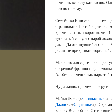
начинать всю эту катавасию. Од
неясно никому.
Семейство Кинселла, на чьем пр
странновато. По той картинке,
криминальными воротилами. Инт
туповатый сынуля с парой лохов
дамы. Да откинувшийся с зоны М
должные прикрывать торгашей?
Маловато для серьезного престу
очередной франшизы (с помощью
Альбионе именно так наркотой 
Ну да ладно, примем на веру и 
Майкл (Кокс («
Звездная пыль
», 
Джонс
», «
Защитники
») . Скром
кличку Волшебник. Отсидевший 