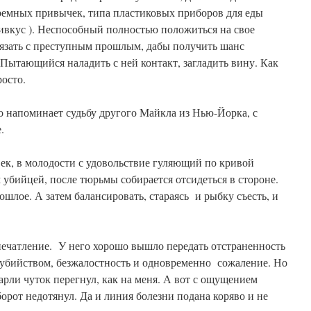
ремных привычек, типа пластиковых приборов для еды
ивкус ). Неспособный полностью положиться на свое
вязать с преступным прошлым, дабы получить шанс
 Пытающийся наладить с ней контакт, загладить вину. Как
росто.
о напоминает судьбу другого Майкла из Нью-Йорка, с
.
век, в молодости с удовольствие гуляющий по кривой
убийцей, после тюрьмы собирается отсидеться в стороне.
лое. А затем балансировать, стараясь и рыбку съесть, и
печатление. У него хорошо вышло передать отстраненность
д убийством, безжалостность и одновременно сожаление. Но
арли чуток перегнул, как на меня. А вот с ощущением
борот недотянул. Да и линия болезни подана коряво и не