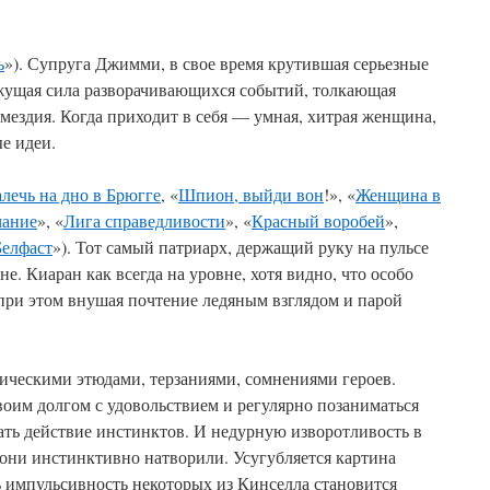
ь
»). Супруга Джимми, в свое время крутившая серьезные
жущая сила разворачивающихся событий, толкающая
змездия. Когда приходит в себя — умная, хитрая женщина,
е идеи.
алечь на дно в Брюгге
, «
Шпион, выйди вон
!», «
Женщина в
ание
», «
Лига справедливости
», «
Красный воробей
»,
Белфаст
»). Тот самый патриарх, держащий руку на пульсе
не. Киаран как всегда на уровне, хотя видно, что особо
при этом внушая почтение ледяным взглядом и парой
гическими этюдами, терзаниями, сомнениями героев.
оим долгом с удовольствием и регулярно позаниматься
ть действие инстинктов. И недурную изворотливость в
о они инстинктивно натворили. Усугубляется картина
ь импульсивность некоторых из Кинселла становится