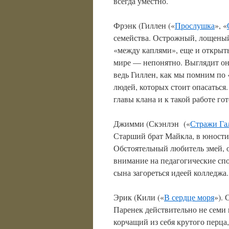
всегда уместно.
Фрэнк (Гиллен («
Прослушка
», «
семейства. Острожный, лощеный
«между каплями», еще и открыты
мире — непонятно. Выглядит он
ведь Гиллен, как мы помним по 
людей, которых стоит опасаться
главы клана и к такой работе г
Джимми (Скэнлэн («
Стражи Га
Старший брат Майкла, в юности 
Обстоятельный любитель змей, 
внимание на педагогические сп
сына загореться идеей колледжа.
Эрик (Кили («
В сердце моря
»).
Паренек действительно не семи 
корчащий из себя крутого перца