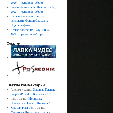
2026 — рецензия (обзор)
Кодекс Данте (In the Hand of Dante),
2025 — рецензия (обзор)
Библейский силач, овитый
легендами. Фонтан Самсон на
Подоле + фото
Легкое поведение (Easy Virtue),
2008 — рецензия (обзор)
Ссылки
Свежие комментарии
Аноним
к записи
Хищник: Планета
смерти (Predator: Badlands ), 2025
Imra
к записи
Молитва к
Прозерпине, Санчес Пиньоль А.
Máy tính phần trăm
к записи
Молитва к Прозерпине, Санчес