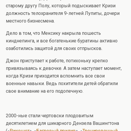
старому другу Полу, который подыскивает Кризи
должность телохранителя 9-летней Лупиты, дочери
местного бизнесмена.
Дело в том, что Мексику накрыла пошесть
кинднепинга, и все богатенькие буратины активно
озаботились защитой для своих отпрысков.
Джон приступает к работе, потихоньку крепко
привязываясь к девочке. А затем наступает момент,
когда Кризи приходится вспомнить все свои
военные навыки. Ведь похитители детей обратили
свое внимание на его подопечную.
2000-ные стали чертовски плодовитым
десятилетием для шикарного Дензела Вашингтона
(«
Рикошет
», «
Багровый прилив
», «
Тренировочный