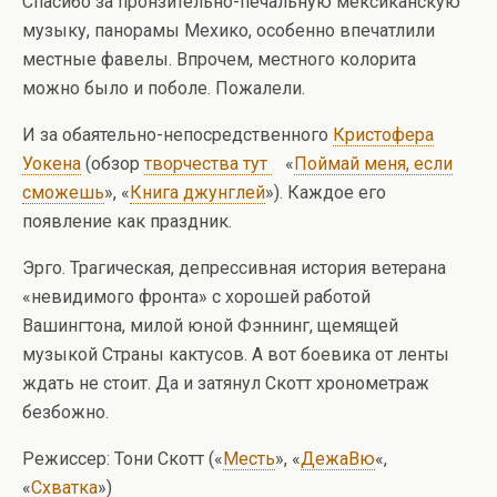
Спасибо за пронзительно-печальную мексиканскую
музыку, панорамы Мехико, особенно впечатлили
местные фавелы. Впрочем, местного колорита
можно было и поболе. Пожалели.
И за обаятельно-непосредственного
Кристофера
Уокена
(обзор
творчества тут
«
Поймай меня, если
сможешь
», «
Книга джунглей
»). Каждое его
появление как праздник.
Эрго. Трагическая, депрессивная история ветерана
«невидимого фронта» с хорошей работой
Вашингтона, милой юной Фэннинг, щемящей
музыкой Страны кактусов. А вот боевика от ленты
ждать не стоит. Да и затянул Скотт хронометраж
безбожно.
Режиссер: Тони Скотт («
Месть
», «
ДежаВю
«,
«
Схватка
»)