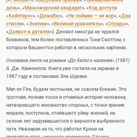
день
», «
Маньчжурский кандидат
», «
Код доступа
«Кейптаун»
», «
ДежаВю
», «
Не пойман — не вор
», «
Два
ствола
», «
Экипаж
», «
Великий уравнитель
», «
Ограды
»,
«
Дьявол в деталях
»). Дензел никогда не чурался
боевиков, тем более поставленных Тони Скоттом, с
которым Вашингтон работал в нескольких картинах.
Основана лента на романе «До белого каления» (1981)
А. Дж. Квиннелла. Книга уже гостила на экранах в
1987 году в постановке Эли Шураки.
Man on Fire, будем честными, не совсем боевик. Это
грустная, полная тоски и отчаянья история человека,
натворившего множество спорных, с точки зрения
морали, поступков, отнявшего уйму жизней, на
склоне лет задумавшегося о верности выбранного
пути. Невзирая на то, что работал Кризи на
правительство, никакого криминала. Однако