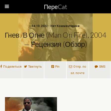
ПереCat
14.10.2022 • Нет Комментариев
Гнев /В Огне (Man On Fire), 2004
— Рецензия (обзор)
Поделиться
Твитнуть
Pin
Отпр. по
SMS
эл. почте