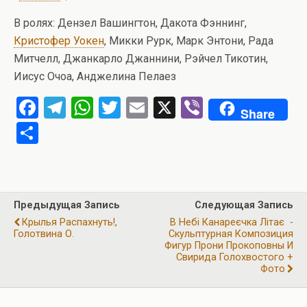
В ролях: Дензел Вашингтон, Дакота Фэннинг,
Кристофер Уокен
, Микки Рурк, Марк Энтони, Рада
Митчелл, Джанкарло Джаннини, Рэйчел Тикотин,
Иисус Очоа, Анджелина Пелаез
F
T
W
T
E
X
Vi
Share
a
el
h
wi
m
b
О
ce
e
at
tt
ail
er
т
b
gr
s
er
п
o
a
A
р
Предыдущая Запись
Следующая Запись
o
m
p
а
Крылья Распахнуть!,
В Небі Канареєчка Літає -
k
p
Голотвина О.
Скульптурная Композиция
в
Фигур Прони Прокоповны И
и
Свирида Голохвостого +
Фото
ть