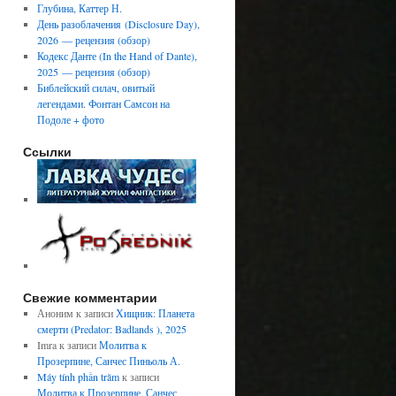
Глубина, Каттер Н.
День разоблачения (Disclosure Day),
2026 — рецензия (обзор)
Кодекс Данте (In the Hand of Dante),
2025 — рецензия (обзор)
Библейский силач, овитый
легендами. Фонтан Самсон на
Подоле + фото
Ссылки
Свежие комментарии
Аноним
к записи
Хищник: Планета
смерти (Predator: Badlands ), 2025
Imra
к записи
Молитва к
Прозерпине, Санчес Пиньоль А.
Máy tính phần trăm
к записи
Молитва к Прозерпине, Санчес