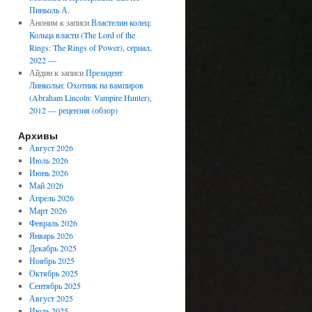
Пиньоль А.
Аноним
к записи
Властелин колец:
Кольца власти (The Lord of the
Rings: The Rings of Power), сериал,
2022 —
Айдин
к записи
Президент
Линкольн: Охотник на вампиров
(Abraham Lincoln: Vampire Hunter),
2012 — рецензия (обзор)
Архивы
Август 2026
Июль 2026
Июнь 2026
Май 2026
Апрель 2026
Март 2026
Февраль 2026
Январь 2026
Декабрь 2025
Ноябрь 2025
Октябрь 2025
Сентябрь 2025
Август 2025
Июль 2025