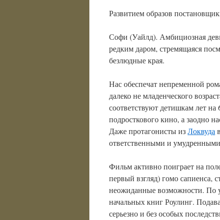
Развитием образов постановщики
Софи (Уайлд). Амбициозная дев
редким даром, стремящаяся посм
безлюдные края.
Нас обеспечат непременной ро
далеко не младенческого возрас
соответствуют детишкам лет на 
подросткового кино, а заодно н
Даже протагонисты из
Локвуда
в
ответственными и умудренными
Фильм активно поиграет на поле
первый взгляд) гомо сапиенса, 
неожиданные возможности. По у
начальных книг Роулинг. Подава
серьезно и без особых последст