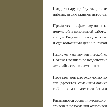
Подарит пару-тройку юмористиче
пабами, двухэтажными автобуса
Пройдется по офисному планкто
ненужной и непонятной работе, 
голода. Раздувающим щеки кру
и судьбоносными для цивилиза
Нарисует картину магической к
Покажет волшебное воздействие
«случайности не случайны».
Проведет зрителю экскурсию по
спецэффектов, семейным магич
гоблинским гримом и слабеньки
Развиваются события неспешно (
зрителя в недоумении относител