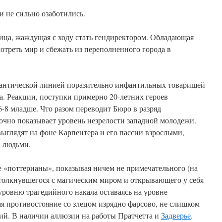
 не сильно озаботились.
ица, жаждущая с ходу стать гендиректором. Обладающая
отреть мир и сбежать из переполненного города в
мантической линией поразительно инфантильных товарищей
та. Реакции, поступки примерно 20-летних героев
6-8 младше. Что разом переводит Бюро в разряд
аочно показывает уровень незрелости западной молодежи.
ыглядят на фоне Карпентера и его пассии взрослыми,
 людьми.
 «поттерианы», показывая ничем не примечательного (на
столкнувшегося с магическим миром и открывающего у себя
ровню трагедийного накала оставаясь на уровне
я противостояние со злецом изрядно фарсово, не слишком
вий. В наличии аллюзии на работы Пратчетта и
Задверье
.