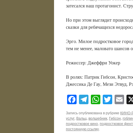
затесался наш протагонист. Стр
Но при этом выглядит происходя
сказки для ребячащихся недорос
Эрго. Милое подростковое горо
тем не менее, маловато шансов о
Режиссер: Джеффри Уокер
В ролях: Патрик Гибсон, Крист
Джессика Де Гау, Мези Этвуд, Р
Facebook
Telegram
WhatsA
Twitt
E
Запись опубликована в рубрике
КИНО-
услуг
,
Вальц
,
волшебник
,
Гибсон
,
гобли
подростковое кино
,
подростковое фен
постоянную ссылку
.