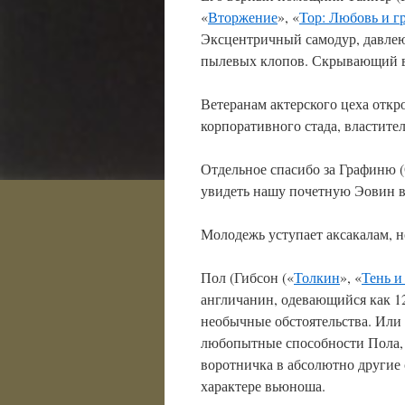
«
Вторжение
», «
Тор: Любовь и г
Эксцентричный самодур, давле
пылевых клопов. Скрывающий в
Ветеранам актерского цеха откр
корпоративного стада, властите
Отдельное спасибо за Графиню 
увидеть нашу почетную Эовин в
Молодежь уступает аксакалам, н
Пол (Гибсон («
Толкин
», «
Тень и
англичанин, одевающийся как 1
необычные обстоятельства. Или
любопытные способности Пола, 
воротничка в абсолютно другие
характере вьюноша.