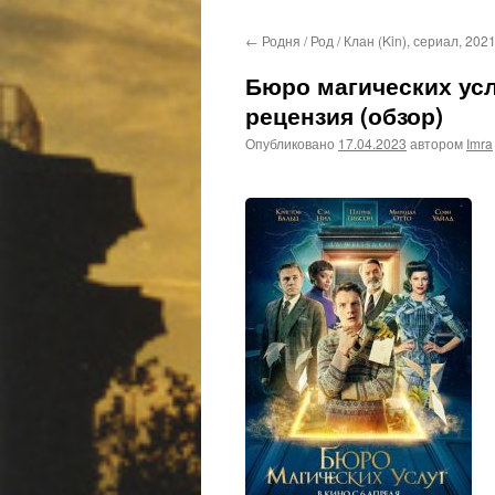
←
Родня / Род / Клан (Kin), сериал, 2021
Бюро магических услу
рецензия (обзор)
Опубликовано
17.04.2023
автором
Imra