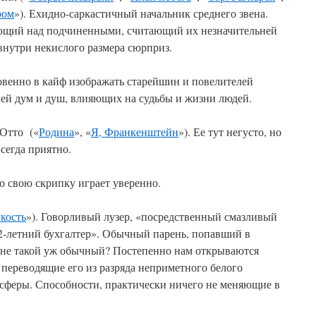
ром
»). Ехидно-саркастичный начальник среднего звена.
ющий над подчиненными, считающий их незначительней
нутри некислого размера сюрприз.
овенно в кайф изображать старейшин и повелителей
лей дум и душ, влияющих на судьбы и жизни людей.
(Отто («
Родина
», «
Я, Франкенштейн
»). Ее тут негусто, но
сегда приятно.
о свою скрипку играет уверенно.
 кость
»). Говорливый лузер, «посредственный смазливый
2-летний бухгалтер». Обычный парень, попавший в
 не такой уж обычный? Постепенно нам открываются
переводящие его из разряда неприметного белого
 сферы. Способности, практически ничего не меняющие в