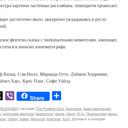
уктура картины частенько расхлябана, темпоритм провисает.
щее достаточно мило, аккуратно укладываясь в русло
лей.
дское фентези-сказка с любопытными моментами, имеющее,
статься в анналах кинематографа.
оф Вальц, Сэм Нилл, Миранда Отто, Дэймон Херриман,
эйчел Хаус, Крис Пэнг, Софи Уайлд
pp
er
mail
X
Viber
Отправить
Share
РЕЦЕНЗИИ
с метками
The Portable Door
,
Британия
,
Бюро магических
н
,
городское фентези
,
Карпентер
,
магия
,
Нилл
,
Отто
,
Переносная дверь
,
тези
,
Уайлд
,
Уокер
,
фентези
,
фэнтези
,
Холт
. Добавьте в закладки