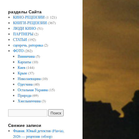
разделы Сайта
КИНО-РЕЦЕНЗИИ
(1 121)
КНИГИ-РЕЦЕНЗИИ
(367)
ЛЮДИ КИНО
(51)
ПАРТНЕРЫ
(2)
СТАТЬИ
(192)
сценречь, риторика
(2)
ФОТО
(262)
Винничина
(5)
Карпаты
(10)
Киев
(144)
Крым
(37)
Николаевщина
(10)
Одесчина
(40)
Остальная Украина
(15)
Природа
(69)
Хмельниччина
(3)
Свежие записи
Флавия. Юный детектив (Flavia),
2026 — рецензия (обзор)