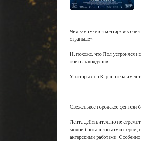
Чем занимается контора абсолют
страньше».
И, похоже, что Пол устроился н
обитель колдунов.
У которых на Карпентера имеют
Свеженькое городское фентези б
Лента действительно не стремит
милой британской атмосферой,
актерскими работами. Особенно