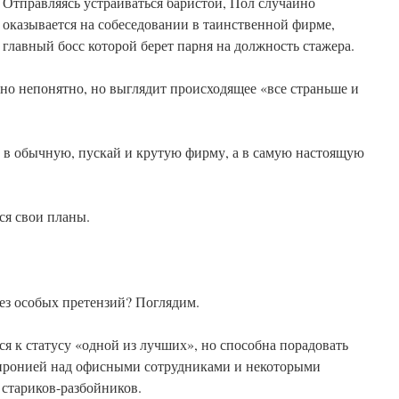
Отправляясь устраиваться баристой, Пол случайно
оказывается на собеседовании в таинственной фирме,
главный босс которой берет парня на должность стажера.
но непонятно, но выглядит происходящее «все страньше и
е в обычную, пускай и крутую фирму, а в самую настоящую
ся свои планы.
ез особых претензий? Поглядим.
ся к статусу «одной из лучших», но способна порадовать
 иронией над офисными сотрудниками и некоторыми
 стариков-разбойников.