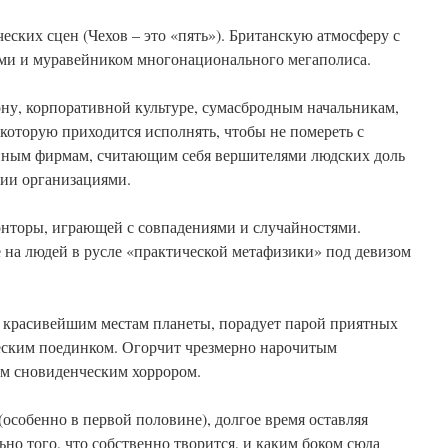
ских сцен (Чехов – это «пять»). Британскую атмосферу с
ми и муравейником многонационального мегаполиса.
ну, корпоративной культуре, сумасбродным начальникам,
которую приходится исполнять, чтобы не помереть с
пным фирмам, считающим себя вершителями людских доль
ции организациями.
онторы, играющей с совпадениями и случайностями.
 на людей в русле «практической метафизики» под девизом
 красивейшим местам планеты, порадует парой приятных
еским поединком. Огорчит чрезмерно нарочитым
м сновиденческим хоррором.
особенно в первой половине), долгое время оставляя
ьно того, что собственно творится, и каким боком сюда