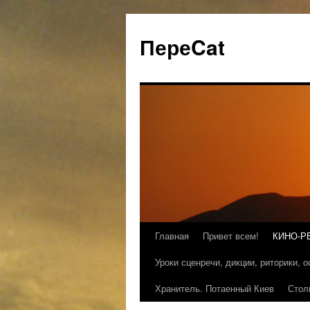
ПереCat
Главная
Привет всем!
КИНО-Р
Уроки сценречи, дикции, риторики, 
Хранитель. Потаенный Киев
Стол