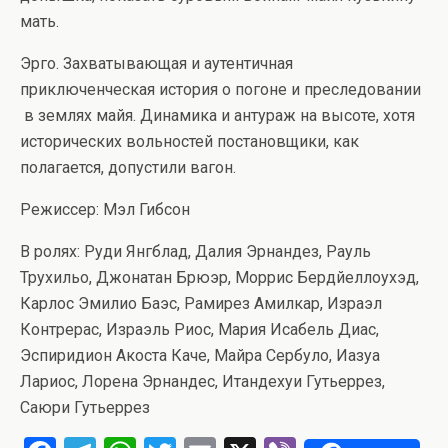
мать.
Эрго. Захватывающая и аутентичная
приключенческая история о погоне и преследовании
в землях майя. Динамика и антураж на высоте, хотя
исторических вольностей постановщики, как
полагается, допустили вагон.
Режиссер: Мэл Гибсон
В ролях: Руди Янгблад, Далия Эрнандез, Рауль
Трухильо, Джонатан Брюэр, Моррис Бердйеллоухэд,
Карлос Эмилио Баэс, Рамирез Амилкар, Израэл
Контрерас, Израэль Риос, Мария Исабель Диас,
Эспиридион Акоста Каче, Майра Сербуло, Иазуа
Лариос, Лорена Эрнандес, Итандехуи Гутьеррез,
Саюри Гутьеррез