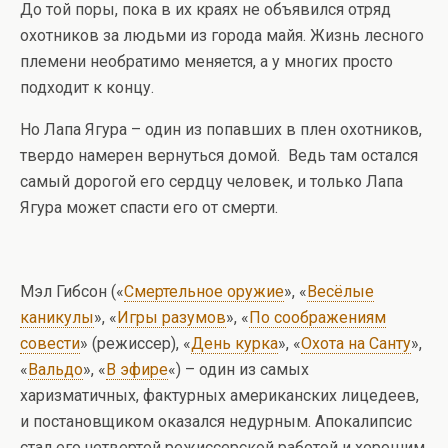
До той поры, пока в их краях не объявился отряд
охотников за людьми из города майя. Жизнь лесного
племени необратимо меняется, а у многих просто
подходит к концу.
Но Лапа Ягура – один из попавших в плен охотников,
твердо намерен вернуться домой. Ведь там остался
самый дорогой его сердцу человек, и только Лапа
Ягура может спасти его от смерти.
Мэл Гибсон («
Смертельное оружие
», «
Весёлые
каникулы
», «
Игры разумов
», «
По соображениям
совести
» (режиссер), «
День курка
», «
Охота на Санту
»,
«
Вальдо
», «
В эфире
«) – один из самых
харизматичных, фактурных американских лицедеев,
и постановщиком оказался недурным. Апокалипсис
стал его четвертой режиссерской работой и хорошим