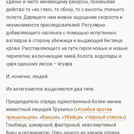
удачно и часто меняющему ракурсы, показывая
действо то «из глаз», то сбоку, то с высоты птичьего
полета. Дарящего нам живое ощущение скорости и
неумолимости преследователей. Регулярно
добавляющего саспенса с помощью испуганных
взглядов в сторону убежища и выдающей беглеца
крови. Расставляющего на пути героя новые и новые
перипетии, включающие змей, болота, водопады и
царя здешних лесов – ягуара.
И, конечно, людей.
Из антагонистов выделяются два типа.
Предводитель отряда, единственный более-менее
известный лицедей Трухильо («
Ковбои против
пришельцев
», «
Банши
», «
Убийца
», «
Чёрный список»
).
Глыбища, шикарный, фактурный, невозмутимый
боец и организатор. Отец одного из членов отряда.