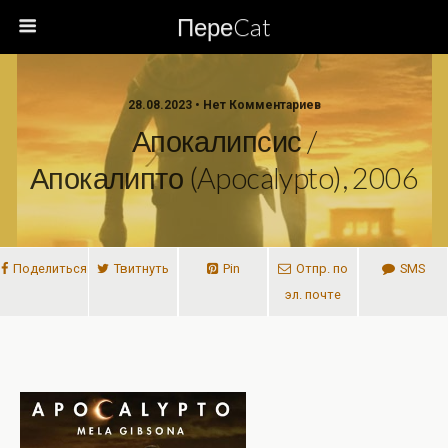
ПереCat
28.08.2023 • Нет Комментариев
Апокалипсис /
Апокалипто (Apocalypto), 2006
Поделиться
Твитнуть
Pin
Отпр. по
SMS
эл. почте