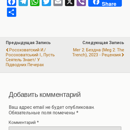
F
T
W
T
E
X
Vi
Share
a
el
h
wi
m
b
О
ce
e
at
tt
ail
er
т
b
gr
s
er
п
o
a
A
р
Предыдущая Запись
Следующая Запись
o
m
p
а
Росоховатский И./
Мег 2: Бездна (Meg 2: The
k
p
Росоховатський І., Пусть
Trench), 2023 - Рецензия
в
Сеятель Знает/ У
Підводних Печерах
и
ть
Добавить комментарий
Ваш адрес email не будет опубликован.
Обязательные поля помечены
*
Комментарий
*