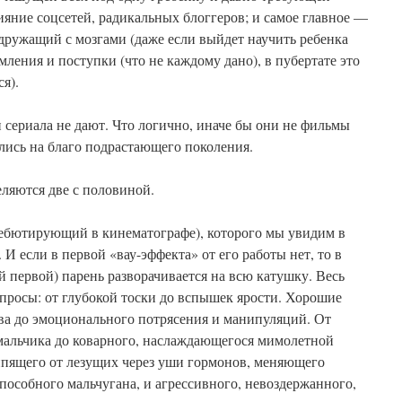
яние соцсетей, радикальных блоггеров; и самое главное —
 дружащий с мозгами (даже если выйдет научить ребенка
мления и поступки (что не каждому дано), в пубертате это
я).
и сериала не дают. Что логично, иначе бы они не фильмы
лись на благо подрастающего поколения.
еляются две с половиной.
ебютирующий в кинематографе), которого мы увидим в
 И если в первой «вау-эффекта» от его работы нет, то в
й первой) парень разворачивается на всю катушку. Весь
просы: от глубокой тоски до вспышек ярости. Хорошие
ва до эмоционального потрясения и манипуляций. От
 мальчика до коварного, наслаждающегося мимолетной
кипящего от лезущих через уши гормонов, меняющего
способного мальчугана, и агрессивного, невоздержанного,