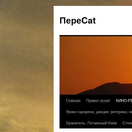
ПереCat
Главная
Привет всем!
КИНО-Р
Уроки сценречи, дикции, риторики, 
Хранитель. Потаенный Киев
Стол