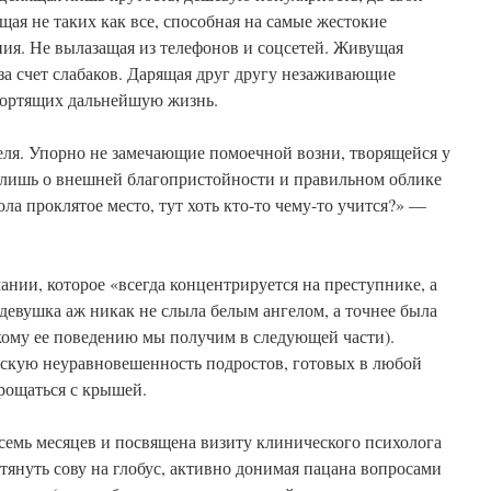
щая не таких как все, способная на самые жестокие
ия. Не вылазащая из телефонов и соцсетей. Живущая
а счет слабаков. Дарящая друг другу незаживающие
портящих дальнейшую жизнь.
еля. Упорно не замечающие помоечной возни, творящейся у
я лишь о внешней благопристойности и правильном облике
ла проклятое место, тут хоть кто-то чему-то учится?» —
ании, которое «всегда концентрируется на преступнике, а
 девушка аж никак не слыла белым ангелом, а точнее была
кому ее поведению мы получим в следующей части).
скую неуравновешенность подростов, готовых в любой
рощаться с крышей.
 семь месяцев и посвящена визиту клинического психолога
януть сову на глобус, активно донимая пацана вопросами