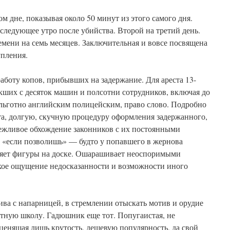
м дне, показывая около 50 минут из этого самого дня.
следующее утро после убийства. Второй на третий день.
мени на семь месяцев. Заключительная и вовсе посвящена
тупления.
аботу копов, прибывших на задержание. Для ареста 13-
кших с десяток машин и полсотни сотрудников, включая до
льготно английским полицейским, право слово. Подробно
та, долгую, скучную процедуру оформления задержанного,
вежливое обхождение законников с их постоянными
, «если позволишь» — будто у попавшего в жернова
вляет фигуры на доске. Ошарашивает неоспоримыми
гкое ощущение недосказанности и возможности иного
ива с напарницей, в стремлении отыскать мотив и орудие
стную школу. Гадюшник еще тот. Попугаистая, не
ценящая лишь крутость, дешевую популярность, да свой