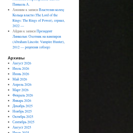
Пиньоль А.
Аноним
к записи
Властелин колец:
Кольца власти (The Lord of the
Rings: The Rings of Power), сериал,
2022 —
Айдин
к записи
Президент
Линкольн: Охотник на вампиров
(Abraham Lincoln: Vampire Hunter),
2012 — рецензия (обзор)
Архивы
Август 2026
Июль 2026
Июнь 2026
Май 2026
Апрель 2026
Март 2026
Февраль 2026
Январь 2026
Декабрь 2025
Ноябрь 2025
Октябрь 2025
Сентябрь 2025
Август 2025
Июль 2025