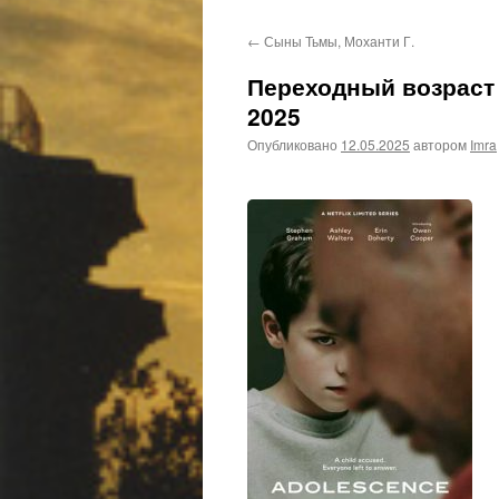
←
Сыны Тьмы, Моханти Г.
Переходный возраст /
2025
Опубликовано
12.05.2025
автором
Imra