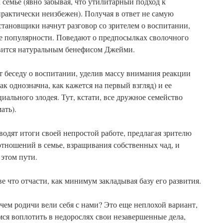
семье (явно забывая, что утилитарный подход к
рактически неизбежен). Получая в ответ не самую
тановщики начнут разговор со зрителем о воспитании,
е популярности. Поведают о предпосылках сволочного
вится натуральным бенефисом Джейми.
 беседу о воспитании, уделив массу внимания реакции
ак однозначна, как кажется на первый взгляд) и ее
иального злодея. Тут, кстати, все дружное семейство
ать).
одят итоги своей непростой работе, предлагая зрителю
тношений в семье, взращивания собственных чад, и
этом пути.
е что отчасти, как минимум закладывая базу его развития.
 чем родичи вели себя с нами? Это еще неплохой вариант,
мся воплотить в недорослях свои незавершенные дела,