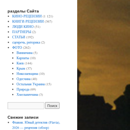
разделы Сайта
КИНО-РЕЦЕНЗИИ
(1 121)
КНИГИ-РЕЦЕНЗИИ
(367)
ЛЮДИ КИНО
(51)
ПАРТНЕРЫ
(2)
СТАТЬИ
(192)
сценречь, риторика
(2)
ФОТО
(262)
Винничина
(5)
Карпаты
(10)
Киев
(144)
Крым
(37)
Николаевщина
(10)
Одесчина
(40)
Остальная Украина
(15)
Природа
(69)
Хмельниччина
(3)
Свежие записи
Флавия. Юный детектив (Flavia),
2026 — рецензия (обзор)