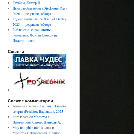
Глубина, Каттер Н.
День разоблачения (Disclosure Day),
2026 — рецензия (обзор)
Кодекс Данте (In the Hand of Dante),
2025 — рецензия (обзор)
Библейский силач, овитый
легендами. Фонтан Самсон на
Подоле + фото
Ссылки
Свежие комментарии
Аноним
к записи
Хищник: Планета
смерти (Predator: Badlands ), 2025
Imra
к записи
Молитва к
Прозерпине, Санчес Пиньоль А.
Máy tính phần trăm
к записи
Молитва к Прозерпине, Санчес