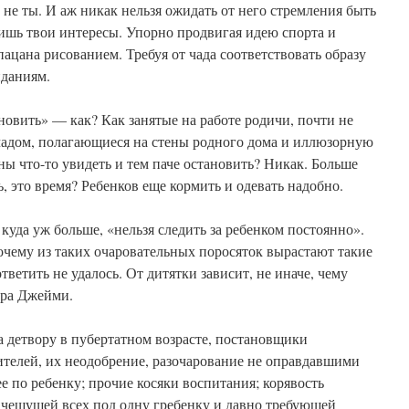
 не ты. И аж никак нельзя ожидать от него стремления быть
ишь твои интересы. Упорно продвигая идею спорта и
пацана рисованием. Требуя от чада соответствовать образу
иданиям.
новить» — как? Как занятые на работе родичи, почти не
чадом, полагающиеся на стены родного дома и иллюзорную
ны что-то увидеть и тем паче остановить? Никак. Больше
ь, это время? Ребенков еще кормить и одевать надобно.
куда уж больше, «нельзя следить за ребенком постоянно».
очему из таких очаровательных поросяток вырастают такие
ветить не удалось. От дитятки зависит, не иначе, чему
тра Джейми.
 детвору в пубертатном возрасте, постановщики
дителей, их неодобрение, разочарование не оправдавшими
 по ребенку; прочие косяки воспитания; корявость
 чешущей всех под одну гребенку и давно требующей