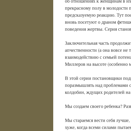
об отношениях к женщинам в их 
прекрасному полу в молодости п
предсказуемую реакцию. Тут пос
вновь посетуют о драном фетиш
поведения жертвы. Серия стано
Заключительная часть продолжит
апчественности (а она вовсе не т
взаимодействию с семьей потенц
Миллеров на высоте (особенно м
В этой серии постановщики подв
поразмышлять над проблемами о
колдобин, ждущих родителей на 
Мы создаем своего ребенка? Разв
Мы стараемся вести себя лучше,
хуже, когда всеми силами пытае