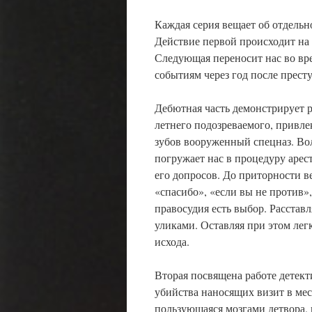
Каждая серия вещает об отдельно
Действие первой происходит на 
Следующая переносит нас во вре
событиям через год после прес
Дебютная часть демонстрирует р
летнего подозреваемого, привле
зубов вооруженный спецназ. Во
погружает нас в процедуру арес
его допросов. До приторности 
«спасибо», «если вы не против»
правосудия есть выбор. Расста
уликами. Оставляя при этом ле
исхода.
Вторая посвящена работе детект
убийства наносящих визит в ме
пользующаяся мозгами детвора, 