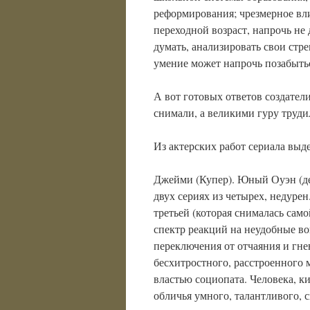
реформирования; чрезмерное вли
переходной возраст, напрочь не
думать, анализировать свои стре
умение может напрочь позабытьс
А вот готовых ответов создател
снимали, а великими гуру труди
Из актерских работ сериала выд
Джейми (Купер). Юный Оуэн (д
двух сериях из четырех, недурен.
третьей (которая снималась само
спектр реакций на неудобные во
переключения от отчаяния и гне
бесхитростного, расстроенного
властью социопата. Человека, 
обличья умного, талантливого, 