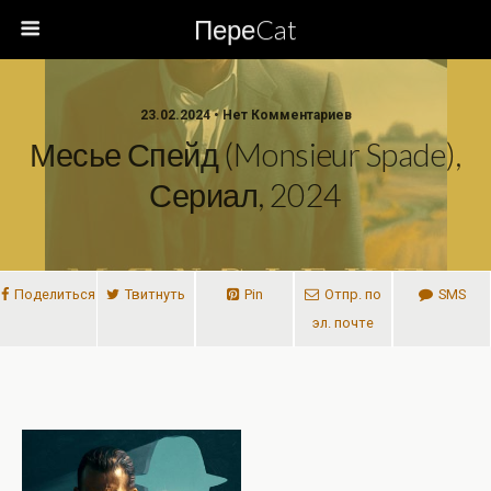
ПереCat
23.02.2024 • Нет Комментариев
Месье Спейд (Monsieur Spade),
Сериал, 2024
Поделиться
Твитнуть
Pin
Отпр. по
SMS
эл. почте