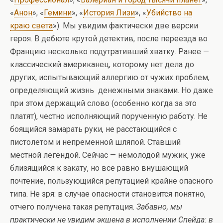
«
Анон
», «
Гемини
», «
История Лизи
», «
Убийство на
краю света
»). Мы увидим фактически две версии
героя. В дебюте крутой детектив, после переезда во
Францию несколько подутративший хватку. Ранее —
классический американец, которому нет дела до
других, испытывающий аллергию от чужих проблем,
определяющий жизнь денежными знаками. Но даже
при этом держащий слово (особенно когда за это
платят), честно исполняющий порученную работу. Не
боящийся замарать руки, не расстающийся с
пистолетом и непременной шляпой. Ставший
местной легендой. Сейчас — немолодой мужик, уже
близящийся к закату, но все равно внушающий
почтение, пользующийся репутацией крайне опасного
типа. Не зря: в случае опасности становится понятно,
отчего получена такая репутация.
Забавно, мы
практически не увидим экшена в исполнении Спейда: в