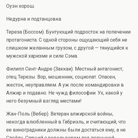
Оуэн хорош.
Недурна и подтанцовка.
Тереза (Боссом). Бунтующий подросток на попечении
протагониста. С одной стороны ощущающий себя не
слишком желанным грузом, с другой — тянущийся к
мужской харизме и силе Сэма.
Филипп Сент-Андре (Заккаи). Местный антагонист,
отец Терезы. Вор, мошенник, социопат. Опасен,
жесток, неуправляем. А уж после командировки в
Алжир и подавно. Не чужд философии. Ух, какой у
него безумный взгляд местами!
Жан-Поль (Вебер). Ветеран алжирской войны,
некогда влюбленный в Габриэль, и считающий, что
ее виноградники должны были достаться ему, а не
Спейду. Спящий с револьвером под подушкой,