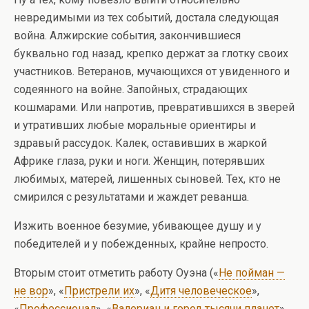
невредимыми из тех событий, достала следующая
война. Алжирские события, закончившиеся
буквально год назад, крепко держат за глотку своих
участников. Ветеранов, мучающихся от увиденного и
содеянного на войне. Запойных, страдающих
кошмарами. Или напротив, превратившихся в зверей
и утративших любые моральные ориентиры и
здравый рассудок. Калек, оставивших в жаркой
Африке глаза, руки и ноги. Женщин, потерявших
любимых, матерей, лишенных сыновей. Тех, кто не
смирился с результатами и жаждет реванша.
Изжить военное безумие, убивающее душу и у
победителей и у побежденных, крайне непросто.
Вторым стоит отметить работу Оуэна («
Не пойман —
не вор
», «
Пристрели их
», «
Дитя человеческое
»,
«
Профессионал
», «
Валериан и город тысячи планет
»,