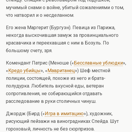
мучимый снами о войне, убитый сожалениями о том,
что натворил и о несделанном.
Его жена Маргерит (Бургуэн). Певица из Парижа,
некогда выскочившая замуж за провинциального
красавчика и переехавшая с ним в Бозуль. По
большому счету, зря.
Комендант Патрис (Меноше («
Бесславные ублюдки
»,
«
Кредо убийцы
», «
Мавританец
») Шеф местной
полиции, состоящей, похоже из него и брата-
полудурка. Любитель вкусной еды, ветеран
сопротивления, не собирающийся отдавать
расследование в руки столичных чинуш.
Джордж (Бирд («
Игра в имитацию
»), художник,
рисующий пейзажи на виноградниках Спейда. Шут
гороховый, личность не без сюрпризов.