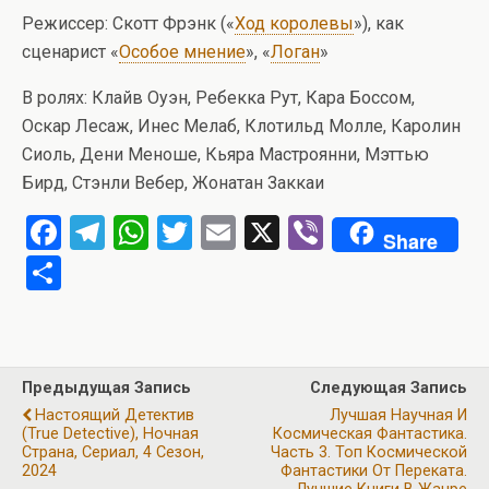
Режиссер: Скотт Фрэнк («
Ход королевы
»), как
сценарист «
Особое мнение
», «
Логан
»
В ролях: Клайв Оуэн, Ребекка Рут, Кара Боссом,
Оскар Лесаж, Инес Мелаб, Клотильд Молле, Каролин
Сиоль, Дени Меноше, Кьяра Мастроянни, Мэттью
Бирд, Стэнли Вебер, Жонатан Заккаи
F
T
W
T
E
X
Vi
Share
a
el
h
wi
m
b
О
ce
e
at
tt
ail
er
т
b
gr
s
er
п
o
a
A
р
Предыдущая Запись
Следующая Запись
o
m
p
а
Настоящий Детектив
Лучшая Научная И
k
p
(True Detective), Ночная
Космическая Фантастика.
в
Страна, Сериал, 4 Сезон,
Часть 3. Топ Космической
2024
и
Фантастики От Переката.