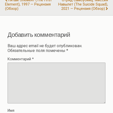
Пятый Элемент (The Fifth
Отряд Самоубийц: Миссия
k
p
Element), 1997 — Рецензия
Навылет (The Suicide Squad),
в
(обзор)
2021 — Рецензия (обзор)
и
ть
Добавить комментарий
Ваш адрес email не будет опубликован.
Обязательные поля помечены
*
Комментарий
*
Имя