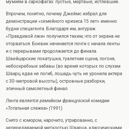
мумиям в саркофагах: пустые, мертвые, истлевшие.
Впрочем, понятно, почему Джеймс избрал для
демонстрации «семейного кризиса 15 лет» именно
будни спецагента. Благодаря им, антураж
«Правдивой лжи» получился таким, что от экрана не
оторваться. Боевик начинается почти с начала ленты
и с перерывами продолжается до финала.
Швейцарские покатушки, туалетная сцена, погоня,
небоскребные забавы (во время которых по слухам
Шварц едва не погиб, лошадь чуть не уронила актера
с 30-метровой высоты), островные разборки,
эпичный самолетный финал.
Лента является ремейком французской комедии
«Тотальная слежка» (1991).
Снято с юмором, нарочито, утрированно, с
непередаваемой меткостью Шварца, классическими