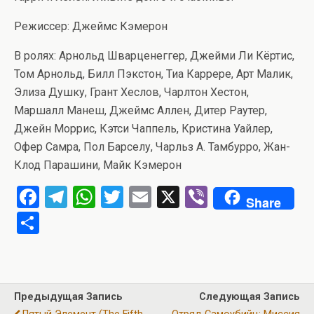
Режиссер: Джеймс Кэмерон
В ролях: Арнольд Шварценеггер, Джейми Ли Кёртис,
Том Арнольд, Билл Пэкстон, Тиа Каррере, Арт Малик,
Элиза Душку, Грант Хеслов, Чарлтон Хестон,
Маршалл Манеш, Джеймс Аллен, Дитер Раутер,
Джейн Моррис, Кэтси Чаппель, Кристина Уайлер,
Офер Самра, Пол Барселу, Чарльз А. Тамбурро, Жан-
Клод Парашини, Майк Кэмерон
F
T
W
T
E
X
Vi
Share
a
el
h
wi
m
b
О
ce
e
at
tt
ail
er
т
b
gr
s
er
п
o
a
A
р
Предыдущая Запись
Следующая Запись
o
m
p
а