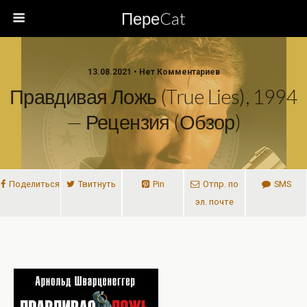
ПереCat
13.08.2021 • Нет Комментариев
Правдивая Ложь (True Lies), 1994
— Рецензия (обзор)
Поделиться
Твитнуть
Pin
Отпр. по
SMS
эл. почте