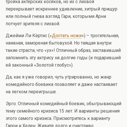
тройка актерских косяков, но их с лихвой
перекрывает искреннее удивление, хитрый прищур
или полный гнева взгляд Гари, которыми Арни
потчует зрителя с лихвой.
Джейми Ли Кёртис («
Достать ножи
») – трогательная,
наивная, замореная бытовухой. Но таящая внутри
такие страсти, что «ух»! Отличный образ, заставивший
запомнить эту актрису на долгие годы (и подаривший
ей законный «Золотой глобус»).
Да, как я уже говорил, чуть утрированно, но жанр
комедийного боевика позволяет и даже настаивает
на легком переигрыше.
Эрго. Отличный комедийный боевик, обыгрывающий
тему семейного кризиса 15 лет. И варианты решения
этого самого кризиса. Присмотритесь к варианту
Гарри и Хелен. Живите долго и счастливо.