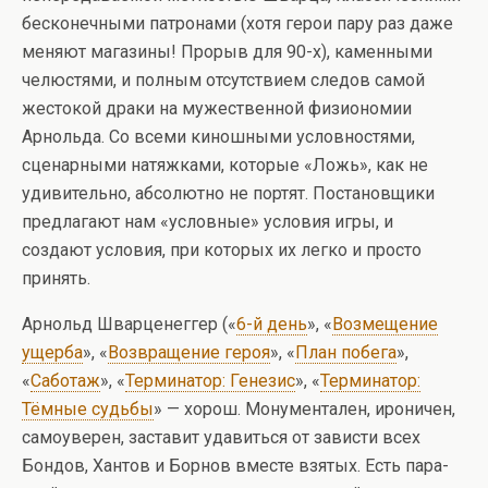
бесконечными патронами (хотя герои пару раз даже
меняют магазины! Прорыв для 90-х), каменными
челюстями, и полным отсутствием следов самой
жестокой драки на мужественной физиономии
Арнольда. Со всеми киношными условностями,
сценарными натяжками, которые «Ложь», как не
удивительно, абсолютно не портят. Постановщики
предлагают нам «условные» условия игры, и
создают условия, при которых их легко и просто
принять.
Арнольд Шварценеггер («
6-й день
», «
Возмещение
ущерба
», «
Возвращение героя
», «
План побега
»,
«
Саботаж
», «
Терминатор: Генезис
», «
Терминатор:
Тёмные судьбы
» — хорош. Монументален, ироничен,
самоуверен, заставит удавиться от зависти всех
Бондов, Хантов и Борнов вместе взятых. Есть пара-