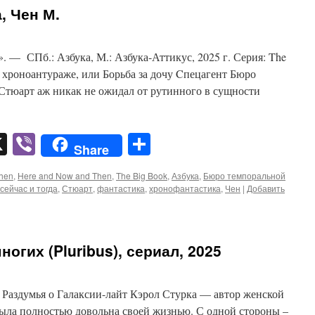
, Чен М.
». — СПб.: Азбука, М.: Азбука-Аттикус, 2025 г. Серия: The
 хроноантураже, или Борьба за дочу Cпецагент Бюро
тюарт аж никак не ожидал от рутинного в сущности
pp
er
mail
X
Viber
Отправить
Share
hen
,
Here and Now and Then
,
The Big Book
,
Азбука
,
Бюро темпоральной
сейчас и тогда
,
Стюарт
,
фантастика
,
хронофантастика
,
Чен
|
Добавить
ногих (Pluribus), сериал, 2025
 Раздумья о Галаксии-лайт Кэрол Стурка — автор женской
была полностью довольна своей жизнью. С одной стороны –