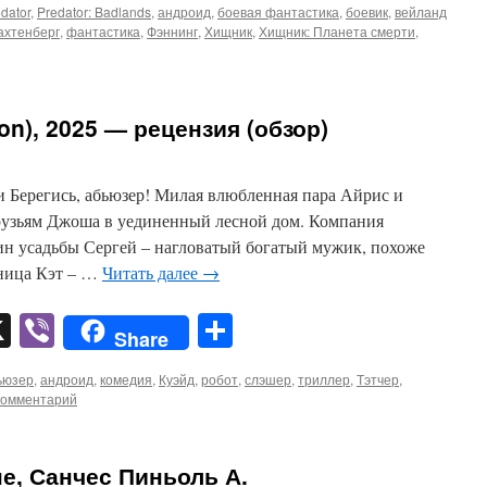
dator
,
Predator: Badlands
,
андроид
,
боевая фантастика
,
боевик
,
вейланд
ахтенберг
,
фантастика
,
Фэннинг
,
Хищник
,
Хищник: Планета смерти
,
n), 2025 — рецензия (обзор)
 Берегись, абьюзер! Милая влюбленная пара Айрис и
рузьям Джоша в уединенный лесной дом. Компания
ин усадьбы Сергей – нагловатый богатый мужик, похоже
вница Кэт – …
Читать далее
→
pp
er
mail
X
Viber
Отправить
Share
ьюзер
,
андроид
,
комедия
,
Куэйд
,
робот
,
слэшер
,
триллер
,
Тэтчер
,
комментарий
е, Санчес Пиньоль А.