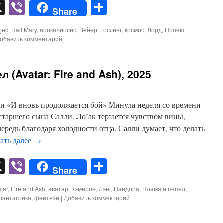
pp
er
mail
X
Viber
Отправить
Share
ject Hail Mary
,
апокалипсис
,
Вейер
,
Гослинг
,
космос
,
Лорд
,
Проект
обавить комментарий
 (Avatar: Fire and Ash), 2025
 «И вновь продолжается бой» Минула неделя со времени
старшего сына Салли. Ло’ак терзается чувством вины,
редь благодаря холодности отца. Салли думает, что делать
ать далее
→
pp
er
mail
X
Viber
Отправить
Share
tar
,
Fire and Ash
,
аватар
,
Кэмерон
,
Лэнг
,
Пандора
,
Пламя и пепел
,
фантастика
,
фентези
|
Добавить комментарий