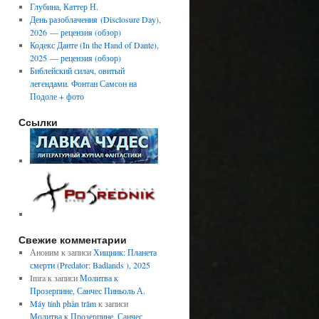
Глубина, Каттер Н.
День разоблачения (Disclosure Day),
2026 — рецензия (обзор)
Кодекс Данте (In the Hand of Dante),
2025 — рецензия (обзор)
Библейский силач, овитый
легендами. Фонтан Самсон на
Подоле + фото
Ссылки
Свежие комментарии
Аноним
к записи
Хищник: Планета
смерти (Predator: Badlands ), 2025
Imra
к записи
Молитва к
Прозерпине, Санчес Пиньоль А.
Máy tính phần trăm
к записи
Молитва к Прозерпине, Санчес