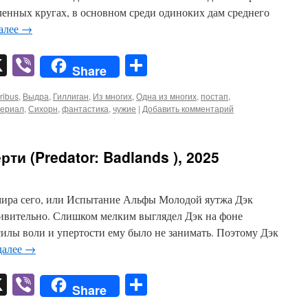
ленных кругах, в основном среди одиноких дам среднего
далее
→
pp
er
mail
X
Viber
Отправить
Share
ribus
,
Выдра
,
Гиллиган
,
Из многих
,
Одна из многих
,
постап
,
сериал
,
Сихорн
,
фантастика
,
чужие
|
Добавить комментарий
ти (Predator: Badlands ), 2025
мира сего, или Испытание Альфы Молодой яутжа Дэк
дивительно. Слишком мелким выглядел Дэк на фоне
силы воли и упертости ему было не занимать. Поэтому Дэк
далее
→
pp
er
mail
X
Viber
Отправить
Share