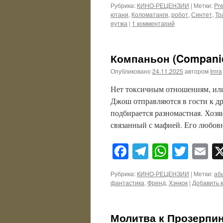
Рубрика:
КИНО-РЕЦЕНЗИИ
|
Метки:
Pre
ютани
,
Коломатанги
,
робот
,
Синтет
,
Тр
яутжа
|
1 комментарий
Компаньон (Companio
Опубликовано
24.11.2025
автором
Imra
Нет токсичным отношениям, или
Джош отправляются в гости к д
подбирается разномастная. Хозя
связанный с мафией. Его любо
Facebook
Telegram
WhatsA
Twitt
E
Рубрика:
КИНО-РЕЦЕНЗИИ
|
Метки:
аб
фантастика
,
Френд
,
Хэнкок
|
Добавить 
Молитва к Прозерпин