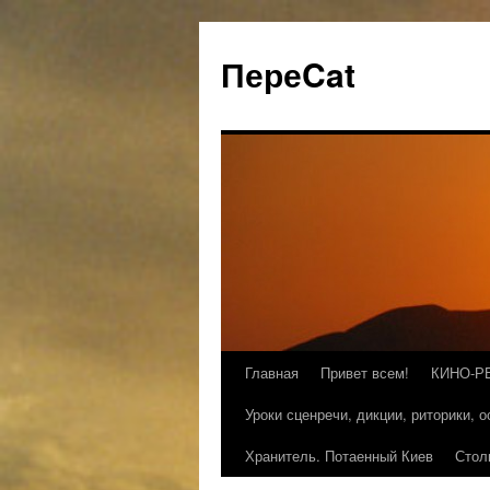
ПереCat
Главная
Привет всем!
КИНО-Р
Уроки сценречи, дикции, риторики, 
Хранитель. Потаенный Киев
Стол