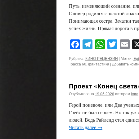
Путь, изменяющий сознание, ил
Оливер родился с золотой ложко
Понимающая сестра. Зачатки тал
успех жизнь. Прямая дорога в
Facebook
Telegram
WhatsA
Twitt
E
Рубрика:
КИНО-РЕЦЕНЗИИ
|
Метки:
Epi
Трасса 60
,
фантастика
|
Добавить комм
Проект «Конец света» 
Опубликовано
19.05.2026
автором
Imra
Герой поневоле, или Два ученых
Грейс не был героем. Но так уж
людей. Ведь Райленд стал един
Читать далее
→