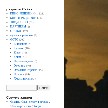
разделы Сайта
КИНО-РЕЦЕНЗИИ
(1 121)
КНИГИ-РЕЦЕНЗИИ
(367)
ЛЮДИ КИНО
(51)
ПАРТНЕРЫ
(2)
СТАТЬИ
(192)
сценречь, риторика
(2)
ФОТО
(262)
Винничина
(5)
Карпаты
(10)
Киев
(144)
Крым
(37)
Николаевщина
(10)
Одесчина
(40)
Остальная Украина
(15)
Природа
(69)
Хмельниччина
(3)
Свежие записи
Флавия. Юный детектив (Flavia),
2026 — рецензия (обзор)