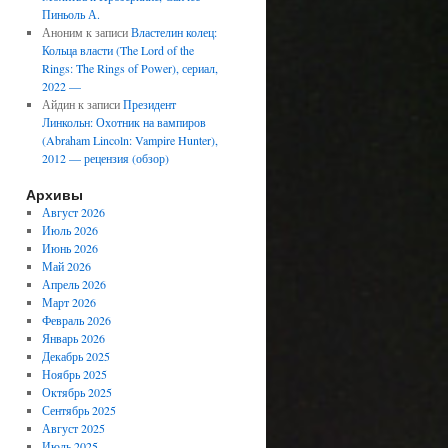
Пиньоль А.
Аноним
к записи
Властелин колец:
Кольца власти (The Lord of the
Rings: The Rings of Power), сериал,
2022 —
Айдин
к записи
Президент
Линкольн: Охотник на вампиров
(Abraham Lincoln: Vampire Hunter),
2012 — рецензия (обзор)
Архивы
Август 2026
Июль 2026
Июнь 2026
Май 2026
Апрель 2026
Март 2026
Февраль 2026
Январь 2026
Декабрь 2025
Ноябрь 2025
Октябрь 2025
Сентябрь 2025
Август 2025
Июль 2025