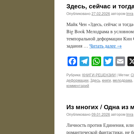
Здесь, сейчас и тогда
Опубликовано
27.02.2026
автором
Imra
Майк Чен «Здесь, сейчас и тогда
Big Book Мелодрама в условном
темпоральной деформации Кин С
задания …
Читать далее
→
Facebook
Telegram
WhatsA
Twitt
E
Рубрика:
КНИГИ-РЕЦЕНЗИИ
|
Метки:
C
деформации
,
Здесь
,
книги
,
мелодрама
,
комментарий
Из многих / Одна из м
Опубликовано
09.01.2026
автором
Imra
Личность против Единения, или
романтической фантастики, не 