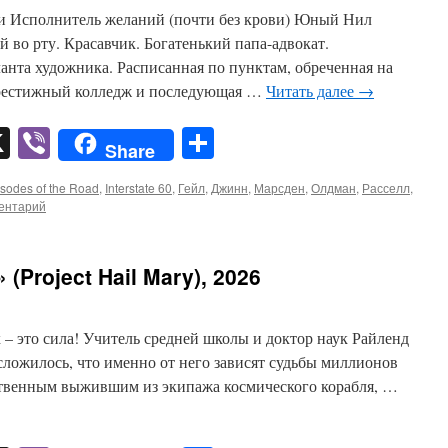
и Исполнитель желаний (почти без крови) Юный Нил
й во рту. Красавчик. Богатенький папа-адвокат.
анта художника. Расписанная по пунктам, обреченная на
 престижный колледж и последующая …
Читать далее
→
pp
er
mail
X
Viber
Отправить
Share
sodes of the Road
,
Interstate 60
,
Гейл
,
Джинн
,
Марсден
,
Олдман
,
Расселл
,
ентарий
(Project Hail Mary), 2026
 – это сила! Учитель средней школы и доктор наук Райленд
 сложилось, что именно от него зависят судьбы миллионов
ственным выжившим из экипажа космического корабля, …