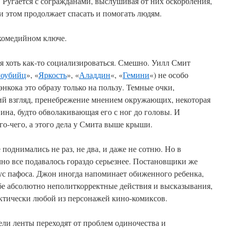
. Ругается с согражданами, выслушивая от них оскорбления,
ри этом продолжает спасать и помогать людям.
 комедийном ключе.
 хоть как-то социализироваться. Смешно. Уилл Смит
моубийц
», «
Яркость
», «
Аладдин
«, «
Гемини
«) не особо
нкока это образу только на пользу. Темные очки,
й взгляд, пренебрежение мнением окружающих, некоторая
ина, будто обволакивающая его с ног до головы. И
о-чего, а этого дела у Смита выше крыши.
поднимались не раз, не два, и даже не сотню. Но в
но все подавалось гораздо серьезнее. Постановщики же
ус пафоса. Джон иногда напоминает обиженного ребенка,
бе абсолютно неполиткорректные действия и высказывания,
актически любой из персонажей кино-комиксов.
ели ленты переходят от проблем одиночества и