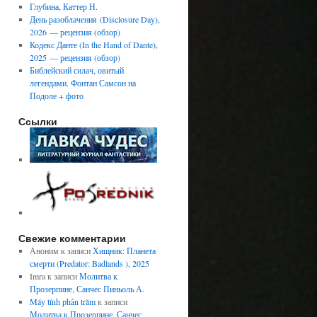
Глубина, Каттер Н.
День разоблачения (Disclosure Day),
2026 — рецензия (обзор)
Кодекс Данте (In the Hand of Dante),
2025 — рецензия (обзор)
Библейский силач, овитый
легендами. Фонтан Самсон на
Подоле + фото
Ссылки
Свежие комментарии
Аноним
к записи
Хищник: Планета
смерти (Predator: Badlands ), 2025
Imra
к записи
Молитва к
Прозерпине, Санчес Пиньоль А.
Máy tính phần trăm
к записи
Молитва к Прозерпине, Санчес