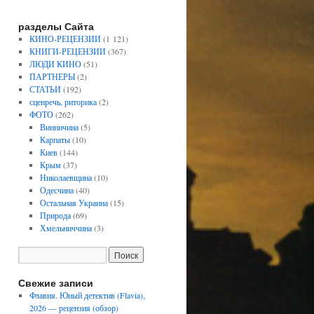
разделы Сайта
КИНО-РЕЦЕНЗИИ
(1 121)
КНИГИ-РЕЦЕНЗИИ
(367)
ЛЮДИ КИНО
(51)
ПАРТНЕРЫ
(2)
СТАТЬИ
(192)
сценречь, риторика
(2)
ФОТО
(262)
Винничина
(5)
Карпаты
(10)
Киев
(144)
Крым
(37)
Николаевщина
(10)
Одесчина
(40)
Остальная Украина
(15)
Природа
(69)
Хмельниччина
(3)
Свежие записи
Флавия. Юный детектив (Flavia),
2026 — рецензия (обзор)