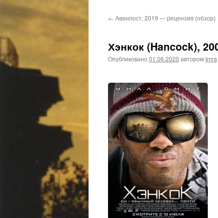
←
Аванпост, 2019 — рецензия (обзор)
Хэнкок (Hancock), 20
Опубликовано
01.06.2020
автором
Imra