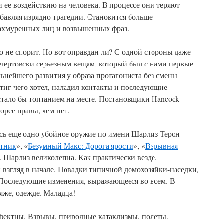
 ее воздействию на человека. В процессе они теряют
бавляя изрядно трагедии. Становится больше
нахмуренных лиц и возвышенных фраз.
 не спорит. Но вот оправдан ли? С одной стороны даже
 чертовски серьезным вещам, который был с нами первые
льнейшего развития у образа протагониста без смены
тиг чего хотел, наладил контакты и последующие
стало бы топтанием на месте. Постановщики Hancock
корее правы, чем нет.
лось еще одно убойное оружие по имени Шарлиз Терон
отник
», «
Безумный Макс: Дорога ярости
», «
Взрывная
). Шарлиз великолепна. Как практически везде.
взгляд в начале. Повадки типичной домохозяйки-наседки,
. Последующие изменения, выражающееся во всем. В
ияже, одежде. Маладца!
фектны. Взрывы, природные катаклизмы, полеты,