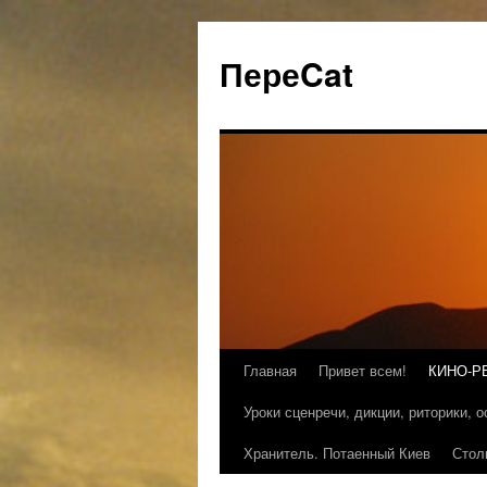
ПереCat
Главная
Привет всем!
КИНО-Р
Уроки сценречи, дикции, риторики, 
Хранитель. Потаенный Киев
Стол