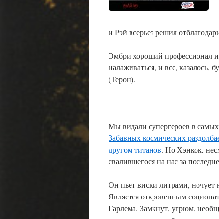
и Рэй всерьез решил отблагодар
Эмбри хороший профессионал и 
налаживаться, и все, казалось, 
(Терон).
Мы видали супергероев в самых
Забавных космических раздолба
другом титанов
. Но Хэнкок, не
свалившегося на нас за последне
Он пьет виски литрами, ночует 
Является откровенным социопат
Гарлема. Замкнут, угрюм, необщ