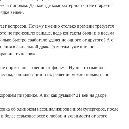
езги пополам. Да, кое-где компьютерность и не старается
рядке вещей.
тает вопросов. Почему именно столько времени требуется
 это не произошло раньше, ведь контакты были и в весьма
олько быстро сработало удаление одного от другого? А о
анения в финальной драке (заметим, уже вполне
рашивать неловко.
не портят впечатление от фильма. Ну не это главное.
чества, социализации и их решения можно подавать по-
хорошем пиарщике. А вы как думали? 21 век на дворе.
совка об одиноком несоциализированном супергерое, после
в более серьезное эссе о любви и уязвимости от этого