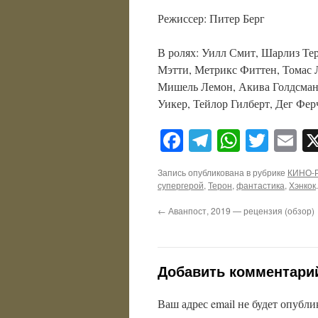
Режиссер: Питер Берг
В ролях: Уилл Смит, Шарлиз Те
Мэтти, Метрикс Фиттен, Томас 
Мишель Лемон, Акива Голдсман,
Уикер, Тейлор Гилберт, Дег Фер
Facebook
Telegram
WhatsA
Twitt
E
Запись опубликована в рубрике
КИНО-
супергерой
,
Терон
,
фантастика
,
Хэнкок
←
Аванпост, 2019 — рецензия (обзор)
Добавить комментари
Ваш адрес email не будет опубли