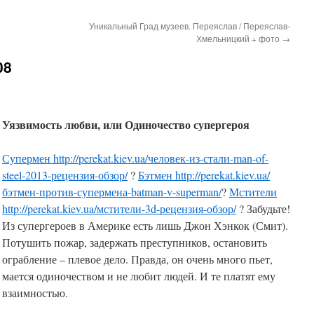
Уникальный Град музеев. Переяслав / Переяслав-
Хмельницкий + фото
→
08
Уязвимость любви, или Одиночество супергероя
Супермен
http://perekat.kiev.ua/человек-из-стали-man-of-
steel-2013-рецензия-обзор/
?
Бэтмен
http://perekat.kiev.ua/
бэтмен-против-супермена-batman-v-superman/
?
Мстители
http://perekat.kiev.ua/мстители-3d-рецензия-обзор/
? Забудьте!
Из супергероев в Америке есть лишь Джон Хэнкок (Смит).
Потушить пожар, задержать преступников, остановить
ограбление – плевое дело. Правда, он очень много пьет,
мается одиночеством и не любит людей. И те платят ему
взаимностью.