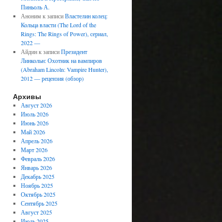
Пиньоль А.
Аноним
к записи
Властелин колец:
Кольца власти (The Lord of the
Rings: The Rings of Power), сериал,
2022 —
Айдин
к записи
Президент
Линкольн: Охотник на вампиров
(Abraham Lincoln: Vampire Hunter),
2012 — рецензия (обзор)
Архивы
Август 2026
Июль 2026
Июнь 2026
Май 2026
Апрель 2026
Март 2026
Февраль 2026
Январь 2026
Декабрь 2025
Ноябрь 2025
Октябрь 2025
Сентябрь 2025
Август 2025
Июль 2025