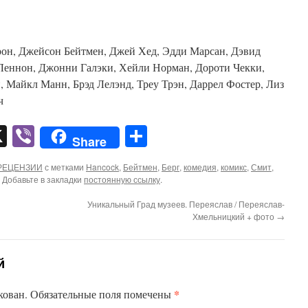
рон, Джейсон Бейтмен, Джей Хед, Эдди Марсан, Дэвид
Леннон, Джонни Галэки, Хейли Норман, Дороти Чекки,
 Майкл Манн, Брэд Лелэнд, Треу Трэн, Даррел Фостер, Лиз
ч
pp
er
mail
X
Viber
Отправить
Share
РЕЦЕНЗИИ
с метками
Hancock
,
Бейтмен
,
Берг
,
комедия
,
комикс
,
Смит
,
. Добавьте в закладки
постоянную ссылку
.
Уникальный Град музеев. Переяслав / Переяслав-
Хмельницкий + фото
→
й
*
кован.
Обязательные поля помечены