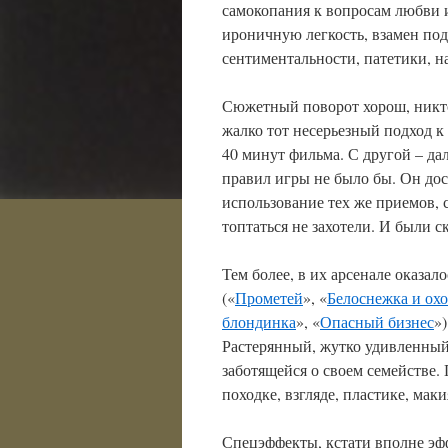
самокопания к вопросам любви и
ироничную легкость, взамен под
сентиментальности, патетики, 
Сюжетный поворот хорош, никто
жалко тот несерьезный подход к
40 минут фильма. С другой – да
правил игры не было бы. Он дос
использование тех же приемов, 
топтаться не захотели. И были с
Тем более, в их арсенале оказа
(«
Прометей
», «
Белоснежка и ох
блондинка
», «
Опасный бизнес
»
Растерянный, жутко удивленный 
заботящейся о своем семействе
походке, взгляде, пластике, мак
Спецэффекты, кстати вполне эф