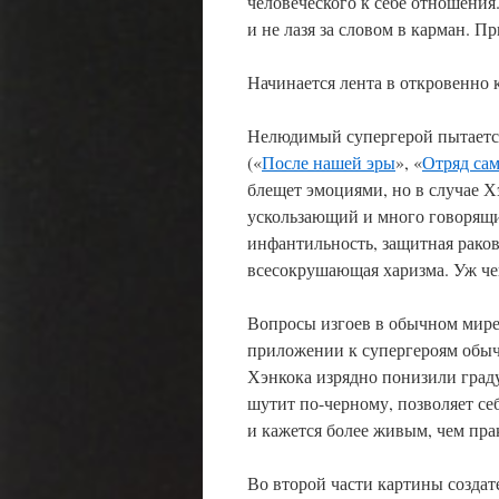
человеческого к себе отношения
и не лазя за словом в карман. П
Начинается лента в откровенно
Нелюдимый супергерой пытается
(«
После нашей эры
», «
Отряд са
блещет эмоциями, но в случае Хэ
ускользающий и много говорящи
инфантильность, защитная раков
всесокрушающая харизма. Уж чег
Вопросы изгоев в обычном мире 
приложении к супергероям обыч
Хэнкока изрядно понизили град
шутит по-черному, позволяет се
и кажется более живым, чем пр
Во второй части картины создат