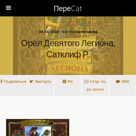
ПереCat
08.04.2024 • Нет Комментариев
Орёл Девятого Легиона,
Сатклиф Р.
Поделиться
Твитнуть
Pin
Отпр. по
SMS
эл. почте