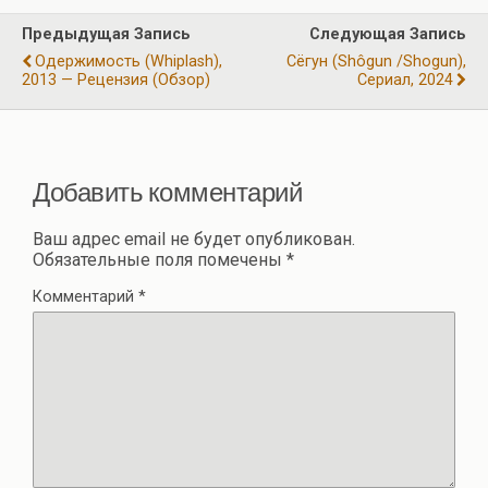
o
a
A
р
Предыдущая Запись
Следующая Запись
o
m
p
а
Одержимость (Whiplash),
Сёгун (Shôgun /Shogun),
k
p
2013 — Рецензия (обзор)
Сериал, 2024
в
и
ть
Добавить комментарий
Ваш адрес email не будет опубликован.
Обязательные поля помечены
*
Комментарий
*