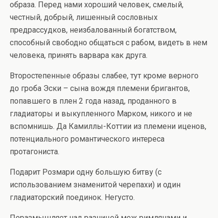
образа. Перед нами хороший человек, смелый,
честный, добрый, лишенный сословных
предрассудков, неизбалованный богатством,
способный свободно общаться с рабом, видеть в нем
человека, принять варвара как друга.
Второстепенные образы слабее, тут кроме верного
до гроба Эски – сына вождя племени бригантов,
попавшего в плен 2 года назад, проданного в
гладиаторы и выкупленного Марком, никого и не
вспомнишь. Да Камиллы-Коттии из племени иценов,
потенциального романтического интереса
протагониста.
Подарит Розмари одну большую битву (с
использованием знаменитой черепахи) и один
гладиаторский поединок. Негусто.
Поразмышляет над разницей меж римлянами и