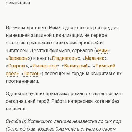
римлянина.
Времена древнего Рима, одного из опор и предтеч
нынешней западной цивилизации, не первое
столетие привлекают внимание зрителей и
читателей. Десятки фильмов, сериалов («
Рим
»,
«
Варвары
») и книг («
Гладиаторы
», «
Мальчик
»,
«
Спартак
», «
Император
», «
Велисарий
», «
Римский
орел»
, «
Легион
») посвящены гордым квиритам с их
противниками.
Одним из лучших «римских» романов считается наш
сегодняшний герой. Работа интересная, хотя не без
нюансов.
Судьба IX Испанского легиона неизвестна до сих пор
(Сатклиф (как позднее Симмонс в случае со своим