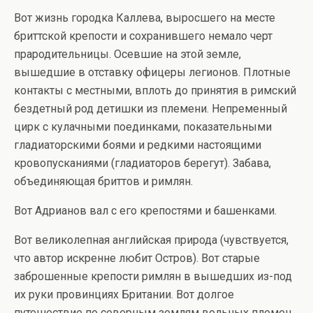
Вот жизнь городка Каллева, выросшего на месте
бриттской крепости и сохранившего немало черт
прародительницы. Осевшие на этой земле,
вышедшие в отставку офицеры легионов. Плотные
контакты с местными, вплоть до принятия в римский
бездетный род детишки из племени. Непременный
цирк с кулачными поединками, показательными
гладиаторскими боями и редкими настоящими
кровопусканиями (гладиаторов берегут). Забава,
объединяющая бриттов и римлян.
Вот Адрианов вал с его крепостями и башенками.
Вот великолепная английская природа (чувствуется,
что автор искренне любит Остров). Вот старые
заброшенные крепости римлян в вышедших из-под
их руки провинциях Британии. Вот долгое
путешествие по северным землям вольных племен.