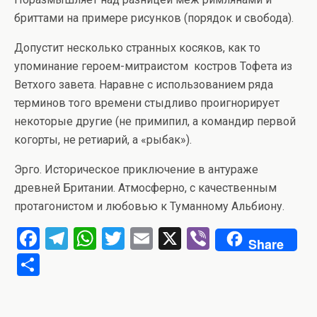
бриттами на примере рисунков (порядок и свобода).
Допустит несколько странных косяков, как то
упоминание героем-митраистом костров Тофета из
Ветхого завета. Наравне с использованием ряда
терминов того времени стыдливо проигнорирует
некоторые другие (не примипил, а командир первой
когорты, не ретиарий, а «рыбак»).
Эрго. Историческое приключение в антураже
древней Британии. Атмосферно, с качественным
протагонистом и любовью к Туманному Альбиону.
F
T
W
T
E
X
Vi
Share
a
el
h
wi
m
b
О
ce
e
at
tt
ail
er
т
b
gr
s
er
п