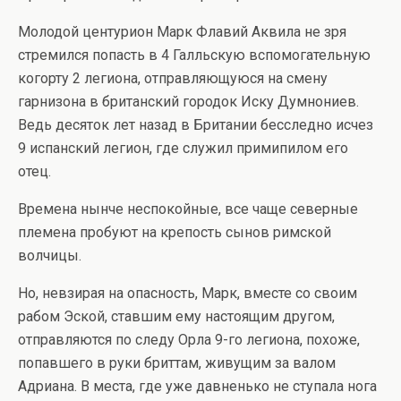
Молодой центурион Марк Флавий Аквила не зря
стремился попасть в 4 Галльскую вспомогательную
когорту 2 легиона, отправляющуюся на смену
гарнизона в британский городок Иску Думнониев.
Ведь десяток лет назад в Британии бесследно исчез
9 испанский легион, где служил примипилом его
отец.
Времена нынче неспокойные, все чаще северные
племена пробуют на крепость сынов римской
волчицы.
Но, невзирая на опасность, Марк, вместе со своим
рабом Эской, ставшим ему настоящим другом,
отправляются по следу Орла 9-го легиона, похоже,
попавшего в руки бриттам, живущим за валом
Адриана. В места, где уже давненько не ступала нога