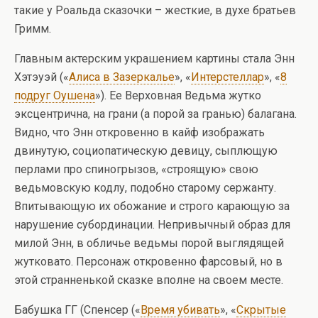
такие у Роальда сказочки – жесткие, в духе братьев
Гримм.
Главным актерским украшением картины стала Энн
Хэтэуэй («
Алиса в Зазеркалье
», «
Интерстеллар
», «
8
подруг Оушена
»). Ее Верховная Ведьма жутко
эксцентрична, на грани (а порой за гранью) балагана.
Видно, что Энн откровенно в кайф изображать
двинутую, социопатическую девицу, сыплющую
перлами про спиногрызов, «строящую» свою
ведьмовскую кодлу, подобно старому сержанту.
Впитывающую их обожание и строго карающую за
нарушение субординации. Непривычный образ для
милой Энн, в обличье ведьмы порой выглядящей
жутковато. Персонаж откровенно фарсовый, но в
этой странненькой сказке вполне на своем месте.
Бабушка ГГ (Спенсер («
Время убивать
», «
Скрытые