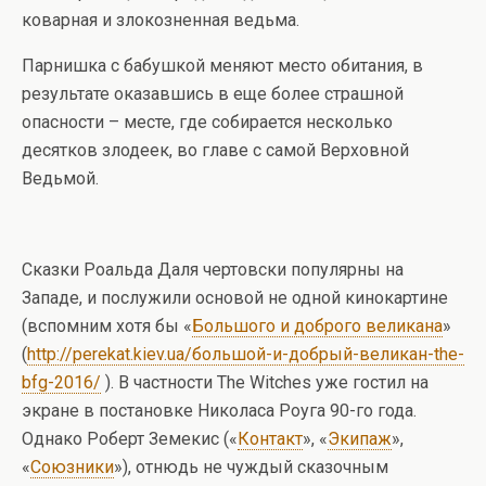
коварная и злокозненная ведьма.
Парнишка с бабушкой меняют место обитания, в
результате оказавшись в еще более страшной
опасности – месте, где собирается несколько
десятков злодеек, во главе с самой Верховной
Ведьмой.
Сказки Роальда Даля чертовски популярны на
Западе, и послужили основой не одной кинокартине
(вспомним хотя бы «
Большого и доброго великана
»
(
http://perekat.kiev.ua/большой-и-добрый-великан-the-
bfg-2016/
). В частности The Witches уже гостил на
экране в постановке Николаса Роуга 90-го года.
Однако Роберт Земекис («
Контакт
», «
Экипаж
»,
«
Союзники
»), отнюдь не чуждый сказочным