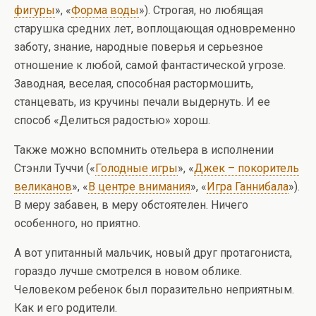
фигуры
», «
Форма воды
»). Строгая, но любящая
старушка средних лет, воплощающая одновременно
заботу, знание, народные поверья и серьезное
отношение к любой, самой фантастической угрозе.
Заводная, веселая, способная растормошить,
станцевать, из кручины печали выдернуть. И ее
способ «Делиться радостью» хорош.
Также можно вспомнить отельера в исполнении
Стэнли Туччи («
Голодные игры
», «
Джек – покоритель
великанов
», «
В центре внимания
», «
Игра Ганнибала
»).
В меру забавен, в меру обстоятелен. Ничего
особенного, но приятно.
А вот упитанный мальчик, новый друг протагониста,
гораздо лучше смотрелся в новом облике.
Человеком ребенок был поразительно неприятным.
Как и его родители.