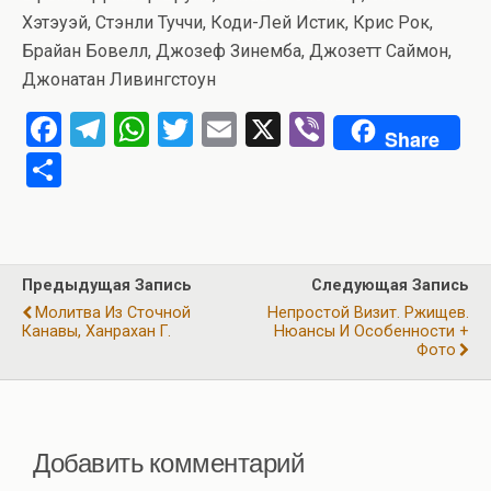
Хэтэуэй, Стэнли Туччи, Коди-Лей Истик, Крис Рок,
Брайан Бовелл, Джозеф Зинемба, Джозетт Саймон,
Джонатан Ливингстоун
F
T
W
T
E
X
Vi
Share
a
el
h
wi
m
b
О
ce
e
at
tt
ail
er
т
b
gr
s
er
п
o
a
A
р
Предыдущая Запись
Следующая Запись
o
m
p
а
Молитва Из Сточной
Непростой Визит. Ржищев.
k
p
Канавы, Ханрахан Г.
Нюансы И Особенности +
в
Фото
и
ть
Добавить комментарий