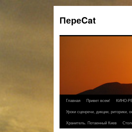
ПереCat
Главная
Привет всем!
КИНО-Р
Уроки сценречи, дикции, риторики, 
Хранитель. Потаенный Киев
Стол