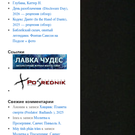
Глубина, Каттер Н.
День разоблачения (Disclosure Day),
2026 — рецензия (обзор)
Кодекс Данте (In the Hand of Dante),
2025 — рецензия (обзор)
Библейский силач, овитый
легендами. Фонтан Самсон на
Подоле + фото
Ссылки
Свежие комментарии
Аноним
к записи
Хищник: Планета
смерти (Predator: Badlands ), 2025
Imra
к записи
Молитва к
Прозерпине, Санчес Пиньоль А.
Máy tính phần trăm
к записи
Молитва к Прозерпине, Санчес