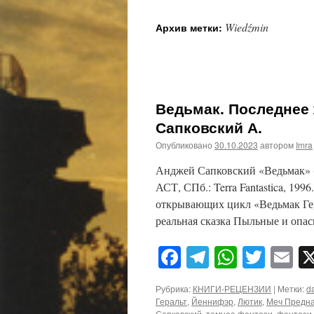
Wiedźmin
Архив метки:
Ведьмак. Последнее 
Сапковский А.
Опубликовано
30.10.2023
автором
Imra
Анджей Сапковский «Ведьмак» (
АСТ, СПб.: Terra Fantastica, 199
открывающих цикл «Ведьмак Гер
реальная сказка Пыльные и опа
Facebook
Telegram
WhatsA
Twitt
E
Рубрика:
КНИГИ-РЕЦЕНЗИИ
|
Метки:
da
Геральт
,
Йеннифэр
,
Лютик
,
Меч Предн
Сапковский
,
темное фентези
,
фентези