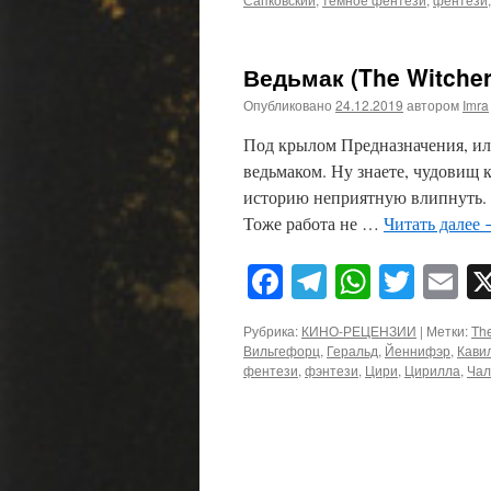
Ведьмак (The Witcher
Опубликовано
24.12.2019
автором
Imra
Под крылом Предназначения, ил
ведьмаком. Ну знаете, чудовищ к
историю неприятную влипнуть. 
Тоже работа не …
Читать далее
Facebook
Telegram
WhatsA
Twitt
E
Рубрика:
КИНО-РЕЦЕНЗИИ
|
Метки:
The
Вильгефорц
,
Геральд
,
Йеннифэр
,
Кави
фентези
,
фэнтези
,
Цири
,
Цирилла
,
Чал