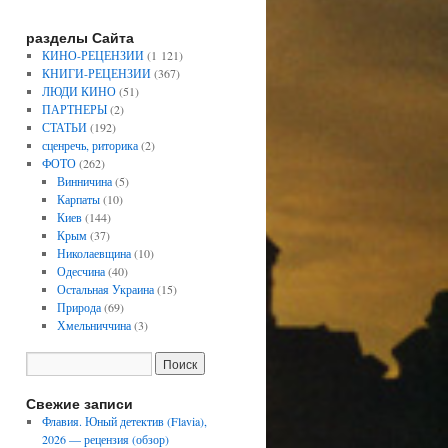
разделы Сайта
КИНО-РЕЦЕНЗИИ
(1 121)
КНИГИ-РЕЦЕНЗИИ
(367)
ЛЮДИ КИНО
(51)
ПАРТНЕРЫ
(2)
СТАТЬИ
(192)
сценречь, риторика
(2)
ФОТО
(262)
Винничина
(5)
Карпаты
(10)
Киев
(144)
Крым
(37)
Николаевщина
(10)
Одесчина
(40)
Остальная Украина
(15)
Природа
(69)
Хмельниччина
(3)
Свежие записи
Флавия. Юный детектив (Flavia),
2026 — рецензия (обзор)