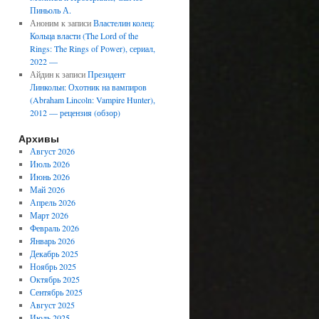
Пиньоль А.
Аноним
к записи
Властелин колец:
Кольца власти (The Lord of the
Rings: The Rings of Power), сериал,
2022 —
Айдин
к записи
Президент
Линкольн: Охотник на вампиров
(Abraham Lincoln: Vampire Hunter),
2012 — рецензия (обзор)
Архивы
Август 2026
Июль 2026
Июнь 2026
Май 2026
Апрель 2026
Март 2026
Февраль 2026
Январь 2026
Декабрь 2025
Ноябрь 2025
Октябрь 2025
Сентябрь 2025
Август 2025
Июль 2025