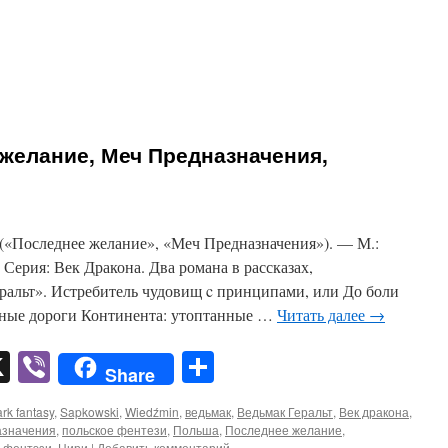
желание, Меч Предназначения,
«Последнее желание», «Меч Предназначения»). — М.:
6. Серия: Век Дракона. Два романа в рассказах,
альт». Истребитель чудовищ c принципами, или До боли
сные дороги Континента: утоптанные …
Читать далее
→
pp
er
mail
X
Viber
Отправить
Share
rk fantasy
,
Sapkowski
,
Wiedźmin
,
ведьмак
,
Ведьмак Геральт
,
Век дракона
,
азначения
,
польское фентези
,
Польша
,
Последнее желание
,
,
фентэзи
,
Цири
|
Добавить комментарий