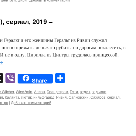
), сериал, 2019 –
и Геральт и его женщины Геральт из Ривии служил
 ногтю прижать, деньжат срубить, по дорогам поколесить, в
И не в одну. Цирилла из Цинтры трудилась принцессой.
→
pp
er
mail
X
Viber
Отправить
Share
 Witcher
,
Wiedźmin
,
Аллан
,
Брандстром
,
Бэти
,
ведун
,
ведьмак
,
лл
,
Калантэ
,
Лютик
,
нильфгаард
,
Ривия
,
Сапковский
,
Сахаров
,
сериал
,
отра
|
Добавить комментарий