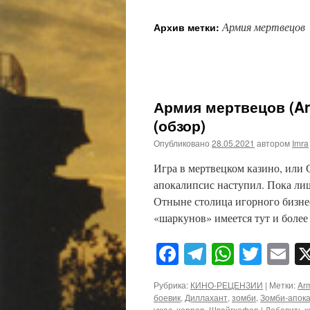
Армия мертвецов
Архив метки:
Армия мертвецов (Ar
(обзор)
Опубликовано
28.05.2021
автором
Imra
Игра в мертвецком казино, или 
апокалипсис наступил. Пока ли
Отныне столица игорного бизне
«шаркунов» имеется тут и боле
Facebook
Telegram
WhatsA
Twitt
E
Рубрика:
КИНО-РЕЦЕНЗИИ
|
Метки:
Arm
боевик
,
Диллахант
,
зомби
,
Зомби-апок
ужас
,
хоррор
,
Швайгхефер
|
Добавить 