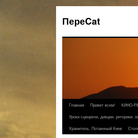
ПереCat
Главная
Привет всем!
КИНО-Р
Уроки сценречи, дикции, риторики, 
Хранитель. Потаенный Киев
Стол