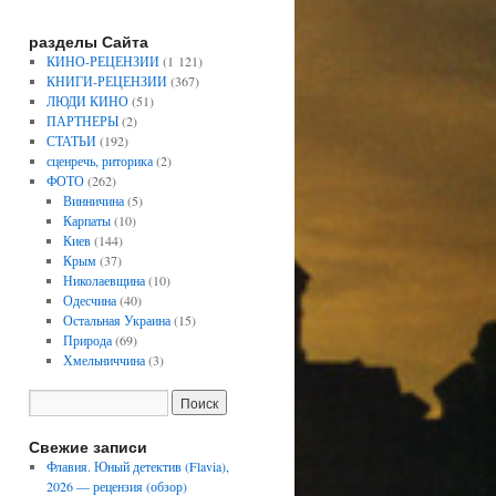
разделы Сайта
КИНО-РЕЦЕНЗИИ
(1 121)
КНИГИ-РЕЦЕНЗИИ
(367)
ЛЮДИ КИНО
(51)
ПАРТНЕРЫ
(2)
СТАТЬИ
(192)
сценречь, риторика
(2)
ФОТО
(262)
Винничина
(5)
Карпаты
(10)
Киев
(144)
Крым
(37)
Николаевщина
(10)
Одесчина
(40)
Остальная Украина
(15)
Природа
(69)
Хмельниччина
(3)
Свежие записи
Флавия. Юный детектив (Flavia),
2026 — рецензия (обзор)