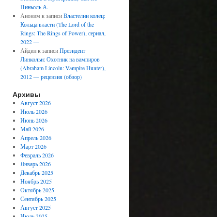
Пиньоль А.
Аноним
к записи
Властелин колец:
Кольца власти (The Lord of the
Rings: The Rings of Power), сериал,
2022 —
Айдин
к записи
Президент
Линкольн: Охотник на вампиров
(Abraham Lincoln: Vampire Hunter),
2012 — рецензия (обзор)
Архивы
Август 2026
Июль 2026
Июнь 2026
Май 2026
Апрель 2026
Март 2026
Февраль 2026
Январь 2026
Декабрь 2025
Ноябрь 2025
Октябрь 2025
Сентябрь 2025
Август 2025
Июль 2025