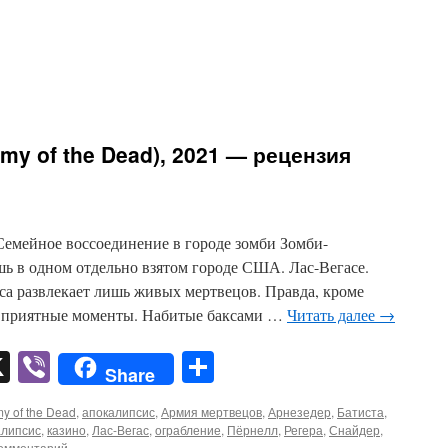
my of the Dead), 2021 — рецензия
Семейное воссоединение в городе зомби Зомби-
шь в одном отдельно взятом городе США. Лас-Вегасе.
са развлекает лишь живых мертвецов. Правда, кроме
е приятные моменты. Набитые баксами …
Читать далее
→
pp
er
mail
X
Viber
Отправить
Share
y of the Dead
,
апокалипсис
,
Армия мертвецов
,
Арнезедер
,
Батиста
,
алипсис
,
казино
,
Лас-Вегас
,
ограбление
,
Пёрнелл
,
Регера
,
Снайдер
,
комментарий