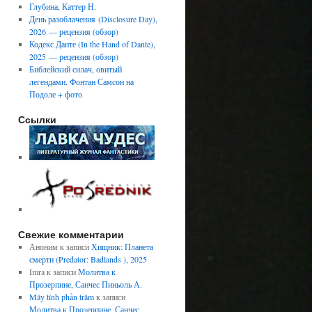
Глубина, Каттер Н.
День разоблачения (Disclosure Day),
2026 — рецензия (обзор)
Кодекс Данте (In the Hand of Dante),
2025 — рецензия (обзор)
Библейский силач, овитый
легендами. Фонтан Самсон на
Подоле + фото
Ссылки
Свежие комментарии
Аноним
к записи
Хищник: Планета
смерти (Predator: Badlands ), 2025
Imra
к записи
Молитва к
Прозерпине, Санчес Пиньоль А.
Máy tính phần trăm
к записи
Молитва к Прозерпине, Санчес