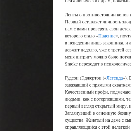
психологических драм, показыв
Ленты о противостоянии копов 
Первый оставляет личность злоде
нам с вами проверять свои дете
которого стало «
Падение
«, почт
в неведении лишь законника, и
держит недолго, уже с третей с
меня интригу можно было потян
Smoke переходит в психологичес
Гудсон (Эджертон («
Легенда
»).
завязавший с прямыми схваткам
Качественный профи, подмечаю
людьми, как с потерпевшими, т
первый взгляд открытый миру, 
Заглянувший в огненную бездну
существа. Женатый на даме с сы
справляющийся с этой нелегкой