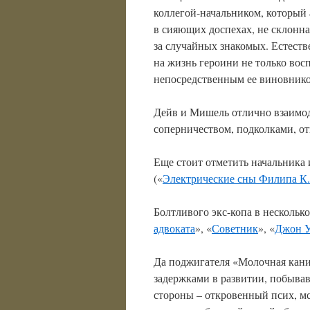
коллегой-начальником, который 
в сияющих доспехах, не склонна
за случайных знакомых. Естеств
на жизнь героини не только во
непосредственным ее виновнико
Дейв и Мишель отлично взаимод
соперничеством, подколками, от
Еще стоит отметить начальника
(«
Электрические сны Филипа К.
Болтливого экс-копа в нескольк
адвоката
», «
Советник
», «
Джон 
Да поджигателя «Молочная кани
задержками в развитии, побыва
стороны – откровенный псих, мс