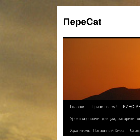
ПереCat
Главная
Привет всем!
КИНО-Р
Уроки сценречи, дикции, риторики, 
Хранитель. Потаенный Киев
Стол