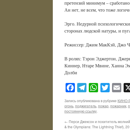
претензий минимум – сработано 
Ан нет, не всем, что тоже логич
Эрго. Недурной психологически
сторонах людской натуры, и пуг
Режиссер: Джим МакКэй, Джо Ч
В ролях: Тэрон Эджертон, Джер
Киннер, Нтаре Мвине, Ханна Эм
Долби
Facebook
Telegram
WhatsA
Twitt
E
Запись опубликована в рубрике
КИНО-
огонь
,
поджигатель
,
пожар
,
пожарник
,
постоянную ссылку
.
←
Перси Джексон и похититель молний 
& the Olympians: The Lightning Thief), 2