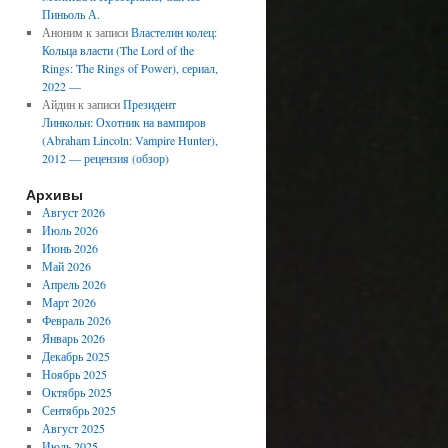
Пиньоль А.
Аноним
к записи
Властелин колец:
Кольца власти (The Lord of the
Rings: The Rings of Power), сериал,
2022 —
Айдин
к записи
Президент
Линкольн: Охотник на вампиров
(Abraham Lincoln: Vampire Hunter),
2012 — рецензия (обзор)
Архивы
Август 2026
Июль 2026
Июнь 2026
Май 2026
Апрель 2026
Март 2026
Февраль 2026
Январь 2026
Декабрь 2025
Ноябрь 2025
Октябрь 2025
Сентябрь 2025
Август 2025
Июль 2025