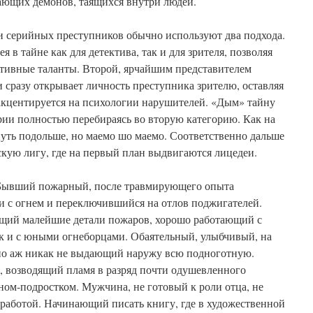
ающих демонов, таящихся внутри людей.
и серийных преступников обычно используют два подхода.
я в тайне как для детектива, так и для зрителя, позволяя
ктивные таланты. Второй, ярчайшим представителем
и сразу открывает личность преступника зрителю, оставляя
 акцентируется на психологии нарушителей. «Дым» тайну
ерии полностью перебираясь во вторую категорию. Как на
уть подольше, но маемо шо маемо. Соответственно дальше
кую лигу, где на первый план выдвигаются лицедеи.
 Бывший пожарный, после травмирующего опыта
и с огнем и переключившийся на отлов поджигателей.
щий малейшие детали пожаров, хорошо работающий с
ак и с юными огнеборцами. Обаятельный, улыбчивый, на
но аж никак не выдающий наружу всю подноготную.
, возводящий пламя в разряд почти одушевленного
ном-подростком. Мужчина, не готовый к роли отца, не
 работой. Начинающий писать книгу, где в художественной