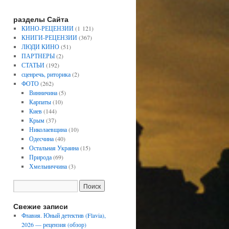
разделы Сайта
КИНО-РЕЦЕНЗИИ
(1 121)
КНИГИ-РЕЦЕНЗИИ
(367)
ЛЮДИ КИНО
(51)
ПАРТНЕРЫ
(2)
СТАТЬИ
(192)
сценречь, риторика
(2)
ФОТО
(262)
Винничина
(5)
Карпаты
(10)
Киев
(144)
Крым
(37)
Николаевщина
(10)
Одесчина
(40)
Остальная Украина
(15)
Природа
(69)
Хмельниччина
(3)
Свежие записи
Флавия. Юный детектив (Flavia),
2026 — рецензия (обзор)