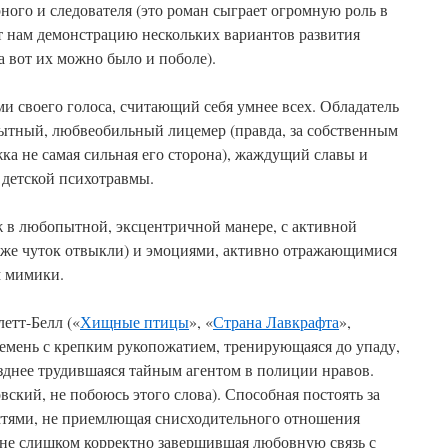
ного и следователя (это роман сыграет огромную роль в
т нам демонстрацию нескольких вариантов развития
 вот их можно было и поболе).
 своего голоса, считающий себя умнее всех. Обладатель
рытный, любвеобильный лицемер (правда, за собственным
жка не самая сильная его сторона), жаждущий славы и
 детской психотравмы.
ж в любопытной, эксцентричной манере, с активной
уже чуток отвыкли) и эмоциями, активно отражающимися
ем мимики.
етт-Белл («
Хищные птицы
», «
Страна Лавкрафта
»,
кремень с крепким рукопожатием, тренирующаяся до упаду,
зднее трудившаяся тайным агентом в полиции нравов.
ский, не побоюсь этого слова). Способная постоять за
остями, не приемлющая снисходительного отношения
не слишком корректно завершившая любовную связь с