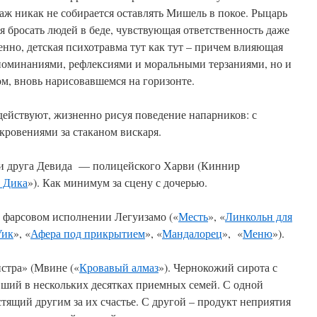
аж никак не собирается оставлять Мишель в покое. Рыцарь
я бросать людей в беде, чувствующая ответственность даже
енно, детская психотравма тут как тут – причем влияющая
споминаниями, рефлексиями и моральными терзаниями, но и
м, вновь нарисовавшемся на горизонте.
ействуют, жизненно рисуя поведение напарников: с
кровениями за стаканом вискаря.
 и друга Девида — полицейского Харви (Киннир
 Дика
»). Как минимум за сцену с дочерью.
о фарсовом исполнении Легуизамо («
Месть
», «
Линкольн для
Уик
», «
Афера под прикрытием
», «
Мандалорец
», «
Меню
»).
стра» (Мвине («
Кровавый алмаз
»). Чернокожий сирота с
вший в нескольких десятках приемных семей. С одной
тящий другим за их счастье. С другой – продукт неприятия