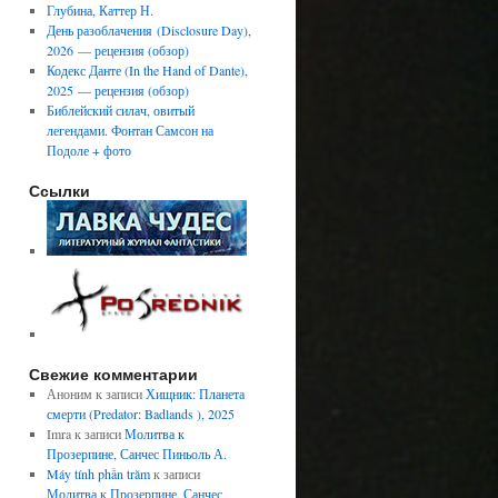
Глубина, Каттер Н.
День разоблачения (Disclosure Day),
2026 — рецензия (обзор)
Кодекс Данте (In the Hand of Dante),
2025 — рецензия (обзор)
Библейский силач, овитый
легендами. Фонтан Самсон на
Подоле + фото
Ссылки
Свежие комментарии
Аноним
к записи
Хищник: Планета
смерти (Predator: Badlands ), 2025
Imra
к записи
Молитва к
Прозерпине, Санчес Пиньоль А.
Máy tính phần trăm
к записи
Молитва к Прозерпине, Санчес