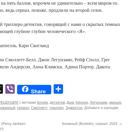
на пять баллов, впрочем не удивительно – всем миром-то.
но, ведь сериал, похоже, продлили на второй сезон.
й триллеро-детектив, говорящий с нами о скрытых темных
ающей глубине глубин человеческого «Я».
аппелль, Кари Скогланд
ни Смоллетт-Белл, Джон Легуизамо, Рейф Сполл, Грег
или Андерсон, Анна Кламски, Адина Портер, Дакота
pp
er
mail
X
Viber
Отправить
Share
РЕЦЕНЗИИ
с метками
Smoke
,
детектив
,
Дым
,
Киннер
,
Легуизамо
,
маньяк
,
пожарный
,
сериал
,
Смоллетт
,
триллер
,
Эджертон
. Добавьте в закладки
(Percy Jackson
Книжный (Bookish), сериал, 2025
→
010