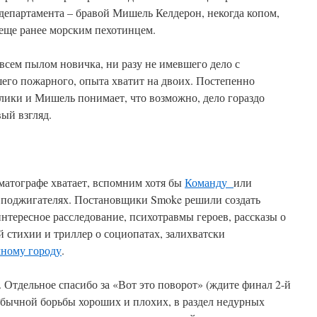
департамента – бравой Мишель Келдерон, некогда копом,
еще ранее морским пехотинцем.
всем пылом новичка, ни разу не имевшего дело с
его пожарного, опыта хватит на двоих. Постепенно
лики и Мишель понимает, что возможно, дело гораздо
вый взгляд.
ематографе хватает, вспомним хотя бы
Команду
или
 о поджигателях. Постановщики Smoke решили создать
интересное расследование, психотравмы героев, рассказы о
стихии и триллер о социопатах, залихватски
ному городу
.
. Отдельное спасибо за «Вот это поворот» (ждите финал 2-й
обычной борьбы хороших и плохих, в раздел недурных