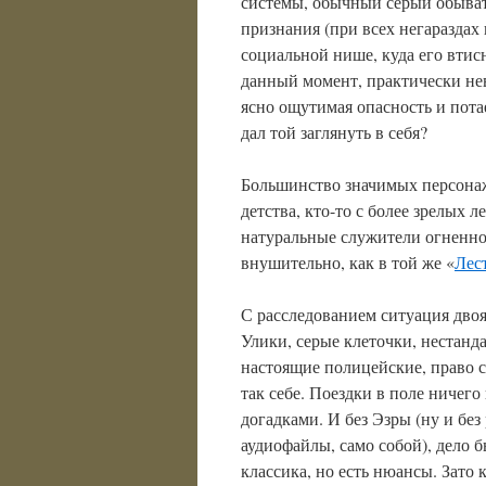
системы, обычный серый обыва
признания (при всех негараздах
социальной нише, куда его втисн
данный момент, практически нев
ясно ощутимая опасность и пота
дал той заглянуть в себя?
Большинство значимых персонаже
детства, кто-то с более зрелых 
натуральные служители огненной
внушительно, как в той же «
Лес
С расследованием ситуация двоя
Улики, серые клеточки, нестанд
настоящие полицейские, право с
так себе. Поездки в поле ничег
догадками. И без Эзры (ну и без
аудиофайлы, само собой), дело б
классика, но есть нюансы. Зато