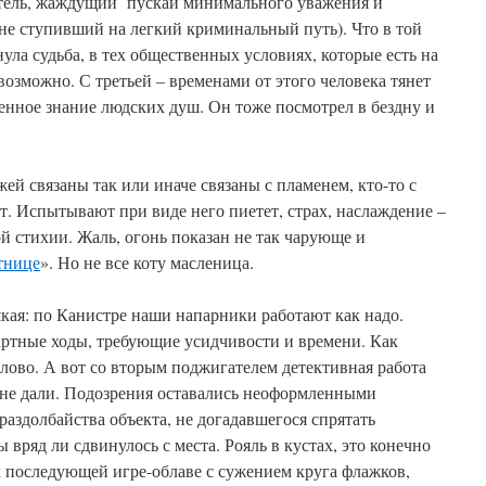
тель, жаждущий пускай минимального уважения и
 не ступивший на легкий криминальный путь). Что в той
ула судьба, в тех общественных условиях, которые есть на
озможно. С третьей – временами от этого человека тянет
енное знание людских душ. Он тоже посмотрел в бездну и
й связаны так или иначе связаны с пламенем, кто-то с
лет. Испытывают при виде него пиетет, страх, наслаждение –
 стихии. Жаль, огонь показан не так чарующе и
тнице
». Но не все коту масленица.
кая: по Канистре наши напарники работают как надо.
артные ходы, требующие усидчивости и времени. Как
лово. А вот со вторым поджигателем детективная работа
о не дали. Подозрения оставались неоформленными
 раздолбайства объекта, не догадавшегося спрятать
ы вряд ли сдвинулось с места. Рояль в кустах, это конечно
 к последующей игре-облаве с сужением круга флажков,