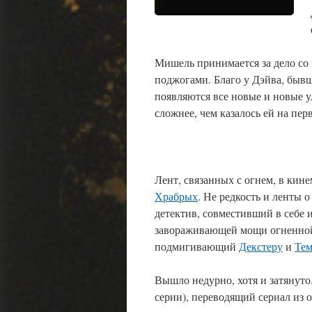
Мишель принимается за дело со 
поджогами. Благо у Дэйва, бывш
появляются все новые и новые у
сложнее, чем казалось ей на пер
Лент, связанных с огнем, в кин
Храбрых
. Не редкость и ленты
детектив, совместивший в себе 
завораживающей мощи огненной 
подмигивающий
Декстеру
и
Тем
Вышло недурно, хотя и затянуто
серии), переводящий сериал из 