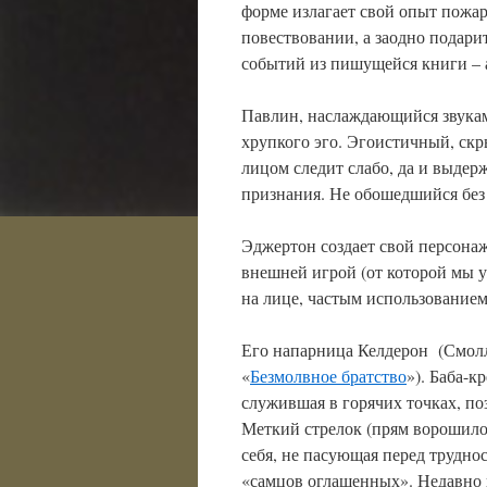
форме излагает свой опыт пожар
повествовании, а заодно подари
событий из пишущейся книги – а
Павлин, наслаждающийся звуками
хрупкого эго. Эгоистичный, ск
лицом следит слабо, да и выдер
признания. Не обошедшийся без
Эджертон создает свой персона
внешней игрой (от которой мы 
на лице, частым использовани
Его напарница Келдерон (Смолл
«
Безмолвное братство
»). Баба-
служившая в горячих точках, по
Меткий стрелок (прям ворошилов
себя, не пасующая перед трудн
«самцов оглашенных». Недавно 