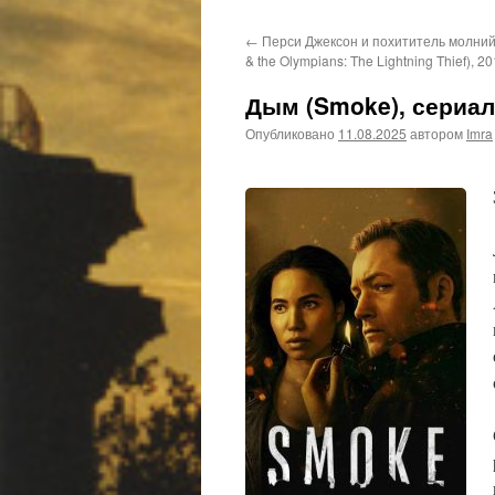
←
Перси Джексон и похититель молний 
& the Olympians: The Lightning Thief), 2
Дым (Smoke), сериал
Опубликовано
11.08.2025
автором
Imra