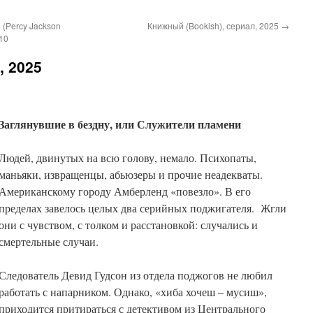
(Percy Jackson
Книжный (Bookish), сериал, 2025
→
010
, 2025
Заглянувшие в бездну, или Служители пламени
Людей, двинутых на всю голову, немало. Психопаты,
маньяки, извращенцы, абьюзеры и прочие неадекваты.
Американскому городу Амберленд «повезло». В его
пределах завелось целых два серийных поджигателя. Жгли
они с чувством, с толком и расстановкой: случались и
смертельные случаи.
Следователь Девид Гудсон из отдела поджогов не любил
работать с напарником. Однако, «хиба хочеш – мусиш»,
приходится притираться с детективом из Центрального