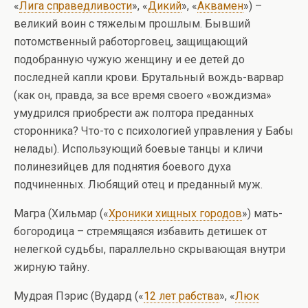
«
Лига справедливости
», «
Дикий
», «
Аквамен
») –
великий воин с тяжелым прошлым. Бывший
потомственный работорговец, защищающий
подобранную чужую женщину и ее детей до
последней капли крови. Брутальный вождь-варвар
(как он, правда, за все время своего «вождизма»
умудрился приобрести аж полтора преданных
сторонника? Что-то с психологией управления у Бабы
нелады). Использующий боевые танцы и кличи
полинезийцев для поднятия боевого духа
подчиненных. Любящий отец и преданный муж.
Магра (Хильмар («
Хроники хищных городов
») мать-
богородица – стремящаяся избавить детишек от
нелегкой судьбы, параллельно скрывающая внутри
жирную тайну.
Мудрая Пэрис (Вудард («
12 лет рабства
», «
Люк