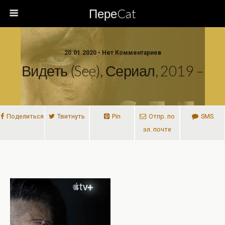
ПереCat
20.01.2020 • Нет Комментариев
Видеть (See), Сериал, 2019 –
Поделиться
Твитнуть
Pin
Отпр. по
SMS
эл. почте