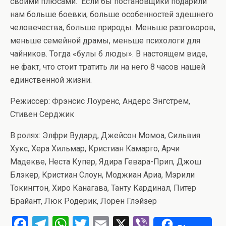
своими плюсами. Если бы постановщики подарили
нам больше боевки, больше особенностей здешнего
человечества, больше природы. Меньше разговоров,
меньше семейной драмы, меньше психологи для
чайников. Тогда «булы б люды». В настоящем виде,
не факт, что стоит тратить ли на него 8 часов нашей
единственной жизни.
Режиссер: Фрэнсис Лоуренс, Андерс Энгстрем,
Стивен Серджик
В ролях: Элфри Вудард, Джейсон Момоа, Сильвия
Хукс, Хера Хильмар, Кристиан Камарго, Арчи
Мадекве, Неста Купер, Ядира Гевара-Прип, Джош
Блэкер, Кристиан Слоун, Моджиан Ариа, Мэрили
Токингтон, Хиро Канагава, Танту Кардинал, Питер
Брайант, Люк Родерик, Лорен Глэйзер
F
T
W
T
E
X
Vi