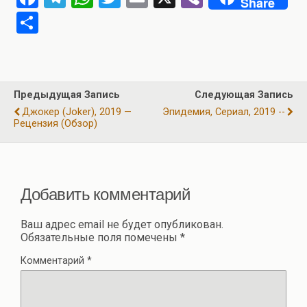
Share
a
el
h
wi
m
b
О
ce
e
at
tt
ail
er
т
b
gr
s
er
п
o
a
A
р
Предыдущая Запись
Следующая Запись
o
m
p
а
Джокер (Joker), 2019 —
Эпидемия, Сериал, 2019 --
k
p
Рецензия (обзор)
в
и
ть
Добавить комментарий
Ваш адрес email не будет опубликован.
Обязательные поля помечены
*
Комментарий
*