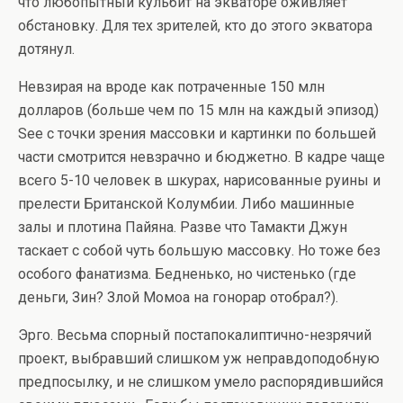
что любопытный кульбит на экваторе оживляет
обстановку. Для тех зрителей, кто до этого экватора
дотянул.
Невзирая на вроде как потраченные 150 млн
долларов (больше чем по 15 млн на каждый эпизод)
See с точки зрения массовки и картинки по большей
части смотрится невзрачно и бюджетно. В кадре чаще
всего 5-10 человек в шкурах, нарисованные руины и
прелести Британской Колумбии. Либо машинные
залы и плотина Пайяна. Разве что Тамакти Джун
таскает с собой чуть большую массовку. Но тоже без
особого фанатизма. Бедненько, но чистенько (где
деньги, Зин? Злой Момоа на гонорар отобрал?).
Эрго. Весьма спорный постапокалиптично-незрячий
проект, выбравший слишком уж неправдоподобную
предпосылку, и не слишком умело распорядившийся