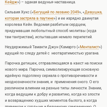
Кейдж
») – эдакая ведунья-наставница.
Сильвия Хукс («
Бегущий по лезвию 2049
», «
Девушка,
которая застряла в паутине
») и ее изрядно двинутая
королева Кейн. Ведомая разбитым сердцем,
придумавшая любопытный способ молитвы (куда
там тантристам), испытавшая немало перипетий.
Неудержимый Тамакти Джун (Камарго («
Менталист
»)
идущий по следу детей с неотвратимостью урагана.
Парочка детишек, отправляющаяся в квест на поиски
нового мира. Парочка, символизирующая основную
идейную подоплеку сериала о противоречивости и
неоднозначности знания, и применения оного. О его
различном влиянии на разные типы личности. Знании,
когда ведущим к добру и развитию, когда ко злости
и возвращению худших моментов былого, а когда
прямиком к гордыне и безумному самомнению. О