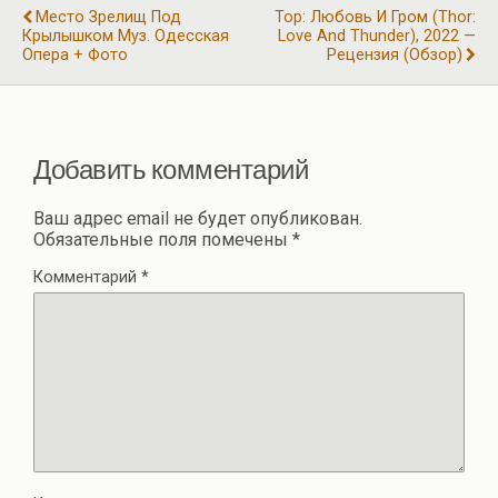
o
m
p
а
Место Зрелищ Под
Тор: Любовь И Гром (Thor:
k
p
Крылышком Муз. Одесская
Love And Thunder), 2022 —
в
Опера + Фото
Рецензия (обзор)
и
ть
Добавить комментарий
Ваш адрес email не будет опубликован.
Обязательные поля помечены
*
Комментарий
*