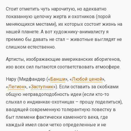
Стоит отметить чуть нарочитую, но адекватно
показанную цепочку жертв и охотников (порой
меняющихся местами), их которых состоит жизнь на
нашей планете. А вот художнику-анималисту я
премию бы давать не стал – животные выглядят не
слишком естественно.
Артисты, изображающие американских аборигенов,
изо всех сил пытаются соответствовать атмосфере.
Нару (Мидфандер («
Банши
», «
Любой ценой
»,
«
Легион
», «
Заступник
»). Если оставить за скобками
общую неправдоподобность идеи (если кто-то
слыхал о индианках-охотницах – прошу поделиться),
вводящей современную толерантную повестку в
быт племени фактически каменного века, где
каждый имел свои четко определенные и не