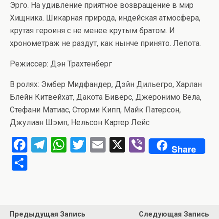
Эрго. На удивление приятное возвращение в мир
Хищника. Шикарная природа, индейская атмосфера,
крутая героиня с не менее крутым братом. И
хронометраж не раздут, как нынче принято. Лепота.
Режиссер: Дэн Трахтенберг
В ролях: Эмбер Мидфандер, Дэйн Дильегро, Харлан
Блейн Китвейхат, Дакота Биверс, Джеронимо Вела,
Стефани Матиас, Сторми Кипп, Майк Патерсон,
Джулиан Шэмп, Нельсон Картер Лейс
F
T
W
T
E
X
Vi
Share
a
el
h
wi
m
b
О
ce
e
at
tt
ail
er
т
b
gr
s
er
п
o
a
A
р
Предыдущая Запись
Следующая Запись