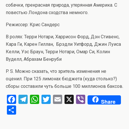
собачки, прекрасная природа, утерянная Америка. С
повестью Лондона сходства немного.
Режиссер: Крис Сандерс
В ролях: Терри Нотари, Харрисон Форд, Дэн Стивенс,
Кара Ги, Карен Гиллан, Брэдли Уитфорд, Джин Луиса
Келли, Уэс Браун, Терри Нотари, Омар Си, Колин
Вуделл, Абрахам Бенруби
P. S. Можно сказать, что зритель изменения не
оценил. При 125 лимонах бюджета (куда столько?)
сборы составили чуть больше 100 миллионов баксов.
F
T
W
T
E
X
Vi
Share
a
el
h
wi
m
b
О
ce
e
at
tt
ail
er
т
b
gr
s
er
п