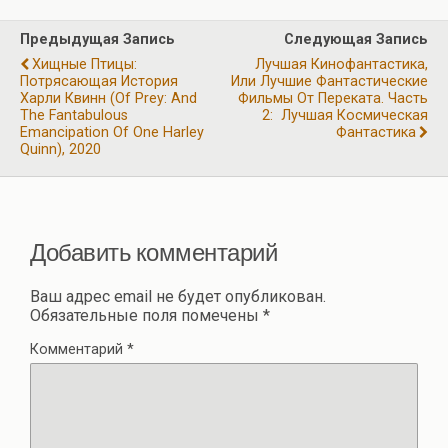
o
a
A
р
Предыдущая Запись
Следующая Запись
o
m
p
а
Хищные Птицы:
Лучшая Кинофантастика,
k
p
Потрясающая История
Или Лучшие Фантастические
в
Харли Квинн (of Prey: And
Фильмы От Переката. Часть
The Fantabulous
и
2: Лучшая Космическая
Emancipation Of One Harley
Фантастика
ть
Quinn), 2020
Добавить комментарий
Ваш адрес email не будет опубликован.
Обязательные поля помечены
*
Комментарий
*