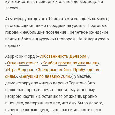
куча животин, от северных оленей до медведей и
лосося.
Атмосферу людского 19 века, хотя ее здесь немного,
постановщики также передали на уровне. Портовые
города и небольшие поселения. Трепетное ожидание
почты и бритье двуручным топором. Не говоря уже о
нарядах.
Харрисон Форд («
Собственность Дьявола
»,
«
Огненная стена
», «
Ковбои против пришельцев
»,
«
Игра Эндера
», «
Звёздные войны: Пробуждение
силы
», «
Бегущий по лезвию 2049
») уместен,
демонстрируя пожилую версию Торнтона (что
несколько противоречит основному детскому
настрою картины). Уставшего от жизни, крепко
пьющего, растерявшего все, что ему было дорого,
ничего не желающего, лишь пассивно коптящего