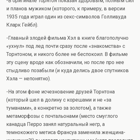
-В оригинале Торнтон показан здоровым, полным сил
и планов мужиком (которого, к примеру, в версии
1935 года играл один из секс-символов Голливуда
Кларк Гейбл).
-Главный злодей фильма Хэл в книге благополучно
«ухнул» под лед почти сразу после «знакомства» с
Торнтоном, и никого более не беспокоил. В фильме
эту сцену вроде как обозначили, но после про нее
стыдливо позабыли (и куда делись двое спутников
Хэла — непонятно).
-На этом фоне исчезновение друзей Торнтона
(который шел в долину с корешами и не «за
туманами», а конкретно за золотом), а также
метаморфозы с почтальонами (место смуглого
канадца Перро занял натуральный негр, а
темнокожего метиса Франсуа заменила женщина-