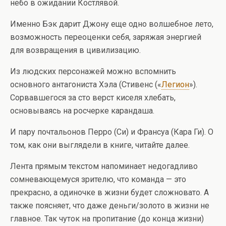
небо в ожидании Костлявой.
Именно Бэк дарит Джону еще одно волшебное лето,
возможность переоценки себя, заряжая энергией
для возвращения в цивилизацию.
Из людских персонажей можно вспомнить
основного антагониста Хэла (Стивенс («
Легион
»).
Сорвавшегося за сто верст киселя хлебать,
основываясь на росчерке карандаша.
И пару почтальонов Перро (Си) и Франсуа (Кара Ги). О
том, как они выглядели в книге, читайте далее.
Лента прямым текстом напоминает недогадливо
сомневающемуся зрителю, что команда — это
прекрасно, а одиночке в жизни будет сложновато. А
также поясняет, что даже деньги/золото в жизни не
главное. Так чуток на пропитание (до конца жизни)