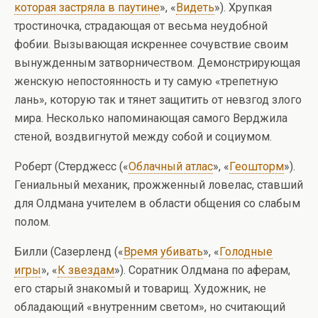
которая застряла в паутине
», «
Видеть
»). Хрупкая
тростиночка, страдающая от весьма неудобной
фобии. Вызывающая искреннее сочувствие своим
вынужденным затворничеством. Демонстрирующая
женскую непостоянность и ту самую «трепетную
лань», которую так и тянет защитить от невзгод злого
мира. Несколько напоминающая самого Верджила
стеной, воздвигнутой между собой и социумом.
Роберт (Стерджесс («
Облачный атлас
», «
Геошторм
»).
Гениальный механик, прожженный ловелас, ставший
для Олдмана учителем в области общения со слабым
полом.
Билли (Сазерленд («
Время убивать
», «
Голодные
игры
», «
К звездам
»). Соратник Олдмана по аферам,
его старый знакомый и товарищ. Художник, не
обладающий «внутренним светом», но считающий