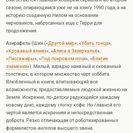
сезоне, опирающимся уже не на книгу 1990 года, а на
историю созданную Нилом на основании
черновиков, набросанных еще с Терри для
продолжения.
Азирафель (Шин («
Другой мир
», «
Убить гонца
»,
«
Кровавый алмаз
», «
Алиса в Зазеркалье
»,
«
Пассажиры
», «
Под покровом ночи
», «
Благие
знамения
»). Милый, изрядно наивный и скованный
толстячок, в котором множество черт хоббита.
Влюбленный в книги, впитывающий все
возможности, предоставляемые людской жизнью на
Земле. Искренне, по-детски радующийся каждому
новому дню, каждому глотку кофе. Но главной его
чертой является искренняя и непосредственная
доброта. Резко отличающая от роботизированных
формалистов-ангелов высшего звена.