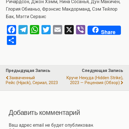
Ричардсон, Джон Хэмм, Нина Сосанья, Дун Макичен,
Глория Обианьо, Фрэнсис Макдорманд, Сэм Тейлор
Бак, Мэгги Сервис
F
T
W
T
E
X
Vi
Share
a
el
h
wi
m
b
О
ce
e
at
tt
ail
er
т
b
gr
s
er
п
o
a
A
р
Предыдущая Запись
Следующая Запись
o
m
p
а
Захваченный
Круче Некуда (Hidden Strike),
k
p
Рейс (Hijack), Сериал, 2023
2023 — Рецензия (обзор)
в
и
ть
Добавить комментарий
Ваш адрес email не будет опубликован.