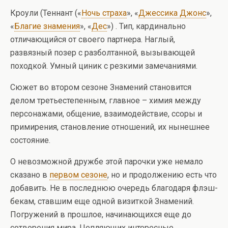
Кроули (Теннант («
Ночь страха
», «
Джессика Джонс
»,
«
Благие знамения
», «
Дес
») . Тип, кардинально
отличающийся от своего партнера. Наглый,
развязный позер с разболтанной, вызывающей
походкой. Умный циник с резкими замечаниями.
Сюжет во втором сезоне Знамений становится
делом третьестепенным, главное – химия между
персонажами, общение, взаимодействие, ссоры и
примирения, становление отношений, их нынешнее
состояние.
О невозможной дружбе этой парочки уже немало
сказано в
первом сезоне
, но и продолжению есть что
добавить. Не в последнюю очередь благодаря флэш-
бекам, ставшим еще одной визиткой Знамений.
Погружений в прошлое, начинающихся еще до
сотворения мира. Цепляющих интересные