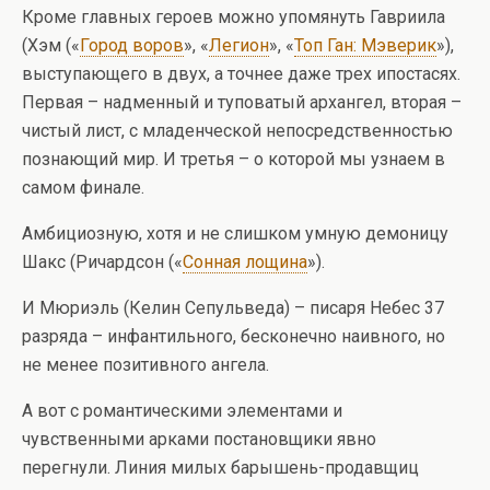
Кроме главных героев можно упомянуть Гавриила
(Хэм («
Город воров
», «
Легион
», «
Топ Ган: Мэверик
»),
выступающего в двух, а точнее даже трех ипостасях.
Первая – надменный и туповатый архангел, вторая –
чистый лист, с младенческой непосредственностью
познающий мир. И третья – о которой мы узнаем в
самом финале.
Амбициозную, хотя и не слишком умную демоницу
Шакс (Ричардсон («
Сонная лощина
»).
И Мюриэль (Келин Сепульведа) – писаря Небес 37
разряда – инфантильного, бесконечно наивного, но
не менее позитивного ангела.
А вот с романтическими элементами и
чувственными арками постановщики явно
перегнули. Линия милых барышень-продавщиц