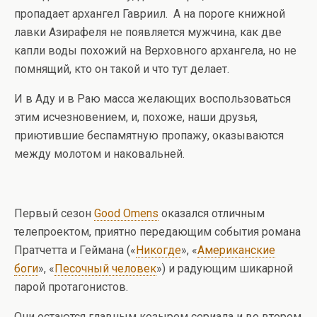
пропадает архангел Гавриил. А на пороге книжной
лавки Азирафеля не появляется мужчина, как две
капли воды похожий на Верховного архангела, но не
помнящий, кто он такой и что тут делает.
И в Аду и в Раю масса желающих воспользоваться
этим исчезновением, и, похоже, наши друзья,
приютившие беспамятную пропажу, оказываются
между молотом и наковальней.
Первый сезон
Good Omens
оказался отличным
телепроектом, приятно передающим события романа
Пратчетта и Геймана («
Никогде
», «
Американские
боги
», «
Песочный человек
») и радующим шикарной
парой протагонистов.
Они остаются главным козырем сериала и во втором