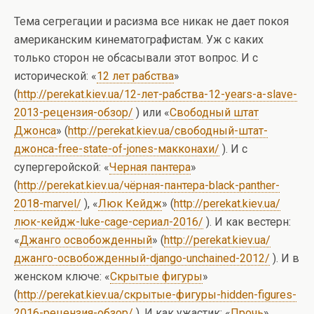
Тема сегрегации и расизма все никак не дает покоя
американским кинематографистам. Уж с каких
только сторон не обсасывали этот вопрос. И с
исторической: «
12 лет рабства
»
(
http://perekat.kiev.ua/12-лет-рабства-12-years-a-slave-
2013-рецензия-обзор/
) или «
Свободный штат
Джонса
» (
http://perekat.kiev.ua/свободный-штат-
джонса-free-state-of-jones-макконахи/
). И с
супергеройской: «
Черная пантера
»
(
http://perekat.kiev.ua/чёрная-пантера-black-panther-
2018-marvel/
), «
Люк Кейдж
» (
http://perekat.kiev.ua/
люк-кейдж-luke-cage-сериал-2016/
). И как вестерн:
«
Джанго освобожденный
» (
http://perekat.kiev.ua/
джанго-освобожденный-django-unchained-2012/
). И в
женском ключе: «
Скрытые фигуры
»
(
http://perekat.kiev.ua/скрытые-фигуры-hidden-figures-
2016-рецензия-обзор/
). И как ужастик: «
Прочь
»