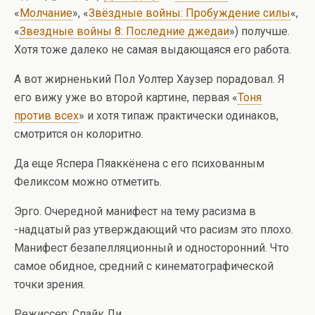
«
Молчание
», «
Звёздные войны: Пробуждение силы
«,
«
Звездные войны 8: Последние джедаи
») получше.
Хотя тоже далеко не самая выдающаяся его работа.
А вот жирненький Пол Уолтер Хаузер порадовал. Я
его вижу уже во второй картине, первая «
Тоня
против всех
» и хотя типаж практически одинаков,
смотрится он колоритно.
Да еще Яспера Пяаккёнена с его психованным
Феликсом можно отметить.
Эрго. Очередной манифест на тему расизма в
-надцатый раз утверждающий что расизм это плохо.
Манифест безапелляционный и односторонний. Что
самое обидное, средний с кинематографической
точки зрения.
Режиссер: Спайк Ли