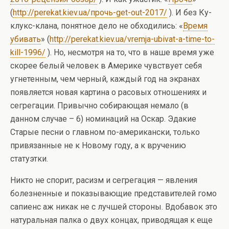
(
http://perekat.kiev.ua/прочь-get-out-2017/
). И без Ку-
клукс-клана, понятное дело не обходились: «
Время
убивать
» (
http://perekat.kiev.ua/vremja-ubivat-a-time-to-
kill-1996/
). Но, несмотря на то, что в наше время уже
скорее белый человек в Америке чувствует себя
угнетенным, чем черный, каждый год на экранах
появляется новая картина о расовых отношениях и
сегрегации. Привычно собирающая немало (в
данном случае – 6) номинаций на Оскар. Эдакие
Старые песни о главном по-американски, только
привязанные не к Новому году, а к вручению
статуэтки.
Никто не спорит, расизм и сегрегация — явления
болезненные и показывающие представителей гомо
сапиенс аж никак не с лучшей стороны. Вдобавок это
натуральная палка о двух концах, приводящая к еще