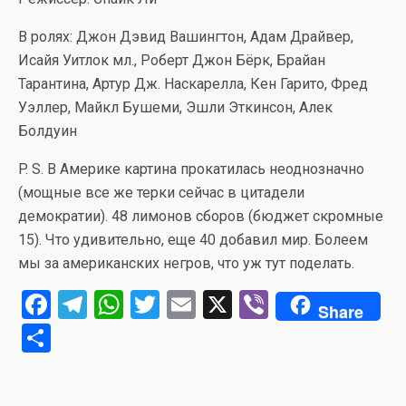
В ролях: Джон Дэвид Вашингтон, Адам Драйвер,
Исайя Уитлок мл., Роберт Джон Бёрк, Брайан
Тарантина, Артур Дж. Наскарелла, Кен Гарито, Фред
Уэллер, Майкл Бушеми, Эшли Эткинсон, Алек
Болдуин
P. S. В Америке картина прокатилась неоднозначно
(мощные все же терки сейчас в цитадели
демократии). 48 лимонов сборов (бюджет скромные
15). Что удивительно, еще 40 добавил мир. Болеем
мы за американских негров, что уж тут поделать.
F
T
W
T
E
X
Vi
Share
a
el
h
wi
m
b
О
ce
e
at
tt
ail
er
т
b
gr
s
er
п