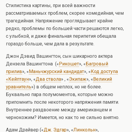
Стилистика картины, при всей важности
рассматриваемых проблем, скорее комедийная, чем
трагедийная. Напряжение проглядывает крайне
редко, проблемы по большей части решаются легко,
с улыбкой, и даже финальная перипетия обещала
гораздо больше, чем дала в результате.
Джон Дэвид Вашингтон, сын шикарного актера
Дензела Вашингтона («
Рикошет
», «
Багровый
прилив
», «
Маньчжурский кандидат
», «
Код доступа
«Кейптаун
», «
Два ствола
» , «
Экипаж
», «
Великий
уравнитель
») в общем неплох, но не более.
Буквально пара полумоментов, которые можно
припомнить после некоторого напряжения памяти.
Внутреннее раздвоение между американцем и
чернокожим? Имеется, но как то не сильно внятно.
Адам Драйвер («
Дж. Эдгар
», «
Линкольн
»,