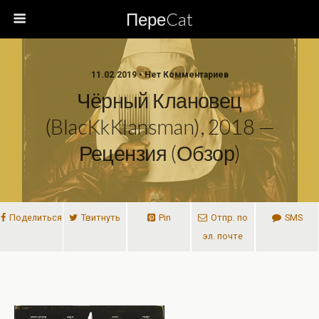
ПереCat
11.02.2019 • Нет Комментариев
Чёрный Клановец
(BlacKkKlansman), 2018 —
Рецензия (обзор)
Поделиться
Твитнуть
Pin
Отпр. по
SMS
эл. почте