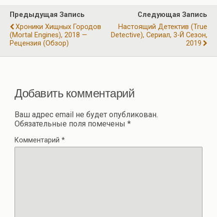
o
a
A
р
Предыдущая Запись
Следующая Запись
o
m
p
а
Хроники Хищных Городов
Настоящий Детектив (True
k
p
(Mortal Engines), 2018 —
Detective), Сериал, 3-Й Сезон,
в
Рецензия (обзор)
2019
и
ть
Добавить комментарий
Ваш адрес email не будет опубликован.
Обязательные поля помечены
*
Комментарий
*