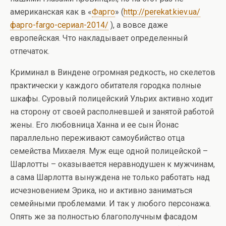
американская как в «
Фарго
» (
http://perekat.kiev.ua/
фарго-fargo-сериал-2014/
), а вовсе даже
европейская. Что накладывает определенный
отпечаток.
Криминал в Виндене огромная редкость, но скелетов
практически у каждого обитателя городка полные
шкафы. Суровый полицейский Ульрих активно ходит
на сторону от своей располневшей и занятой работой
жены. Его любовница Ханна и ее сын Йонас
параллельно переживают самоубийство отца
семейства Михаеля. Муж еще одной полицейской –
Шарлотты – оказывается неравнодушен к мужчинам,
а сама Шарлотта вынуждена не только работать над
исчезновением Эрика, но и активно заниматься
семейными проблемами. И так у любого персонажа.
Опять же за полностью благополучным фасадом