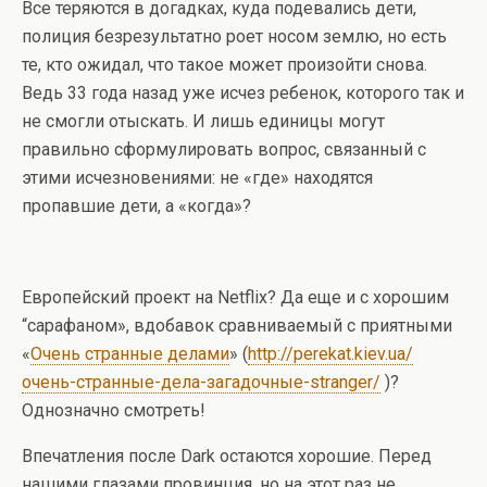
Все теряются в догадках, куда подевались дети,
полиция безрезультатно роет носом землю, но есть
те, кто ожидал, что такое может произойти снова.
Ведь 33 года назад уже исчез ребенок, которого так и
не смогли отыскать. И лишь единицы могут
правильно сформулировать вопрос, связанный с
этими исчезновениями: не «где» находятся
пропавшие дети, а «когда»?
Европейский проект на Netflix? Да еще и с хорошим
“сарафаном», вдобавок сравниваемый с приятными
«
Очень странные делами
» (
http://perekat.kiev.ua/
очень-странные-дела-загадочные-stranger/
)?
Однозначно смотреть!
Впечатления после Dark остаются хорошие. Перед
нашими глазами провинция, но на этот раз не