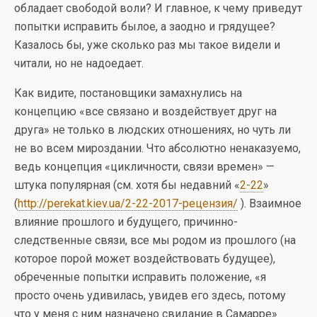
обладает свободой воли? И главное, к чему приведут
попытки исправить былое, а заодно и грядущее?
Казалось бы, уже сколько раз мы такое видели и
читали, но не надоедает.
Как видите, постановщики замахнулись на
концепцию «все связано и воздействует друг на
друга» не только в людских отношениях, но чуть ли
не во всем мироздании. Что абсолютно ненаказуемо,
ведь концепция «цикличности, связи времен» —
штука популярная (см. хотя бы недавний «
2-22
»
(
http://perekat.kiev.ua/2-22-2017-рецензия/
). Взаимное
влияние прошлого и будущего, причинно-
следственные связи, все мы родом из прошлого (на
которое порой может воздействовать будущее),
обреченные попытки исправить положение, «я
просто очень удивилась, увидев его здесь, потому
что у меня с ним назначено свидание в Самарре».