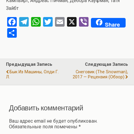
Кампвирт, Андреас Пичман, Дебора Кауфман, Татя
Зайбт
F
T
W
T
E
X
Vi
Share
a
el
h
wi
m
b
О
ce
e
at
tt
ail
er
т
b
gr
s
er
п
o
a
A
р
Предыдущая Запись
Следующая Запись
o
m
p
а
Бык Из Машины, Олди Г.
Снеговик (The Snowman),
k
p
Л.
2017 — Рецензия (обзор)
в
и
ть
Добавить комментарий
Ваш адрес email не будет опубликован.
Обязательные поля помечены
*