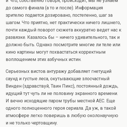
и что, собственно говоря, происходит, мы не узнаем
до самого финала (а то и после). Информация
зрителю подается дозировано, постепенно, шаг за
шагом. Что приятно, нет практически ничего лишнего,
почти каждый поворот сюжета аккуратно ведет нас к
развязке. Казалось бы – ничего удивительного, так и
должно быть. Однако посмотрите многие ли теле или
кино картины могут похвастаться корректным
воплощением этих азбучных истин.
Серьезных вистов антуражу добавляет гнетущий
саунд и густые леса, окутывающие злосчастный
Винден (здравствуй, Твин Пикс), постоянный дождь,
идущий тут чуть ли не половину экранного времени.
И вечно исходящие паром трубы местной АЕС. Еще
одного полноценного героя сериала. Да уж, в такой
атмосфере легко поверишь в любую околонаучную
и не только чертовщину.