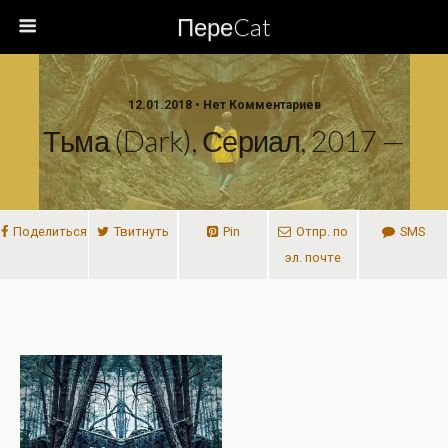
ПереCat
12.01.2018 • Нет Комментариев
Тьма (Dark), Сериал, 2017 —
Поделиться
Твитнуть
Pin
Отпр. по
SMS
эл. почте