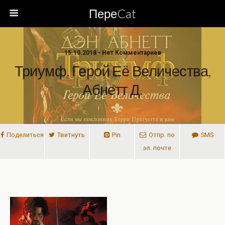
ПереCat
15.10.2018 • Нет Комментариев
Триумф. Герой Её Величества,
Абнетт Д.
Поделиться
Твитнуть
Pin
Отпр. по
SMS
эл. почте