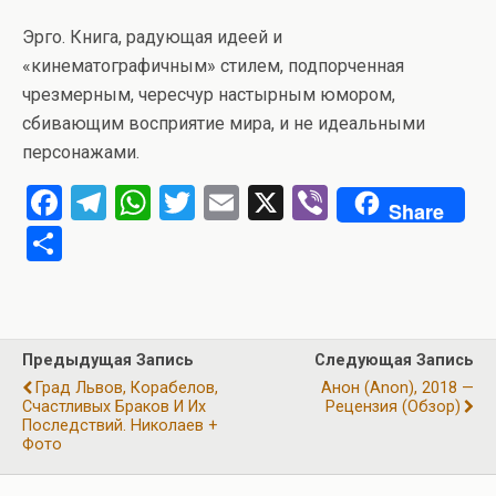
Эрго. Книга, радующая идеей и
«кинематографичным» стилем, подпорченная
чрезмерным, чересчур настырным юмором,
сбивающим восприятие мира, и не идеальными
персонажами.
F
T
W
T
E
X
Vi
Share
a
el
h
wi
m
b
О
ce
e
at
tt
ail
er
т
b
gr
s
er
п
o
a
A
р
Предыдущая Запись
Следующая Запись
o
m
p
а
Град Львов, Корабелов,
Анон (Anon), 2018 —
k
p
Счастливых Браков И Их
Рецензия (обзор)
в
Последствий. Николаев +
Фото
и
ть