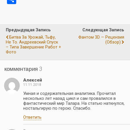
ce
e
at
tt
ail
er
т
b
gr
s
er
п
o
a
A
р
Предыдущая Запись
Следующая Запись
o
m
p
а
Битва За Урожай, Тьфу,
Фантом 3D — Рецензия
k
p
Не То. Андреевский Спуск
(обзор)
в
– Типа Завершение Работ +
Фото
и
ть
комментария 3
Алексей
11.11.2018
Умная и содержательная аналитика. Прочитал
несколько лет назад цикл и сам провалился в
фантастический мир Талара. На статью наткнулся,
ностальгирую по герою. Спасибо.
Ответить