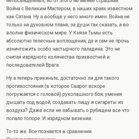
непосвященных, но от этого не менее страшная.
Война с Великим Мастером, в наших краях известном
как Сатана. Ну а вообще у него много имен. Война не
только на духовном плане, за души так сказать, а во
вполне физическом мире. У Князя Тьмы есть
абсолютно телесные воплощения, да и сам не прочь
изничтожить особо настырного паладина. Это не
считая изрядного количества прихвостней и
последователей Врага.
Ну а теперь прикиньте, достаточно ли для такого
противостояния (в которое Сварог вскоре
погружается с головой) рукопашного боя, умения
дышать под водой, создавать пищу и сигареты из
воздуха? Даже если не забывать о рубящем все что
попало топоре. И изрядном везении.
То-то же. Все познается в сравнении.