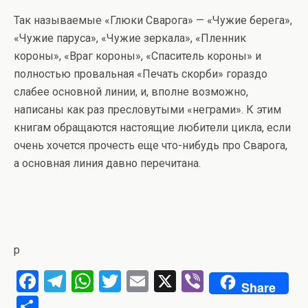
Так называемые «Глюки Сварога» — «Чужие берега»,
«Чужие паруса», «Чужие зеркала», «Пленник
короны», «Враг короны», «Спаситель короны» и
полностью провальная «Печать скорби» гораздо
слабее основной линии, и, вполне возможно,
написаны как раз пресловутыми «неграми». К этим
книгам обращаются настоящие любители цикла, если
очень хочется прочесть еще что-нибудь про Сварога,
а основная линия давно перечитана.
p
F
T
W
T
E
X
Vi
Share
a
el
h
wi
m
b
О