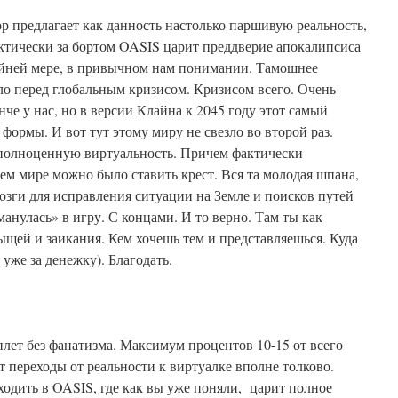
тор предлагает как данность настолько паршивую реальность,
Фактически за бортом OASIS царит преддверие апокалипсиса
райней мере, в привычном нам понимании. Тамошнее
ло перед глобальным кризисом. Кризисом всего. Очень
нче у нас, но в версии Клайна к 2045 году этот самый
формы. И вот тут этому миру не свезло во второй раз.
полноценную виртуальность. Причем фактически
м мире можно было ставить крест. Вся та молодая шпана,
озги для исправления ситуации на Земле и поисков путей
анулась» в игру. С концами. И то верно. Там ты как
рыщей и заикания. Кем хочешь тем и представляешься. Куда
 уже за денежку). Благодать.
лет без фанатизма. Максимум процентов 10-15 от всего
т переходы от реальности к виртуалке вполне толково.
ходить в OASIS, где как вы уже поняли, царит полное