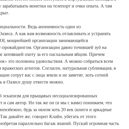
у зарабатывать монетки на телепорт и очки опыта. А там
крыт.
нциальности. Ведь анонимность один из
зиса. А как вам возможность отлавливать и устранять
 IOI, мощнейшей организации занимающейся
-провайдингом. Организации давно точившей зуб на
и затеявшей охоту за его пасхальным яйцом. Причем
ок» это половина удовольствия. А можно собраться всем
 вражеских агентов. Согласен, натуральная сублимация, в
ации сотрут вас с лица земли и не заметят, хоть сотней
оть в Оазисе душу отвести можно.
ный эскапизм для прыщавых несоциализированных
 и сам автор. Но так же он (и мы с вами) понимаем, что
 неизбежно, будь за окном хоть 20 век (книги и аркадные
 Так давайте же, говорит Клайн, убегать от этого
иобретая параллельно багаж знаний. Пускай огромная часть