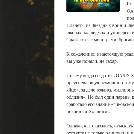
Ест
OAS
пол
Планеты из Звездных войн и Звез
школах, колледжах и университет
Сражаются с монстрами, бросаю
К сожалению, в настоящую реаль
вы уже поняли, не сахар.
Посему когда создатель OASIS Х
преуспевающую компанию тому, 
яйцо», за дело взялись миллио
облизня». Но был один парень, 
сработало его знание «гиковской
покойный Холлидэй.
Однако, как оказалось, отыскать
охотятся не только одиночки и 