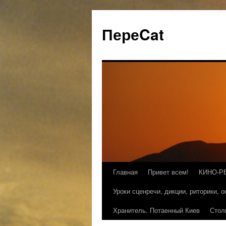
ПереCat
Главная
Привет всем!
КИНО-Р
Уроки сценречи, дикции, риторики, 
Хранитель. Потаенный Киев
Стол