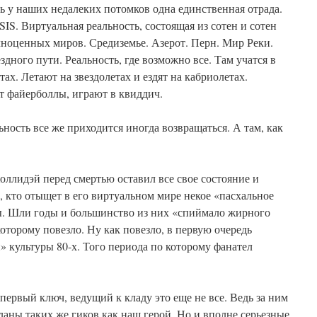
ь у наших недалеких потомков одна единственная отрада.
IS. Виртуальная реальность, состоящая из сотен и сотен
ноценных миров. Средиземье. Азерот. Перн. Мир Реки.
дного пути. Реальность, где возможно все. Там учатся в
ах. Летают на звездолетах и ездят на кабриолетах.
т файерболлы, играют в квиддич.
ность все же приходится иногда возвращаться. А там, как
оллидэй перед смертью оставил все свое состояние и
кто отыщет в его виртуальном мире некое «пасхальное
ны. Шли годы и большинство из них «спиймало жирного
которому повезло. Ну как повезло, в первую очередь
» культуры 80-х. Того периода по которому фанател
 первый ключ, ведущий к кладу это еще не все. Ведь за ним
кланы таких же гиков как наш герой. Но и вполне серьезные