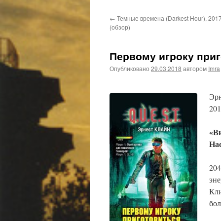
←
Темные времена (Darkest Hour), 201
(обзор)
Первому игроку приг
Опубликовано
29.03.2018
автором
Imra
Эрн
201
«В
На
204
эне
Кли
бол