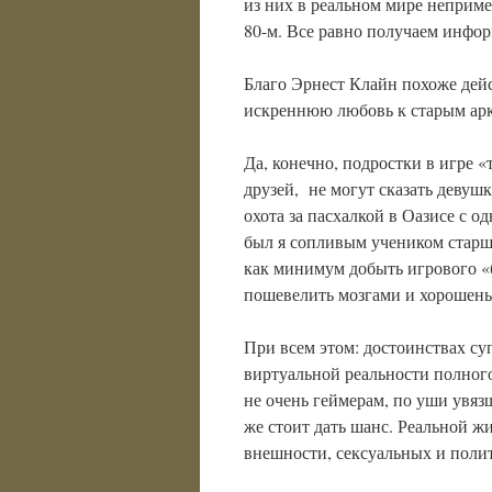
из них в реальном мире неприме
80-м. Все равно получаем информ
Благо Эрнест Клайн похоже дей
искреннюю любовь к старым арк
Да, конечно, подростки в игре 
друзей, не могут сказать девушк
охота за пасхалкой в Оазисе с о
был я сопливым учеником старших
как минимум добыть игрового «б
пошевелить мозгами и хорошеньк
При всем этом: достоинствах су
виртуальной реальности полного
не очень геймерам, по уши увяз
же стоит дать шанс. Реальной жи
внешности, сексуальных и поли