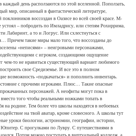
 каждый день расползаются по этой вселенной. Поползать,
ждый мир, описанный в фантастической литературе,
поклонников воссоздан в Оазисе во всей своей красе. М-
не устоял – побродить по Имладрису, или степям Рохиррима,
и Лабиринт, а то и Логрус. Или схлестнуться с
… Причем такие миры мало того, что воссозданы до
населены «неписями» – неигровыми персонажами,
модействующими с игроком, создающими ощущение
уг чем-то не нравиться существующий вариант любимого
построить свое Средиземье. И все это в полном
ие возможность «подкачаться» и пополнить инвентарь.
остояние с прочими игроками. Плюс… Такие опасные
 прокачанных персонажей. А неофиты могут пока в
 вместо того чтобы реальными ножками топать в
я на родине. Тем более что школы находятся в небоевых
оздействие на твой аватар, кроме словесного. А школы тут
ные уроки биологии, астрономии, географии, истории,
и Юпитер. С прогулками по Лувру. С путешествиями в
казался. Потом можно поступать в виртуальный колледж, а