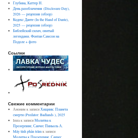
Глубина, Каттер Н.
День разоблачения (Disclosure Day),
2026 — рецензия (обзор)
Кодекс Данте (In the Hand of Dante),
2025 — рецензия (обзор)
Библейский силач, овитый
легендами. Фонтан Самсон на
Подоле + фото
Ссылки
Свежие комментарии
Аноним
к записи
Хищник: Планета
смерти (Predator: Badlands ), 2025
Imra
к записи
Молитва к
Прозерпине, Санчес Пиньоль А.
Máy tính phần trăm
к записи
Молитва к Прозерпине, Санчес