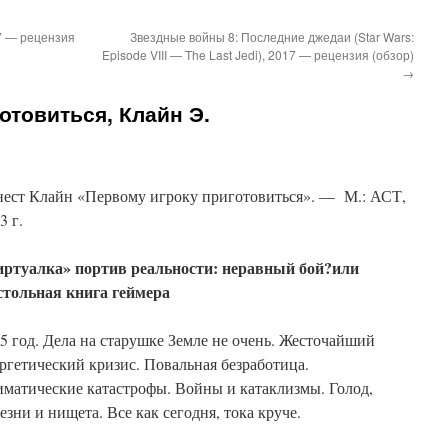
7 — рецензия
Звездные войны 8: Последние джедаи (Star Wars:
Episode VIII — The Last Jedi), 2017 — рецензия (обзор)
→
отовиться, Клайн Э.
ест Клайн «Первому игроку приготовиться». — М.: АСТ,
3 г.
иртуалка» портив реальности: неравный бой?или
стольная книга геймера
5 год. Дела на старушке Земле не очень. Жесточайший
ргетический кризис. Повальная безработица.
матические катастрофы. Войны и катаклизмы. Голод,
езни и нищета. Все как сегодня, тока круче.