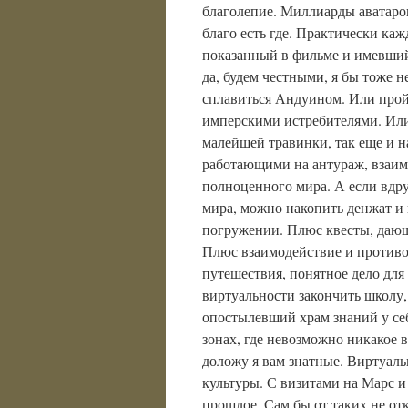
благолепие. Миллиарды аватаров
благо есть где. Практически ка
показанный в фильме и имевший 
да, будем честными, я бы тоже 
сплавиться Андуином. Или пройт
имперскими истребителями. Или
малейшей травинки, так еще и 
работающими на антураж, взаи
полноценного мира. А если вдр
мира, можно накопить денжат и 
погружении. Плюс квесты, дающ
Плюс взаимодействие и против
путешествия, понятное дело для
виртуальности закончить школу,
опостылевший храм знаний у себ
зонах, где невозможно никакое в
доложу я вам знатные. Виртуаль
культуры. С визитами на Марс 
прошлое. Сам бы от таких не от