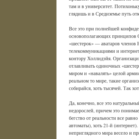
там и в университет. Потихоньк
глядишь и в Средиземье путь от
Все это при полнейшей конфиде
основополагающих принципов Оа
«шестерок» — аватаров членов
телекоммуникациями и интернет
контору Холлидэйя. Организаци
отлавливать одиночных «шестер
миром и «навалять» целой армии
реальном то мире, такие организ
собирайся, хоть тысячей. Так х
Да, конечно, все это натураль
недорослей, причем это понимает
бегство от реальности все равно
автоматы), хоть 21-й (интернет).
неприглядного мира весело и пр