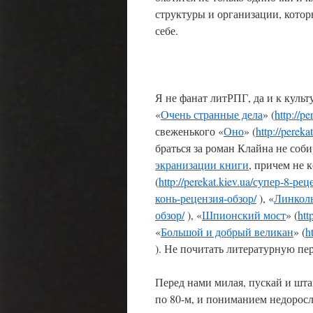
структуры и организации, котор
себе.
Я не фанат литРПГ, да и к куль
«
Очень странные дела
» (
http://p
свеженького «
Оно
» (
http://perek
браться за роман Клайна не соб
экранизации книги
, причем не 
(
http://perekat.kiev.ua/супер-8-ре
конь-рецензия-обзор/
), «
Линкол
обзор/
), «
Шпионский мост
» (
htt
«
Большой и добрый великан
» (
h
). Не почитать литературную пе
Перед нами милая, пускай и шта
по 80-м, и пониманием недоросл