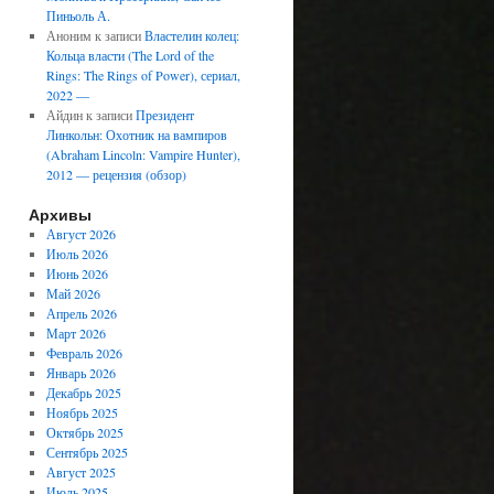
Пиньоль А.
Аноним
к записи
Властелин колец:
Кольца власти (The Lord of the
Rings: The Rings of Power), сериал,
2022 —
Айдин
к записи
Президент
Линкольн: Охотник на вампиров
(Abraham Lincoln: Vampire Hunter),
2012 — рецензия (обзор)
Архивы
Август 2026
Июль 2026
Июнь 2026
Май 2026
Апрель 2026
Март 2026
Февраль 2026
Январь 2026
Декабрь 2025
Ноябрь 2025
Октябрь 2025
Сентябрь 2025
Август 2025
Июль 2025