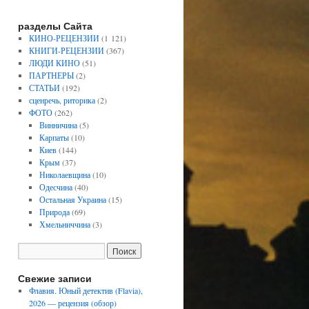
разделы Сайта
КИНО-РЕЦЕНЗИИ
(1 121)
КНИГИ-РЕЦЕНЗИИ
(367)
ЛЮДИ КИНО
(51)
ПАРТНЕРЫ
(2)
СТАТЬИ
(192)
сценречь, риторика
(2)
ФОТО
(262)
Винничина
(5)
Карпаты
(10)
Киев
(144)
Крым
(37)
Николаевщина
(10)
Одесчина
(40)
Остальная Украина
(15)
Природа
(69)
Хмельниччина
(3)
Свежие записи
Флавия. Юный детектив (Flavia),
2026 — рецензия (обзор)