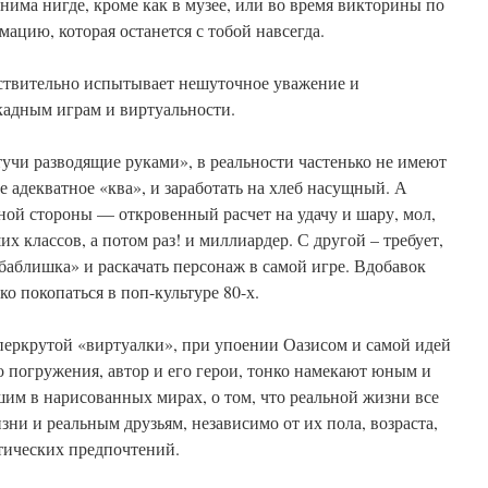
нима нигде, кроме как в музее, или во время викторины по
ацию, которая останется с тобой навсегда.
ствительно испытывает нешуточное уважение и
адным играм и виртуальности.
«тучи разводящие руками», в реальности частенько не имеют
е адекватное «ква», и заработать на хлеб насущный. А
дной стороны — откровенный расчет на удачу и шару, мол,
 классов, а потом раз! и миллиардер. С другой – требует,
аблишка» и раскачать персонаж в самой игре. Вдобавок
о покопаться в поп-культуре 80-х.
перкрутой «виртуалки», при упоении Оазисом и самой идей
 погружения, автор и его герои, тонко намекают юным и
шим в нарисованных мирах, о том, что реальной жизни все
зни и реальным друзьям, независимо от их пола, возраста,
тических предпочтений.