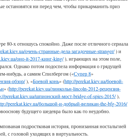
ые остановятся ни перед чем, чтобы прикарманить приз
туре 80-х отношусь спокойно. Даже после отличного сериала
erekat.kiev.ua/очень-странные-дела-загадочные-stranger/
) и
at.kiev.ua/оно-it-2017-кинг-king/
), играющих на этом поле,
ирался. Однако потом подоспела информация о грядущей
кем-нибудь, а самим Спилбергом («
Супер 8
»
цензия-обзор/
), «
Боевой конь
» (
http://perekat.kiev.ua/боевой-
ьн
» (
http://perekat.kiev.ua/линкольн-lincoln-2012-рецензия-
p://perekat.kiev.ua/шпионский-мост-bridge-of-spies-2015/
),
ttp://perekat.kiev.ua/большой-и-добрый-великан-the-bfg-2016/
рвооснову будущего шедевра было как-то неудобно.
мпованая подростковая история, пронизанная ностальгией
ей, с головой уходящих в виртуальность.