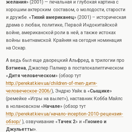
желания
» (2001) — печальная и глубокая картина с
хорошим актерским составом, о молодости, старости
и дружбе. «
Тихий американец
» (2001) – историческая
драма о любви, политике, Первой Индокитайской
войне, американской роли в ней, а также истоках
войны вьетнамской. Крайняя на сегодня номинация
на Оскар.
А ведь был еще дворецкий Альфред, в трилогии про
Бэтмена
, Джаспер Палмер в постапокалиптическом
«
Дитя человеческом
» (обзор тут
http://perekat.kiev.ua/children-of-men-дитя-
человеческое-2006/
), Эндрю Уайк в «
Сыщике
»
(ремейке «Игры на вылет»), наставник Кобба Майлс
в нолановском «
Начале
» (обзор тут
http://perekat.kiev.ua/начало-inception-2010-рецензия-
обзор/
), озвучивание «
Тачек 2
» и «
Гномео и
Джульетты
».