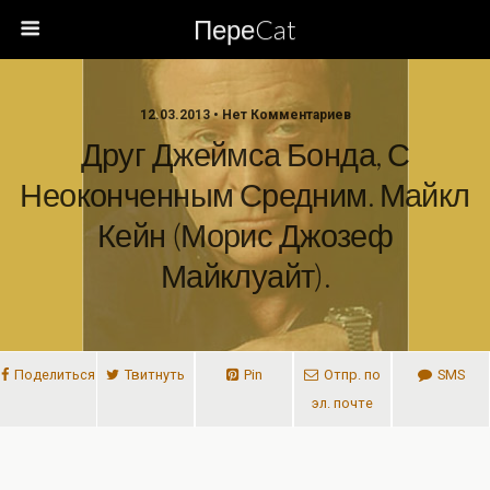
ПереCat
12.03.2013 • Нет Комментариев
Друг Джеймса Бонда, С
Неоконченным Средним. Майкл
Кейн (Морис Джозеф
Майклуайт).
Поделиться
Твитнуть
Pin
Отпр. по
SMS
эл. почте