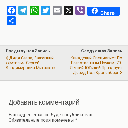
F
T
W
T
E
X
Vi
Share
a
el
h
wi
m
b
О
ce
e
at
tt
ail
er
т
b
gr
s
er
п
o
a
A
р
Предыдущая Запись
Следующая Запись
o
m
p
а
Дядя Степа, Зажегший
Канадский Специалист По
k
p
«Фитиль». Сергей
Естественным Наукам. 70-
в
Владимирович Михалков
Летний Юбилей Празднует
и
Дэвид Пол Кроненберг
ть
Добавить комментарий
Ваш адрес email не будет опубликован.
Обязательные поля помечены
*