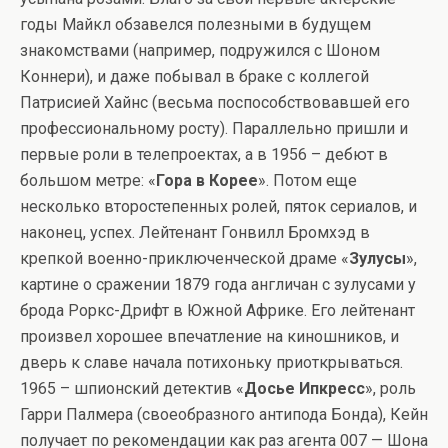
годы Майкл обзавелся полезными в будущем
знакомствами (например, подружился с Шоном
Коннери), и даже побывал в браке с коллегой
Патрисией Хайнс (весьма поспособствовавшей его
профессиональному росту). Параллельно пришли и
первые роли в телепроектах, а в 1956 – дебют в
большом метре: «
Гора в Корее
». Потом еще
несколько второстепенных ролей, пяток сериалов, и
наконец, успех. Лейтенант Гонвилл Бромхэд в
крепкой военно-приключенческой драме «
Зулусы
»,
картине о сражении 1879 года англичан с зулусами у
брода Роркс-Дрифт в Южной Африке. Его лейтенант
произвел хорошее впечатление на киношников, и
дверь к славе начала потихоньку приоткрываться.
1965 – шпионский детектив «
Досье Ипкресс
», роль
Гарри Палмера (своеобразного антипода Бонда), Кейн
получает по рекомендации как раз агента 007 — Шона