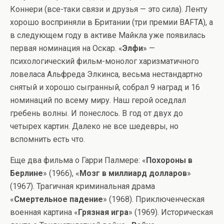
Коннери (все-таки связи и друзья — это сила). Ленту
хорошо восприняли в Британии (три премии BAFTA), а
в следующем году в активе Майкла уже появилась
первая номинация на Оскар. «
Элфи
» —
психологический фильм-монолог харизматичного
ловеласа Альфреда Элкинса, весьма нестандартно
снятый и хорошо сыгранный, собрал 9 наград и 16
номинаций по всему миру. Наш герой оседлал
гребень волны. И понеслось. В год от двух до
четырех картин. Далеко не все шедевры, но
вспомнить есть что.
Еще два фильма о Гарри Палмере: «
Похороны в
Берлине
» (1966), «
Мозг в миллиард долларов
»
(1967). Трагичная криминальная драма
«
Смертельное падение
» (1968). Приключенческая
военная картина «
Грязная игра
» (1969). Историческая