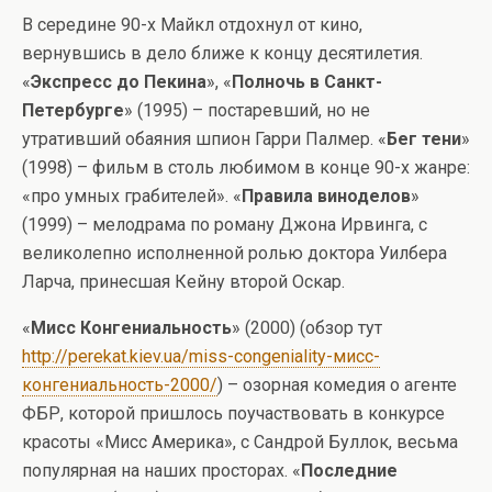
В середине 90-х Майкл отдохнул от кино,
вернувшись в дело ближе к концу десятилетия.
«
Экспресс до Пекина
», «
Полночь в Санкт-
Петербурге
» (1995) – постаревший, но не
утративший обаяния шпион Гарри Палмер. «
Бег тени
»
(1998) – фильм в столь любимом в конце 90-х жанре:
«про умных грабителей». «
Правила виноделов
»
(1999) – мелодрама по роману Джона Ирвинга, с
великолепно исполненной ролью доктора Уилбера
Ларча, принесшая Кейну второй Оскар.
«
Мисс Конгениальность
» (2000) (обзор тут
http://perekat.kiev.ua/miss-congeniality-мисс-
конгениальность-2000/
) – озорная комедия о агенте
ФБР, которой пришлось поучаствовать в конкурсе
красоты «Мисс Америка», с Сандрой Буллок, весьма
популярная на наших просторах. «
Последние