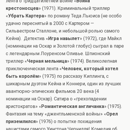
лента о Тридцатилетней войне «
Война
крестоносцев
» (1971). Криминальный триллер
«
Убрать Картера
» по роману Теда Льюиса (не особо
удачно переснятый в 2000 с Картером —
Сильвестром Сталлоне, и небольшой ролью самого
Кейна). Детектив «
Игра навылет
» (1972), где Майкл
(номинации на Оскар и Золотой глобус) сыграл в паре
с легендарным Лоуренсом Оливье. Шпионский
триллер «
Черная мельница
» (1974). Великолепная
приключенческая лента «
Человек, который хотел
быть королём
» (1975) по рассказу Киплинга, с
шикарным дуэтом Кейна и Коннери, один из лучших
авантюрно-эпических фильмов 20 века (4
номинации на Оскар). Сатира о «грехопадении
аристократов» «
Романтическая англичанка
» (1975).
Фантазия на тему «джентльменской войны» «
Орел
приземлился
» (1976) о попытке похищения
нацистами самого Уинстона Черчилля! Комедия об