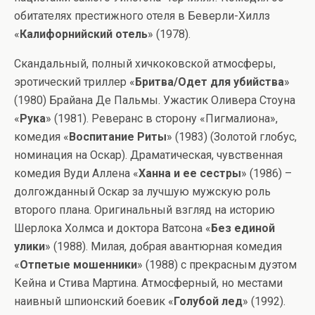
обитателях престижного отеля в Беверли-Хиллз
«
Калифорнийский отель
» (1978).
Скандальный, полный хичкоковской атмосферы,
эротический триллер «
Бритва/Одет для убийства
»
(1980) Брайана Де Пальмы. Ужастик Оливера Стоуна
«
Рука
» (1981). Реверанс в сторону «Пигмалиона»,
комедия «
Воспитание Риты
» (1983) (Золотой глобус,
номинация на Оскар). Драматическая, чувственная
комедия Вуди Аллена «
Ханна и ее сестры
» (1986) –
долгожданный Оскар за лучшую мужскую роль
второго плана. Оригинальный взгляд на историю
Шерлока Холмса и доктора Ватсона «
Без единой
улики
» (1988). Милая, добрая авантюрная комедия
«
Отпетые мошенники
» (1988) с прекрасным дуэтом
Кейна и Стива Мартина. Атмосферный, но местами
наивный шпионский боевик «
Голубой лед
» (1992).