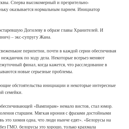
осквы. Сперва высокомерный и презрительно-
ньку оказывается нормальным парнем. Инициатор
остаревшую Догилеву в образе главы Хранителей. И
нич) – экс-супругу Жана.
свеженькие перипетии, почти в каждой серии обеспечивая
 нежданчик по ходу дела. Некоторые всерьез меняют
ежуточный финал, когда кажется, что расследование в
рываются новые серьезные проблемы.
ющие обстоятельства инициации и некоторые интересные
ой семейки.
обеспечивающей «Вампирам» немало вистов, стал юмор.
оления старшим. Мягкая ирония с фразами достойными
вь это химия одна, что люди нынче едят». «Белорусы на
без ГМО. белорусы это хорошо, только крахмала