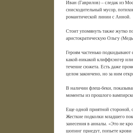
Иван (Гаврилов) – следак из М
снисходительный мусор, потихо
романтической линии с Анной.
Стоит упомянуть также жутко п
аристократическую Ольгу (Меды
Героям частенько подкидывают 
какой-никакой клиффхэнгер или
течение сюжета. Есть даже пром
целом закончено, но за ним отк
В наличии флеш-беки, показыва
моменты из прошлого вампирск
Еще одной приятной стороной, 
Жесткие подколки младшего пок
занесения в анналы. «Это не кро
шопинг приедут, попьете крови 