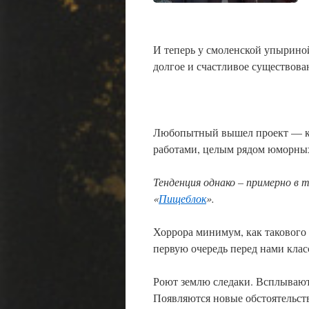
И теперь у смоленской упыриной
долгое и счастливое существова
Любопытный вышел проект — ко
работами, целым рядом юморных
Тенденция однако – примерно в 
«
Пищеблок
».
Хоррора минимум, как такового 
первую очередь перед нами клас
Роют землю следаки. Всплывают
Появляются новые обстоятельст