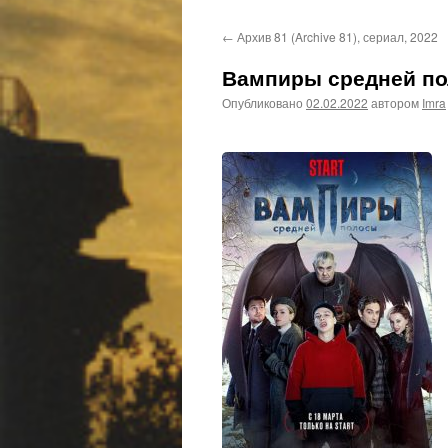
←
Архив 81 (Archive 81), сериал, 2022
Вампиры средней по
Опубликовано
02.02.2022
автором
Imra