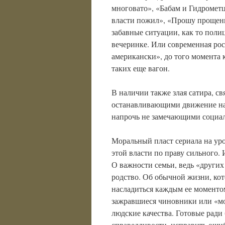
многовато», «Бабам и Гидрометц
власти пожил», «Прошу прощени
забавные ситуации, как то пол
вечеринке. Или современная рос
американски», до того момента 
таких еще вагон.
В наличии также злая сатира, св
останавливающими движение на 
напрочь не замечающими социал
Моральный пласт сериала на уро
этой власти по праву сильного. 
О важности семьи, ведь «других 
родство. Об обычной жизни, кот
насладиться каждым ее моментом
зажравшиеся чиновники или «мо
людские качества. Готовые рад
справедливости, исправить ошиб