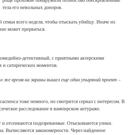
тела его невольных доноров.
 семьи всего неделя, чтобы отыскать убийцу. Иначе их
ние может прерваться.
медийно-детективный, с приятными актерскими
 и сатирических моментов.
то же время на экраны вышел еще один упырячий проект –
саспенса тоже немного, но смотрится сериал с интересом. В
сическое расследование в вампирском антураже.
 и отсеиваются подозреваемые. Отыскиваются улики.
ва. Вычисляются закономерности. Через найденное