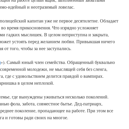
имо-идейный и неотразимый ловелас.
полицейский капитан уже не первое десятилетие. Обладает
во время прикосновения. Что изрядно усложняет
и гадких мыслишек. В целом неприступна и закрыта,
 может устоять перед желанием любви. Привыкшая ничего
 от того, чтобы за нее заступались.
я
»). Самый юный член семейства. Обращенный буквально
современной молодежи, не мыслящей себя без сленга,
а, где с удовольствием делится правдой о вампирах.
парнишка в целом неплохой.
емье, где вынуждены уживаться несколько поколений.
нью фола, забота, совместное бытье. Дед-патриарх,
еднее поколение, пропадающее на работе. При этом все
га и готовы ради своих на многое.