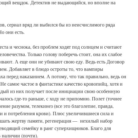
ующий вещдок. Детектив не выдающийся, но вполне на
ров, сериал вряд ли выбился бы из неисчислимого ряда
о они есть.
еста и чеснока, без проблем ходят под солнцем и считают
ловечества. Только голову поберечь стоит, она их слабое
вают. А еще они не убивают свою еду. Ведь есть Договор
нием. Добавляет в блюдо остроты то, что вампиры
ха перед наказанием. А потому, что так правильно, ведь он
Не самое частое в фантастике качество кровопийц, хотя и
аждый из них получает после инициации свою особенную
чалось где-то раньше, с ходу не припомню. Полет (точнее
ение разумом, телекинез (все это благолепие, правда,
ии и потребления крови). Плюс увеличившиеся сила и
лишать жертву памяти, регенерация — нехилый набор
реводящий семейку в ранг суперхищников. Благо для
в наличии (почти).