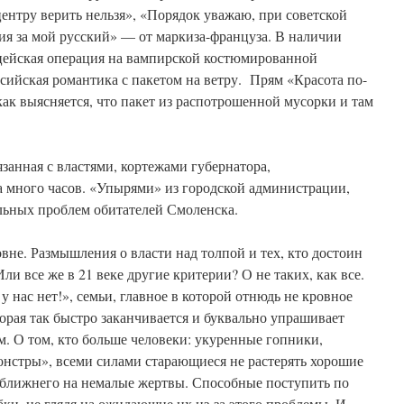
ентру верить нельзя», «Порядок уважаю, при советской
я за мой русский» — от маркиза-француза. В наличии
ицейская операция на вампирской костюмированной
сийская романтика с пакетом на ветру. Прям «Красота по-
как выясняется, что пакет из распотрошенной мусорки и там
язанная с властями, кортежами губернатора,
много часов. «Упырями» из городской администрации,
ьных проблем обитателей Смоленска.
вне. Размышления о власти над толпой и тех, кто достоин
Или все же в 21 веке другие критерии? О не таких, как все.
у нас нет!», семьи, главное в которой отнюдь не кровное
орая так быстро заканчивается и буквально упрашивает
. О том, кто больше человеки: укуренные гопники,
нстры», всеми силами старающиеся не растерять хорошие
и ближнего на немалые жертвы. Способные поступить по
ки, не глядя на ожидающие их из-за этого проблемы. И