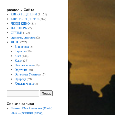
разделы Сайта
КИНО-РЕЦЕНЗИИ
(1 121)
КНИГИ-РЕЦЕНЗИИ
(367)
ЛЮДИ КИНО
(51)
ПАРТНЕРЫ
(2)
СТАТЬИ
(192)
сценречь, риторика
(2)
ФОТО
(262)
Винничина
(5)
Карпаты
(10)
Киев
(144)
Крым
(37)
Николаевщина
(10)
Одесчина
(40)
Остальная Украина
(15)
Природа
(69)
Хмельниччина
(3)
Свежие записи
Флавия. Юный детектив (Flavia),
2026 — рецензия (обзор)