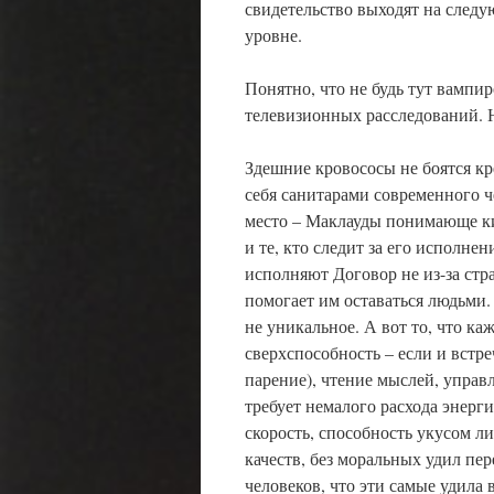
свидетельство выходят на след
уровне.
Понятно, что не будь тут вампи
телевизионных расследований. Н
Здешние кровососы не боятся кр
себя санитарами современного че
место – Маклауды понимающе ки
и те, кто следит за его исполне
исполняют Договор не из-за стра
помогает им оставаться людьми. 
не уникальное. А вот то, что к
сверхспособность – если и встре
парение), чтение мыслей, управл
требует немалого расхода энерг
скорость, способность укусом 
качеств, без моральных удил пе
человеков, что эти самые удила 