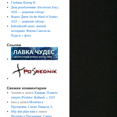
Глубина, Каттер Н.
День разоблачения (Disclosure Day),
2026 — рецензия (обзор)
Кодекс Данте (In the Hand of Dante),
2025 — рецензия (обзор)
Библейский силач, овитый
легендами. Фонтан Самсон на
Подоле + фото
Ссылки
Свежие комментарии
Аноним
к записи
Хищник: Планета
смерти (Predator: Badlands ), 2025
Imra
к записи
Молитва к
Прозерпине, Санчес Пиньоль А.
Máy tính phần trăm
к записи
Молитва к Прозерпине, Санчес