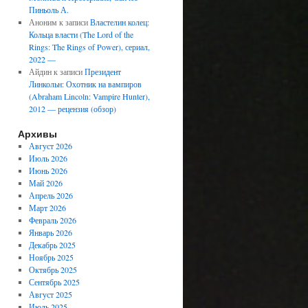
Пиньоль А.
Аноним
к записи
Властелин колец:
Кольца власти (The Lord of the
Rings: The Rings of Power), сериал,
2022 —
Айдин
к записи
Президент
Линкольн: Охотник на вампиров
(Abraham Lincoln: Vampire Hunter),
2012 — рецензия (обзор)
Архивы
Август 2026
Июль 2026
Июнь 2026
Май 2026
Апрель 2026
Март 2026
Февраль 2026
Январь 2026
Декабрь 2025
Ноябрь 2025
Октябрь 2025
Сентябрь 2025
Август 2025
Июль 2025