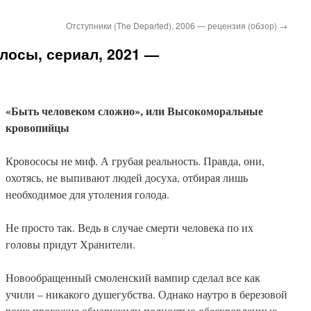
Отступники (The Departed), 2006 — рецензия (обзор)
→
лосы, сериал, 2021 —
«Быть человеком сложно», или Высокоморальные
кровопийцы
Кровососы не миф. А грубая реальность. Правда, они,
охотясь, не выпивают людей досуха, отбирая лишь
необходимое для утоления голода.
Не просто так. Ведь в случае смерти человека по их
головы придут Хранители.
Новообращенный смоленский вампир сделал все как
учили – никакого душегубства. Однако наутро в березовой
роще прохожие обнаружили полностью обескровленные