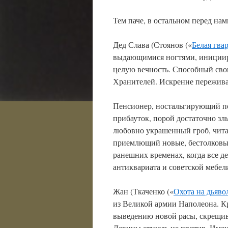
Тем паче, в остальном перед на
Дед Слава (Стоянов («
Белая гва
выдающимися ногтями, инициир
целую вечность. Способный св
Хранителей. Искренне пережив
Пенсионер, ностальгирующий по
прибауток, порой достаточно зл
любовно украшенный гроб, чита
приемлющий новые, бестолковы
ранешних временах, когда все д
антиквариата и советской мебел
Жан (Ткаченко («
Охота на дьяво
из Великой армии Наполеона. К
выведению новой расы, скрещив
Девицы отнюдь не против. Име