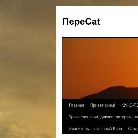
ПереCat
Главная
Привет всем!
КИНО-Р
Уроки сценречи, дикции, риторики, 
Хранитель. Потаенный Киев
Стол