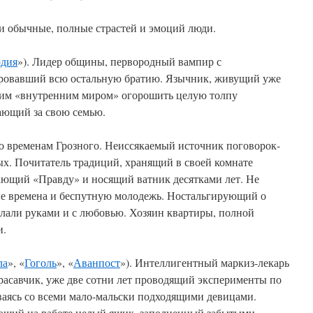
ми обычные, полные страстей и эмоций люди.
рдия
»). Лидер общины, первородный вампир с
овавший всю остальную братию. Язычник, живущий уже
оим «внутренним миром» огорошить целую толпу
ающий за свою семью.
 временам Грозного. Неиссякаемый источник поговорок-
ых. Почитатель традиций, хранящий в своей комнате
ющий «Правду» и носящий ватник десятками лет. Не
е времена и беспутную молодежь. Ностальгирующий о
елали руками и с любовью. Хозяин квартиры, полной
и.
ла
», «
Гоголь
», «
Аванпост
»). Интеллигентный маркиз-лекарь
расавчик, уже две сотни лет проводящий эксперименты по
аясь со всеми мало-мальски подходящими девицами.
ющий на работе целый ящик, заполненный забытыми