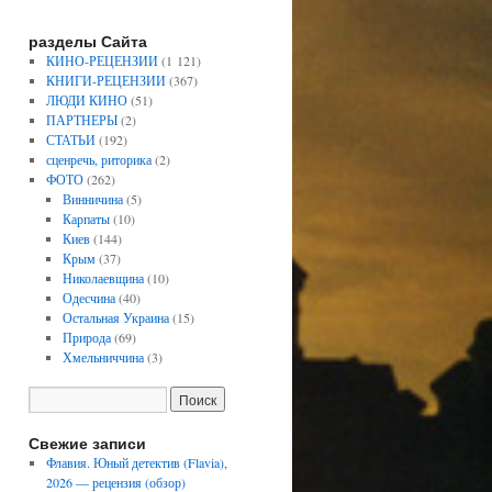
разделы Сайта
КИНО-РЕЦЕНЗИИ
(1 121)
КНИГИ-РЕЦЕНЗИИ
(367)
ЛЮДИ КИНО
(51)
ПАРТНЕРЫ
(2)
СТАТЬИ
(192)
сценречь, риторика
(2)
ФОТО
(262)
Винничина
(5)
Карпаты
(10)
Киев
(144)
Крым
(37)
Николаевщина
(10)
Одесчина
(40)
Остальная Украина
(15)
Природа
(69)
Хмельниччина
(3)
Свежие записи
Флавия. Юный детектив (Flavia),
2026 — рецензия (обзор)