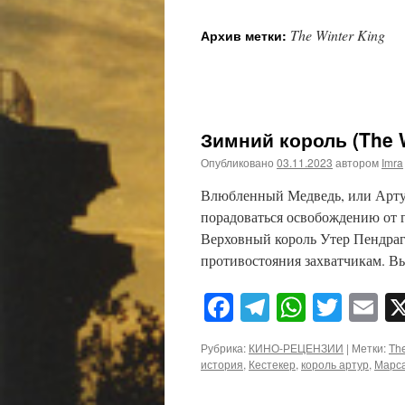
The Winter King
Архив метки:
Зимний король (The W
Опубликовано
03.11.2023
автором
Imra
Влюбленный Медведь, или Артур
порадоваться освобождению от г
Верховный король Утер Пендраг
противостояния захватчикам. В
Facebook
Telegram
WhatsA
Twitt
E
Рубрика:
КИНО-РЕЦЕНЗИИ
|
Метки:
The
история
,
Кестекер
,
король артур
,
Марс