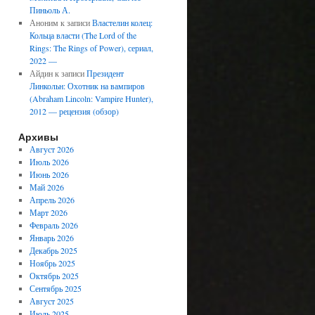
Пиньоль А.
Аноним
к записи
Властелин колец:
Кольца власти (The Lord of the
Rings: The Rings of Power), сериал,
2022 —
Айдин
к записи
Президент
Линкольн: Охотник на вампиров
(Abraham Lincoln: Vampire Hunter),
2012 — рецензия (обзор)
Архивы
Август 2026
Июль 2026
Июнь 2026
Май 2026
Апрель 2026
Март 2026
Февраль 2026
Январь 2026
Декабрь 2025
Ноябрь 2025
Октябрь 2025
Сентябрь 2025
Август 2025
Июль 2025