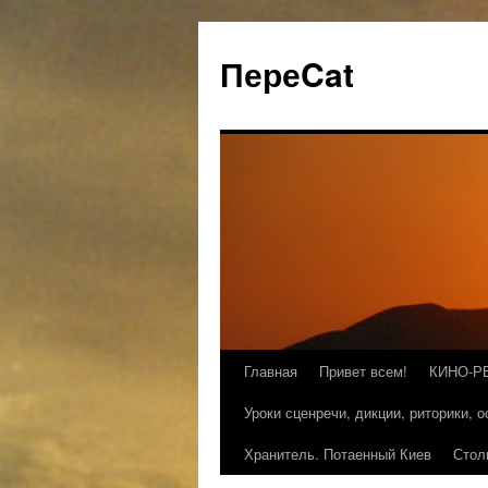
ПереCat
Главная
Привет всем!
КИНО-Р
Уроки сценречи, дикции, риторики, 
Хранитель. Потаенный Киев
Стол