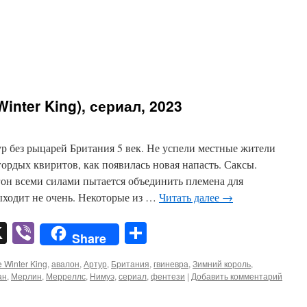
inter King), сериал, 2023
 без рыцарей Британия 5 век. Не успели местные жители
ордых квиритов, как появилась новая напасть. Саксы.
он всеми силами пытается объединить племена для
ыходит не очень. Некоторые из …
Читать далее
→
pp
er
mail
X
Viber
Отправить
Share
 Winter King
,
авалон
,
Артур
,
Британия
,
гвиневра
,
Зимний король
,
ан
,
Мерлин
,
Мерреллс
,
Нимуэ
,
сериал
,
фентези
|
Добавить комментарий