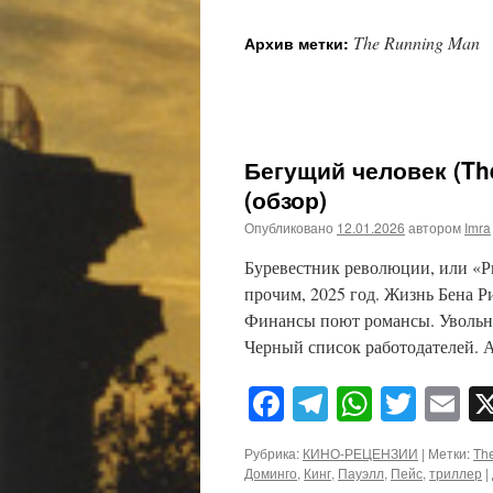
The Running Man
Архив метки:
Бегущий человек (Th
(обзор)
Опубликовано
12.01.2026
автором
Imra
Буревестник революции, или «Р
прочим, 2025 год. Жизнь Бена Р
Финансы поют романсы. Увольне
Черный список работодателей. 
Facebook
Telegram
WhatsA
Twitt
E
Рубрика:
КИНО-РЕЦЕНЗИИ
|
Метки:
Th
Доминго
,
Кинг
,
Пауэлл
,
Пейс
,
триллер
|