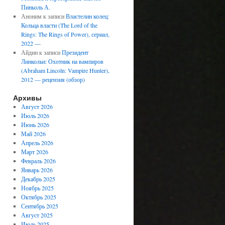
Пиньоль А.
Аноним
к записи
Властелин колец:
Кольца власти (The Lord of the
Rings: The Rings of Power), сериал,
2022 —
Айдин
к записи
Президент
Линкольн: Охотник на вампиров
(Abraham Lincoln: Vampire Hunter),
2012 — рецензия (обзор)
Архивы
Август 2026
Июль 2026
Июнь 2026
Май 2026
Апрель 2026
Март 2026
Февраль 2026
Январь 2026
Декабрь 2025
Ноябрь 2025
Октябрь 2025
Сентябрь 2025
Август 2025
Июль 2025