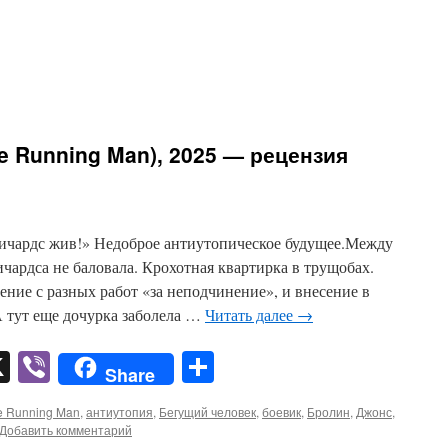
e Running Man), 2025 — рецензия
ичардс жив!» Недоброе антиутопическое будущее.Между
ичардса не баловала. Крохотная квартирка в трущобах.
ние с разных работ «за неподчинение», и внесение в
А тут еще дочурка заболела …
Читать далее
→
pp
er
mail
X
Viber
Отправить
Share
e Running Man
,
антиутопия
,
Бегущий человек
,
боевик
,
Бролин
,
Джонс
,
Добавить комментарий