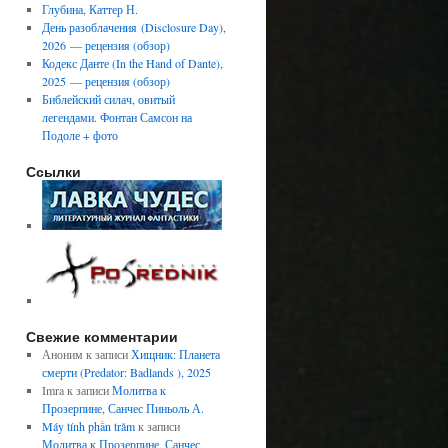
Глубина, Каттер Н.
День разоблачения (Disclosure Day),
2026 — рецензия (обзор)
Кодекс Данте (In the Hand of Dante),
2025 — рецензия (обзор)
Библейский силач, овитый
легендами. Фонтан Самсон на
Подоле + фото
Ссылки
Свежие комментарии
Аноним
к записи
Хищник: Планета
смерти (Predator: Badlands ), 2025
Imra
к записи
Молитва к
Прозерпине, Санчес Пиньоль А.
Máy tính phần trăm
к записи
Молитва к Прозерпине, Санчес