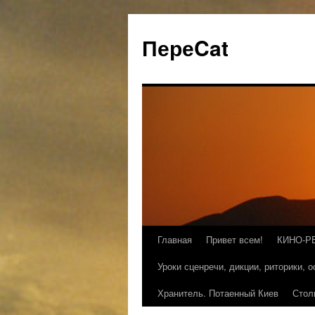
ПереCat
Главная
Привет всем!
КИНО-Р
Уроки сценречи, дикции, риторики, 
Хранитель. Потаенный Киев
Стол