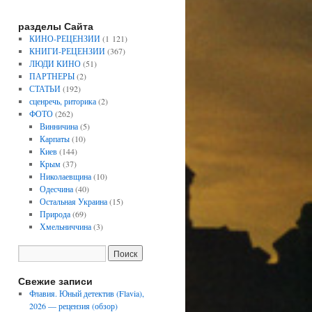
разделы Сайта
КИНО-РЕЦЕНЗИИ
(1 121)
КНИГИ-РЕЦЕНЗИИ
(367)
ЛЮДИ КИНО
(51)
ПАРТНЕРЫ
(2)
СТАТЬИ
(192)
сценречь, риторика
(2)
ФОТО
(262)
Винничина
(5)
Карпаты
(10)
Киев
(144)
Крым
(37)
Николаевщина
(10)
Одесчина
(40)
Остальная Украина
(15)
Природа
(69)
Хмельниччина
(3)
Свежие записи
Флавия. Юный детектив (Flavia),
2026 — рецензия (обзор)