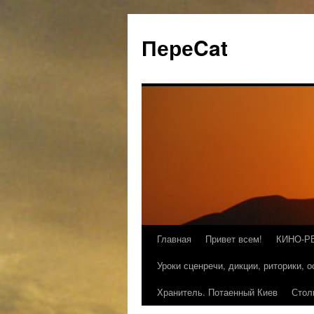
ПереCat
Главная
Привет всем!
КИНО-Р
Уроки сценречи, дикции, риторики, 
Хранитель. Потаенный Киев
Стол