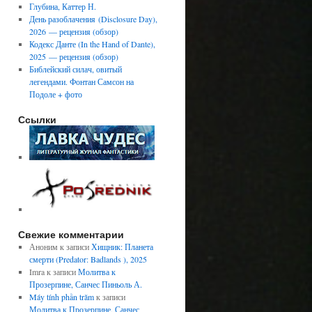
Глубина, Каттер Н.
День разоблачения (Disclosure Day),
2026 — рецензия (обзор)
Кодекс Данте (In the Hand of Dante),
2025 — рецензия (обзор)
Библейский силач, овитый
легендами. Фонтан Самсон на
Подоле + фото
Ссылки
Свежие комментарии
Аноним
к записи
Хищник: Планета
смерти (Predator: Badlands ), 2025
Imra
к записи
Молитва к
Прозерпине, Санчес Пиньоль А.
Máy tính phần trăm
к записи
Молитва к Прозерпине, Санчес