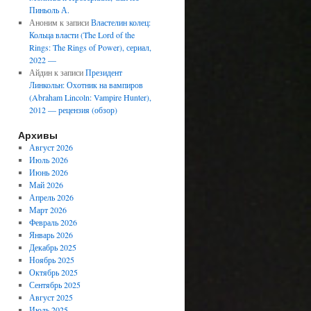
Пиньоль А.
Аноним
к записи
Властелин колец:
Кольца власти (The Lord of the
Rings: The Rings of Power), сериал,
2022 —
Айдин
к записи
Президент
Линкольн: Охотник на вампиров
(Abraham Lincoln: Vampire Hunter),
2012 — рецензия (обзор)
Архивы
Август 2026
Июль 2026
Июнь 2026
Май 2026
Апрель 2026
Март 2026
Февраль 2026
Январь 2026
Декабрь 2025
Ноябрь 2025
Октябрь 2025
Сентябрь 2025
Август 2025
Июль 2025