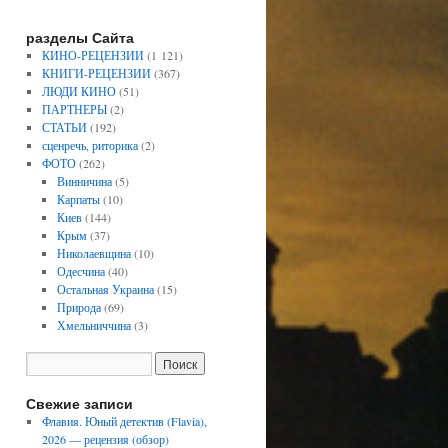
разделы Сайта
КИНО-РЕЦЕНЗИИ
(1 121)
КНИГИ-РЕЦЕНЗИИ
(367)
ЛЮДИ КИНО
(51)
ПАРТНЕРЫ
(2)
СТАТЬИ
(192)
сценречь, риторика
(2)
ФОТО
(262)
Винничина
(5)
Карпаты
(10)
Киев
(144)
Крым
(37)
Николаевщина
(10)
Одесчина
(40)
Остальная Украина
(15)
Природа
(69)
Хмельниччина
(3)
Свежие записи
Флавия. Юный детектив (Flavia),
2026 — рецензия (обзор)