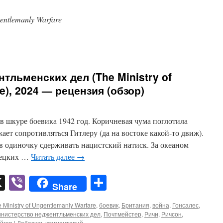
gentlemanly Warfare
тльменских дел (The Ministry of
e), 2024 — рецензия (обзор)
в шкуре боевика 1942 год. Коричневая чума поглотила
ет сопротивляться Гитлеру (да на востоке какой-то движ).
в одиночку сдерживать нацистский натиск. За океаном
мецких …
Читать далее
→
pp
er
mail
X
Viber
Отправить
Share
 Ministry of Ungentlemanly Warfare
,
боевик
,
Британия
,
война
,
Гонсалес
,
нистерство неджентльменских дел
,
Почтмейстер
,
Ричи
,
Ричсон
,
йгер
|
Добавить комментарий