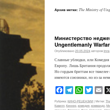
The Ministry of Un
Архив метки:
Министерство неджен
Ungentlemanly Warfar
Опубликовано
20.05.2024
автором
Imra
Славные ублюдки, или Комедия 
Европу. Лишь Британия продолжа
Но гордым бриттам все тяжелее 
имеются союзники, но из-за не
Facebook
Telegram
WhatsA
Twitt
E
Рубрика:
КИНО-РЕЦЕНЗИИ
|
Метки:
The
Кавилл
,
Киннер
,
комедия
,
коммандо
,
Ми
спецназ
,
Флеминг
,
Фокс
,
Черчилль
,
Шва