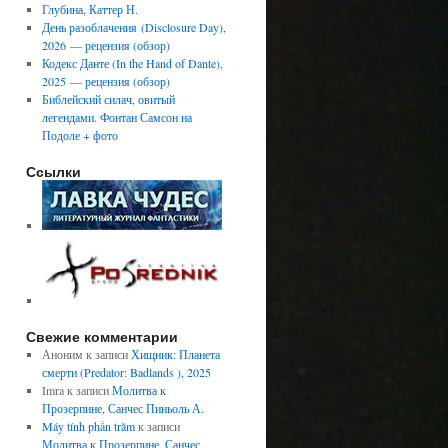
Глубина, Каттер Н.
День разоблачения (Disclosure Day),
2026 — рецензия (обзор)
Кодекс Данте (In the Hand of Dante),
2025 — рецензия (обзор)
Библейский силач, овитый
легендами. Фонтан Самсон на
Подоле + фото
Ссылки
Свежие комментарии
Аноним
к записи
Хищник: Планета
смерти (Predator: Badlands ), 2025
Imra
к записи
Молитва к
Прозерпине, Санчес Пиньоль А.
Máy tính phần trăm
к записи
Молитва к Прозерпине, Санчес