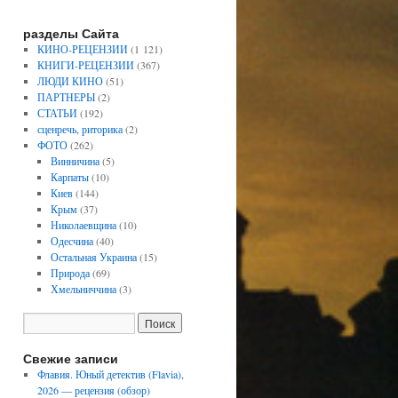
разделы Сайта
КИНО-РЕЦЕНЗИИ
(1 121)
КНИГИ-РЕЦЕНЗИИ
(367)
ЛЮДИ КИНО
(51)
ПАРТНЕРЫ
(2)
СТАТЬИ
(192)
сценречь, риторика
(2)
ФОТО
(262)
Винничина
(5)
Карпаты
(10)
Киев
(144)
Крым
(37)
Николаевщина
(10)
Одесчина
(40)
Остальная Украина
(15)
Природа
(69)
Хмельниччина
(3)
Свежие записи
Флавия. Юный детектив (Flavia),
2026 — рецензия (обзор)