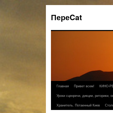
ПереCat
Главная
Привет всем!
КИНО-Р
Уроки сценречи, дикции, риторики, 
Хранитель. Потаенный Киев
Стол