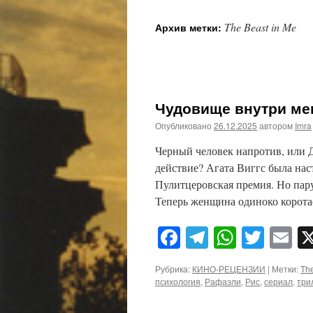
The Beast in Me
Архив метки:
Чудовище внутри меня
Опубликовано
26.12.2025
автором
Imra
Черный человек напротив, или 
действие? Агата Виггс была нас
Пулитцеровская премия. Но пару
Теперь женщина одиноко корот
Facebook
Telegram
WhatsA
Twitt
E
Рубрика:
КИНО-РЕЦЕНЗИИ
|
Метки:
The
психология
,
Рафаэли
,
Рис
,
сериал
,
три