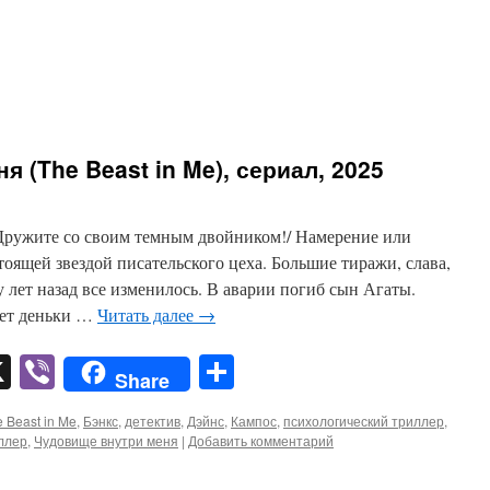
 (The Beast in Me), сериал, 2025
Дружите со своим темным двойником!/ Намерение или
тоящей звездой писательского цеха. Большие тиражи, слава,
 лет назад все изменилось. В аварии погиб сын Агаты.
ает деньки …
Читать далее
→
pp
er
mail
X
Viber
Отправить
Share
 Beast in Me
,
Бэнкс
,
детектив
,
Дэйнс
,
Кампос
,
психологический триллер
,
ллер
,
Чудовище внутри меня
|
Добавить комментарий