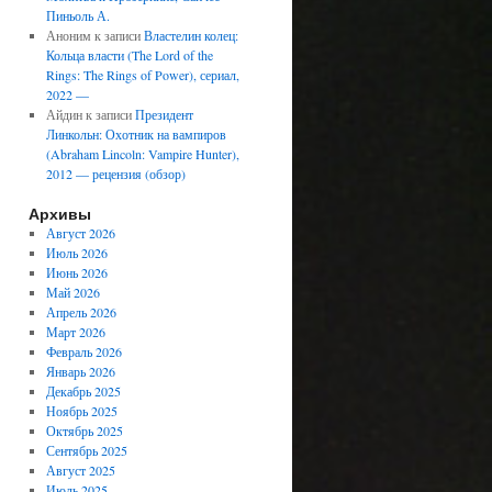
Пиньоль А.
Аноним
к записи
Властелин колец:
Кольца власти (The Lord of the
Rings: The Rings of Power), сериал,
2022 —
Айдин
к записи
Президент
Линкольн: Охотник на вампиров
(Abraham Lincoln: Vampire Hunter),
2012 — рецензия (обзор)
Архивы
Август 2026
Июль 2026
Июнь 2026
Май 2026
Апрель 2026
Март 2026
Февраль 2026
Январь 2026
Декабрь 2025
Ноябрь 2025
Октябрь 2025
Сентябрь 2025
Август 2025
Июль 2025