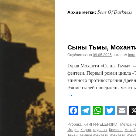
Sons Of Darkness
Архив метки:
Сыны Тьмы, Моханти
Опубликовано
09.05.2025
автором
Imra
Гурав Моханти «Сыны Тьмы». — 
фэнтези. Первый роман цикла «
эпичного противостояния Древ
Элементалей повержены ужасны
→
Facebook
Telegram
WhatsA
Twitt
E
Рубрика:
КНИГИ-РЕЦЕНЗИИ
|
Метки:
F
Индия
,
Карна
,
кауравы
,
Кришна
,
Махаб
Теней
,
темное фентези
,
фентези
,
фент