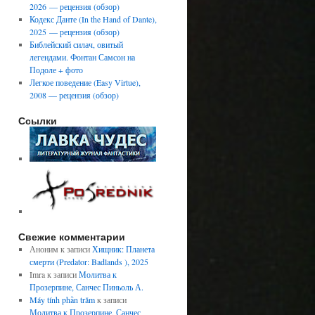
2026 — рецензия (обзор)
Кодекс Данте (In the Hand of Dante),
2025 — рецензия (обзор)
Библейский силач, овитый
легендами. Фонтан Самсон на
Подоле + фото
Легкое поведение (Easy Virtue),
2008 — рецензия (обзор)
Ссылки
Свежие комментарии
Аноним
к записи
Хищник: Планета
смерти (Predator: Badlands ), 2025
Imra
к записи
Молитва к
Прозерпине, Санчес Пиньоль А.
Máy tính phần trăm
к записи
Молитва к Прозерпине, Санчес