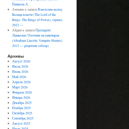
Пиньоль А.
Аноним
к записи
Властелин колец:
Кольца власти (The Lord of the
Rings: The Rings of Power), сериал,
2022 —
Айдин
к записи
Президент
Линкольн: Охотник на вампиров
(Abraham Lincoln: Vampire Hunter),
2012 — рецензия (обзор)
Архивы
Август 2026
Июль 2026
Июнь 2026
Май 2026
Апрель 2026
Март 2026
Февраль 2026
Январь 2026
Декабрь 2025
Ноябрь 2025
Октябрь 2025
Сентябрь 2025
Август 2025
Июль 2025