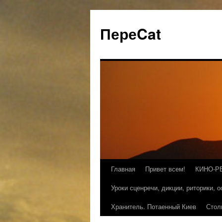
ПереCat
Главная
Привет всем!
КИНО-Р
Уроки сценречи, дикции, риторики, 
Хранитель. Потаенный Киев
Стол