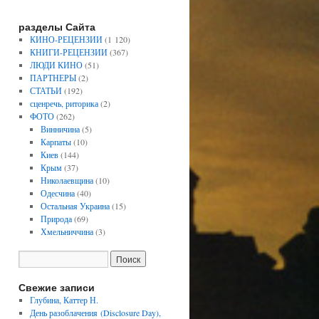
разделы Сайта
КИНО-РЕЦЕНЗИИ
(1 120)
КНИГИ-РЕЦЕНЗИИ
(367)
ЛЮДИ КИНО
(51)
ПАРТНЕРЫ
(2)
СТАТЬИ
(192)
сценречь, риторика
(2)
ФОТО
(262)
Винничина
(5)
Карпаты
(10)
Киев
(144)
Крым
(37)
Николаевщина
(10)
Одесчина
(40)
Остальная Украина
(15)
Природа
(69)
Хмельниччина
(3)
Свежие записи
Глубина, Каттер Н.
День разоблачения (Disclosure Day),