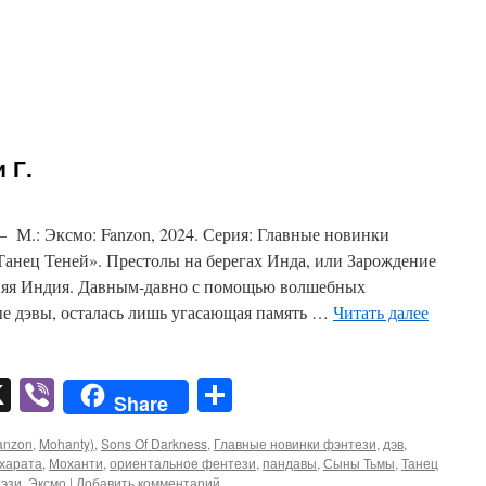
 Г.
М.: Эксмо: Fanzon, 2024. Серия: Главные новинки
Танец Теней». Престолы на берегах Инда, или Зарождение
няя Индия. Давным-давно с помощью волшебных
е дэвы, осталась лишь угасающая память …
Читать далее
pp
er
mail
X
Viber
Отправить
Share
anzon
,
Mohanty)
,
Sons Of Darkness
,
Главные новинки фэнтези
,
дэв
,
харата
,
Моханти
,
ориентальное фентези
,
пандавы
,
Сыны Тьмы
,
Танец
эзи
,
Эксмо
|
Добавить комментарий