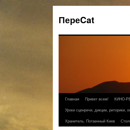
ПереCat
Главная
Привет всем!
КИНО-Р
Уроки сценречи, дикции, риторики, 
Хранитель. Потаенный Киев
Стол