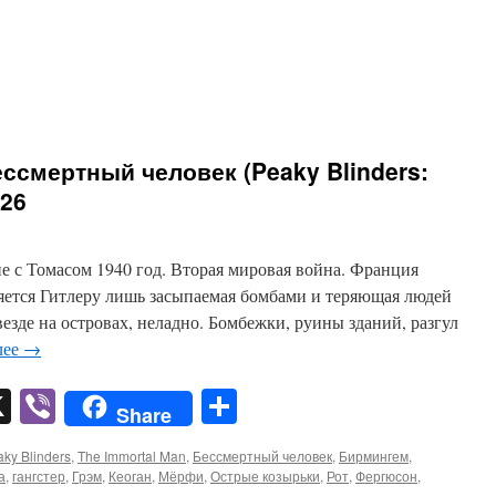
ссмертный человек (Peaky Blinders:
026
е с Томасом 1940 год. Вторая мировая война. Франция
яется Гитлеру лишь засыпаемая бомбами и теряющая людей
езде на островах, неладно. Бомбежки, руины зданий, разгул
лее
→
pp
er
mail
X
Viber
Отправить
Share
ky Blinders
,
The Immortal Man
,
Бессмертный человек
,
Бирмингем
,
а
,
гангстер
,
Грэм
,
Кеоган
,
Мёрфи
,
Острые козырьки
,
Рот
,
Фергюсон
,