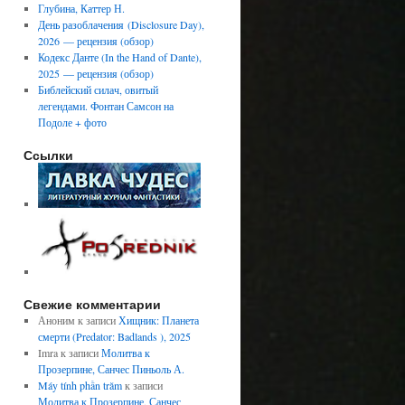
Глубина, Каттер Н.
День разоблачения (Disclosure Day),
2026 — рецензия (обзор)
Кодекс Данте (In the Hand of Dante),
2025 — рецензия (обзор)
Библейский силач, овитый
легендами. Фонтан Самсон на
Подоле + фото
Ссылки
Свежие комментарии
Аноним
к записи
Хищник: Планета
смерти (Predator: Badlands ), 2025
Imra
к записи
Молитва к
Прозерпине, Санчес Пиньоль А.
Máy tính phần trăm
к записи
Молитва к Прозерпине, Санчес