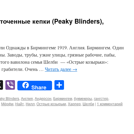
оченные кепки (Peaky Blinders),
или Однажды в Бирмингеме 1919. Англия. Бирмингем. Один
. Заводы, трубы, узкие улицы, грязные рабочие, пабы,
и этого вавилона семья Шелби — «Острые козырьки»:
и грабители. Очень …
Читать далее
→
pp
er
mail
X
Viber
Отправить
Share
ky Blinders
,
Англия
,
Андерсон
,
Бирмингем
,
букмекеры
,
гангстер
,
,
Мёрфи
,
Найт
,
Нилл
,
Острые козырьки
,
Харпер
,
Шелби
|
1 комментарий