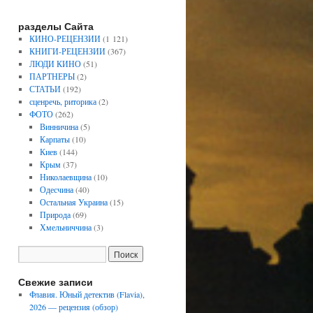
разделы Сайта
КИНО-РЕЦЕНЗИИ
(1 121)
КНИГИ-РЕЦЕНЗИИ
(367)
ЛЮДИ КИНО
(51)
ПАРТНЕРЫ
(2)
СТАТЬИ
(192)
сценречь, риторика
(2)
ФОТО
(262)
Винничина
(5)
Карпаты
(10)
Киев
(144)
Крым
(37)
Николаевщина
(10)
Одесчина
(40)
Остальная Украина
(15)
Природа
(69)
Хмельниччина
(3)
Свежие записи
Флавия. Юный детектив (Flavia),
2026 — рецензия (обзор)