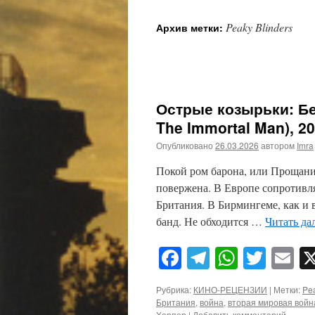
Peaky Blinders
Архив метки:
Острые козырьки: Бе
The Immortal Man), 2
Опубликовано
26.03.2026
автором
Imra
Покой ром барона, или Прощани
повержена. В Европе сопротивл
Британия. В Бирмингеме, как и в
банд. Не обходится …
Читать да
Facebook
Telegram
WhatsA
Twitt
E
Рубрика:
КИНО-РЕЦЕНЗИИ
|
Метки:
Pea
Британия
,
война
,
вторая мировая войн
Харпер
|
Добавить комментарий