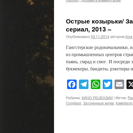
Острые козырьки/ Зат
сериал, 2013 –
Опубликовано
03.11.2014
автором
Imra
Гангстерские родоначальники, 
из промышленных центров страны
пьянь, смрад и смог. И посред
букмекеры, бандиты, рэкетиры 
Facebook
Telegram
WhatsA
Twitt
E
Рубрика:
КИНО-РЕЦЕНЗИИ
|
Метки:
Pea
Голдберг
,
Заточенные кепки
,
Кэмпбелл