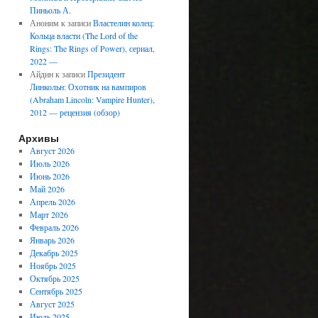
Пиньоль А.
Аноним
к записи
Властелин колец:
Кольца власти (The Lord of the
Rings: The Rings of Power), сериал,
2022 —
Айдин
к записи
Президент
Линкольн: Охотник на вампиров
(Abraham Lincoln: Vampire Hunter),
2012 — рецензия (обзор)
Архивы
Август 2026
Июль 2026
Июнь 2026
Май 2026
Апрель 2026
Март 2026
Февраль 2026
Январь 2026
Декабрь 2025
Ноябрь 2025
Октябрь 2025
Сентябрь 2025
Август 2025
Июль 2025