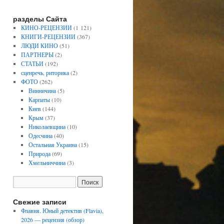
разделы Сайта
КИНО-РЕЦЕНЗИИ
(1 121)
КНИГИ-РЕЦЕНЗИИ
(367)
ЛЮДИ КИНО
(51)
ПАРТНЕРЫ
(2)
СТАТЬИ
(192)
сценречь, риторика
(2)
ФОТО
(262)
Винничина
(5)
Карпаты
(10)
Киев
(144)
Крым
(37)
Николаевщина
(10)
Одесчина
(40)
Остальная Украина
(15)
Природа
(69)
Хмельниччина
(3)
Свежие записи
Флавия. Юный детектив (Flavia),
2026 — рецензия (обзор)