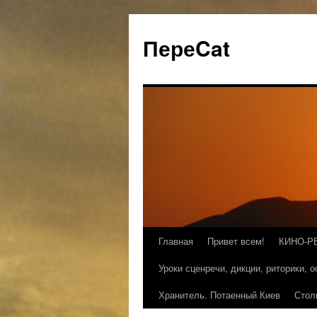
ПереCat
Главная
Привет всем!
КИНО-Р
Уроки сценречи, дикции, риторики, 
Хранитель. Потаенный Киев
Стол