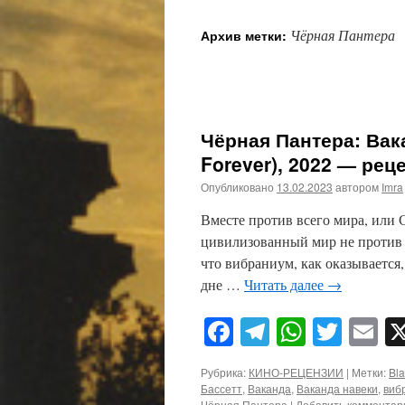
Чёрная Пантера
Архив метки:
Чёрная Пантера: Вак
Forever), 2022 — рец
Опубликовано
13.02.2023
автором
Imra
Вместе против всего мира, или 
цивилизованный мир не против 
что вибраниум, как оказывается,
дне …
Читать далее
→
Facebook
Telegram
WhatsA
Twitt
E
Рубрика:
КИНО-РЕЦЕНЗИИ
|
Метки:
Bla
Бассетт
,
Ваканда
,
Ваканда навеки
,
виб
Чёрная Пантера
|
Добавить комментар