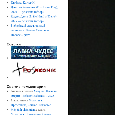
Глубина, Каттер Н.
День разоблачения (Disclosure Day),
2026 — рецензия (обзор)
Кодекс Данте (In the Hand of Dante),
2025 — рецензия (обзор)
Библейский силач, овитый
легендами. Фонтан Самсон на
Подоле + фото
Ссылки
Свежие комментарии
Аноним
к записи
Хищник: Планета
смерти (Predator: Badlands ), 2025
Imra
к записи
Молитва к
Прозерпине, Санчес Пиньоль А.
Máy tính phần trăm
к записи
Молитва к Прозерпине, Санчес