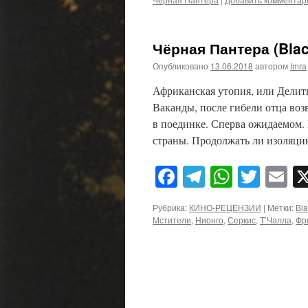
Чёрная Пантера (Blac
Опубликовано
13.06.2018
автором
Imra
Африканская утопия, или Делитьс
Ваканды, после гибели отца воз
в поединке. Сперва ожидаемом. 
страны. Продолжать ли изоляц
Facebook
Telegram
WhatsA
Twitt
E
Рубрика:
КИНО-РЕЦЕНЗИИ
|
Метки:
Bla
Мстители
,
Нионго
,
Серкис
,
Т’Чалла
,
Фр