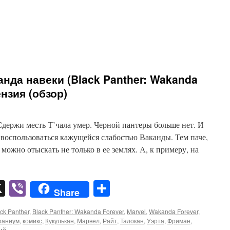
анда навеки (Black Panther: Wakanda
ензия (обзор)
Сдержи месть Т’чала умер. Черной пантеры больше нет. И
воспользоваться кажущейся слабостью Ваканды. Тем паче,
 можно отыскать не только в ее землях. А, к примеру, на
pp
er
mail
X
Viber
Отправить
Share
ck Panther
,
Black Panther: Wakanda Forever
,
Marvel
,
Wakanda Forever
,
раниум
,
комикс
,
Кукулькан
,
Марвел
,
Райт
,
Талокан
,
Уэрта
,
Фриман
,
ий