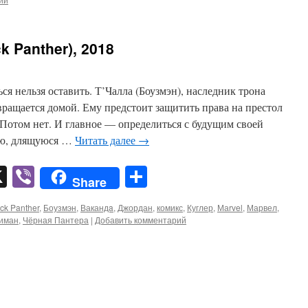
k Panther), 2018
я нельзя оставить. Т’Чалла (Боузмэн), наследник трона
вращается домой. Ему предстоит защитить права на престол
Потом нет. И главное — определиться с будущим своей
ию, длящуюся …
Читать далее
→
pp
er
mail
X
Viber
Отправить
Share
ck Panther
,
Боузмэн
,
Вакандa
,
Джордан
,
комикс
,
Куглер
,
Маrvel
,
Марвел
,
иман
,
Чёрная Пантера
|
Добавить комментарий