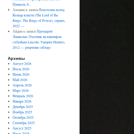
Пиньоль А.
Аноним
к записи
Властелин колец:
Кольца власти (The Lord of the
Rings: The Rings of Power), сериал,
2022 —
Айдин
к записи
Президент
Линкольн: Охотник на вампиров
(Abraham Lincoln: Vampire Hunter),
2012 — рецензия (обзор)
Архивы
Август 2026
Июль 2026
Июнь 2026
Май 2026
Апрель 2026
Март 2026
Февраль 2026
Январь 2026
Декабрь 2025
Ноябрь 2025
Октябрь 2025
Сентябрь 2025
Август 2025
Июль 2025