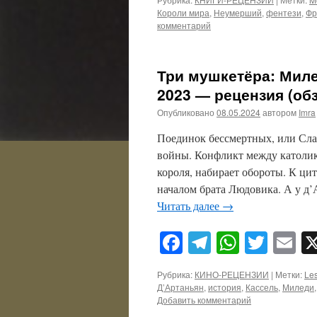
Короли мира
,
Неумерший
,
фентези
,
Фр
комментарий
Три мушкетёра: Милед
2023 — рецензия (об
Опубликовано
08.05.2024
автором
Imra
Поединок бессмертных, или Сла
войны. Конфликт между католик
короля, набирает обороты. К ци
началом брата Людовика. А у д
Читать далее
→
Facebook
Telegram
WhatsA
Twitt
E
Рубрика:
КИНО-РЕЦЕНЗИИ
|
Метки:
Les
Д’Артаньян
,
история
,
Кассель
,
Миледи
Добавить комментарий