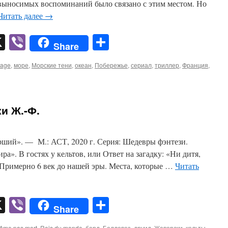
выносимых воспоминаний было связано с этим местом. Но
Читать далее
→
pp
er
mail
X
Viber
Отправить
Share
vage
,
море
,
Морские тени
,
океан
,
Побережье
,
сериал
,
триллер
,
Франция
,
и Ж.-Ф.
ий». — М.: АСТ, 2020 г. Серия: Шедевры фэнтези.
а». В гостях у кельтов, или Ответ на загадку: «Ни дитя,
 Примерно 6 век до нашей эры. Места, которые …
Читать
pp
er
mail
X
Viber
Отправить
Share
ême pas mort
,
Rois du monde
,
бард
,
Белловез
,
друид
,
Жаворски
,
кельты
,