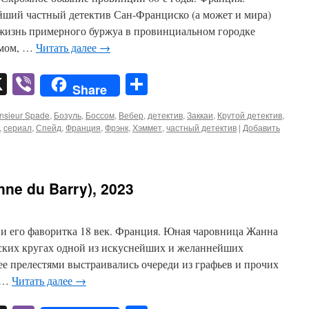
йший частный детектив Сан-Франциско (а может и мира)
т жизнь примерного буржуа в провинциальном городке
омом, …
Читать далее
→
pp
er
mail
X
Viber
Отправить
Share
nsieur Spade
,
Бозуль
,
Боссом
,
Вебер
,
детектив
,
Заккаи
,
Крутой детектив
,
,
сериал
,
Спейд
,
Франция
,
Фрэнк
,
Хэммет
,
частный детектив
|
Добавить
ne du Barry), 2023
 и его фаворитка 18 век. Франция. Юная чаровница Жанна
ских кругах одной из искуснейших и желаннейших
ее прелестями выстраивались очереди из графьев и прочих
е …
Читать далее
→