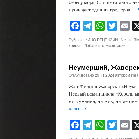
берегу моря. Слишком много не
пропадает один из траулеров …
Facebook
Telegram
WhatsA
Twitt
E
Рубрика:
КИНО-РЕЦЕНЗИИ
|
Метки:
Ri
хоррор
|
Добавить комментарий
Неумерший, Жаворск
Опубликовано
29.11.2024
автором
Imra
Жан-Филипп Жаворски «Неумерш
Первый роман цикла «Короли мир
ни мужчина, ни жив, ни мертв»
далее
→
Facebook
Telegram
WhatsA
Twitt
E
Рубрика:
КНИГИ-РЕЦЕНЗИИ
|
Метки:
M