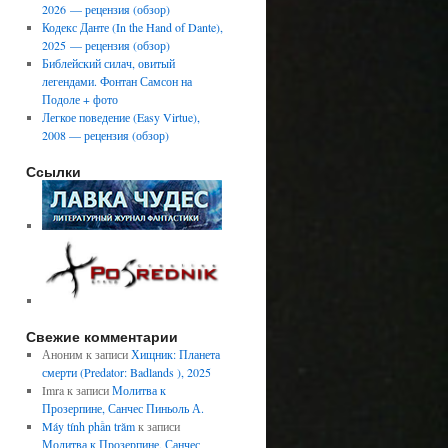
2026 — рецензия (обзор)
Кодекс Данте (In the Hand of Dante),
2025 — рецензия (обзор)
Библейский силач, овитый
легендами. Фонтан Самсон на
Подоле + фото
Легкое поведение (Easy Virtue),
2008 — рецензия (обзор)
Ссылки
Свежие комментарии
Аноним
к записи
Хищник: Планета
смерти (Predator: Badlands ), 2025
Imra
к записи
Молитва к
Прозерпине, Санчес Пиньоль А.
Máy tính phần trăm
к записи
Молитва к Прозерпине, Санчес