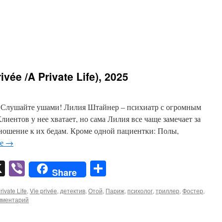
vée /A Private Life), 2025
и Слушайте ушами! Лилия Штайнер – психиатр с огромным
иентов у нее хватает, но сама Лилия все чаще замечает за
ношение к их бедам. Кроме одной пациентки: Полы,
ее
→
pp
er
mail
X
Viber
Отправить
Share
rivate Life
,
Vie privée
,
детектив
,
Отой
,
Париж
,
психолог
,
триллер
,
Фостер
,
мментарий