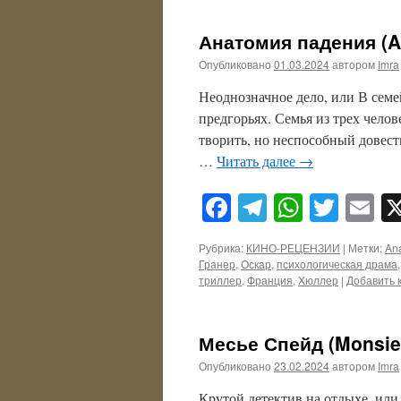
Анатомия падения (An
Опубликовано
01.03.2024
автором
Imra
Неоднозначное дело, или В семе
предгорьях. Семья из трех чело
творить, но неспособный довест
…
Читать далее
→
Facebook
Telegram
WhatsA
Twitt
E
Рубрика:
КИНО-РЕЦЕНЗИИ
|
Метки:
Ana
Гранер
,
Оскар
,
психологическая драма
триллер
,
Франция
,
Хюллер
|
Добавить 
Месье Спейд (Monsieu
Опубликовано
23.02.2024
автором
Imra
Крутой детектив на отдыхе, ил