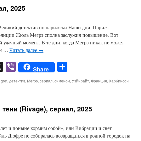
ал, 2025
Великий детектив по парижски Наши дни. Париж.
полиции Жюль Мегрэ сполна заслужил повышение. Вот
й удачный момент. В те дни, когда Мегрэ никак не может
ей …
Читать далее
→
pp
er
mail
X
Viber
Отправить
Share
gret
,
детектив
,
Мегрэ
,
сериал
,
сименон
,
Уэйнрайт
,
Франция
,
Харбинсон
тени (Rivage), сериал, 2025
лет и поныне кормим собой», или Вибрации и свет
ль Дюфре не собиралась возвращаться в родной городок на