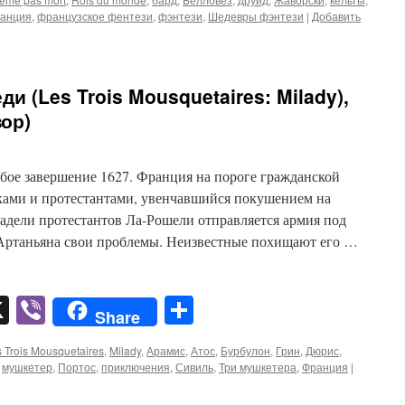
анция
,
французское фентези
,
фэнтези
,
Шедевры фэнтези
|
Добавить
и (Les Trois Mousquetaires: Milady),
зор)
бое завершение 1627. Франция на пороге гражданской
ами и протестантами, увенчавшийся покушением на
тадели протестантов Ла-Рошели отправляется армия под
’Артаньяна свои проблемы. Неизвестные похищают его …
pp
er
mail
X
Viber
Отправить
Share
 Trois Mousquetaires
,
Milady
,
Арамис
,
Атос
,
Бурбулон
,
Грин
,
Дюрис
,
,
мушкетер
,
Портос
,
приключения
,
Сивиль
,
Три мушкетера
,
Франция
|