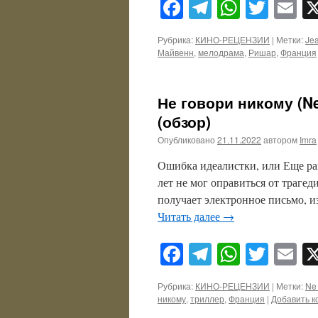
Facebook
Telegram
WhatsA
Twitt
E
Рубрика:
КИНО-РЕЦЕНЗИИ
|
Метки:
Jea
Майвенн
,
мелодрама
,
Ришар
,
Франция
Не говори никому (Ne
(обзор)
Опубликовано
21.11.2022
автором
Imra
Ошибка идеалистки, или Еще ра
лет не мог оправиться от траге
получает электронное письмо, и
Читать далее
→
Facebook
Telegram
WhatsA
Twitt
E
Рубрика:
КИНО-РЕЦЕНЗИИ
|
Метки:
Ne 
никому
,
триллер
,
Франция
|
Добавить 