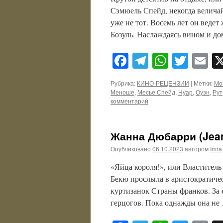
Сэмюель Спейд, некогда велича
уже не тот. Восемь лет он веде
Бозуль. Наслаждаясь вином и д
Facebook
Telegram
WhatsA
Twitt
E
Рубрика:
КИНО-РЕЦЕНЗИИ
|
Метки:
Mo
Меноше
,
Месье Спейд
,
Нуар
,
Оуэн
,
Рут
комментарий
Жанна Дюбарри (Jean
Опубликовано
06.10.2023
автором
Imra
«Яйца короля!», или Властитель
Бекю прослыла в аристократиче
куртизанок Страны франков. За 
герцогов. Пока однажды она н