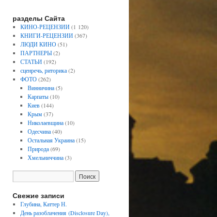
разделы Сайта
КИНО-РЕЦЕНЗИИ
(1 120)
КНИГИ-РЕЦЕНЗИИ
(367)
ЛЮДИ КИНО
(51)
ПАРТНЕРЫ
(2)
СТАТЬИ
(192)
сценречь, риторика
(2)
ФОТО
(262)
Винничина
(5)
Карпаты
(10)
Киев
(144)
Крым
(37)
Николаевщина
(10)
Одесчина
(40)
Остальная Украина
(15)
Природа
(69)
Хмельниччина
(3)
Свежие записи
Глубина, Каттер Н.
День разоблачения (Disclosure Day),