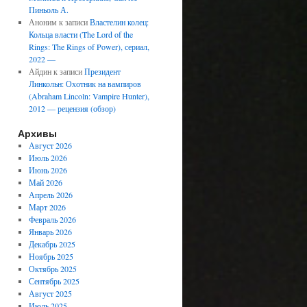
Пиньоль А.
Аноним
к записи
Властелин колец:
Кольца власти (The Lord of the
Rings: The Rings of Power), сериал,
2022 —
Айдин
к записи
Президент
Линкольн: Охотник на вампиров
(Abraham Lincoln: Vampire Hunter),
2012 — рецензия (обзор)
Архивы
Август 2026
Июль 2026
Июнь 2026
Май 2026
Апрель 2026
Март 2026
Февраль 2026
Январь 2026
Декабрь 2025
Ноябрь 2025
Октябрь 2025
Сентябрь 2025
Август 2025
Июль 2025