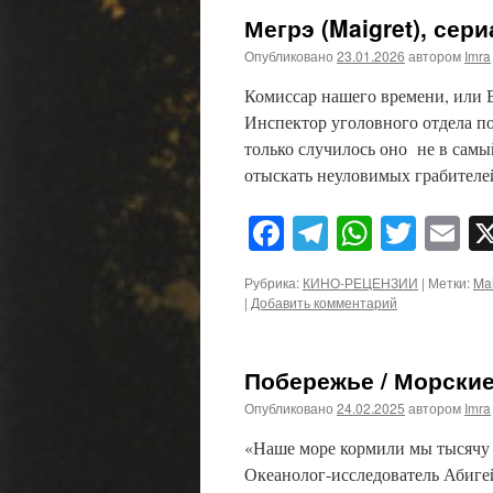
Мегрэ (Maigret), сери
Опубликовано
23.01.2026
автором
Imra
Комиссар нашего времени, или 
Инспектор уголовного отдела 
только случилось оно не в самы
отыскать неуловимых грабител
Facebook
Telegram
WhatsA
Twitt
E
Рубрика:
КИНО-РЕЦЕНЗИИ
|
Метки:
Mai
|
Добавить комментарий
Побережье / Морские 
Опубликовано
24.02.2025
автором
Imra
«Наше море кормили мы тысячу 
Океанолог-исследователь Абигей