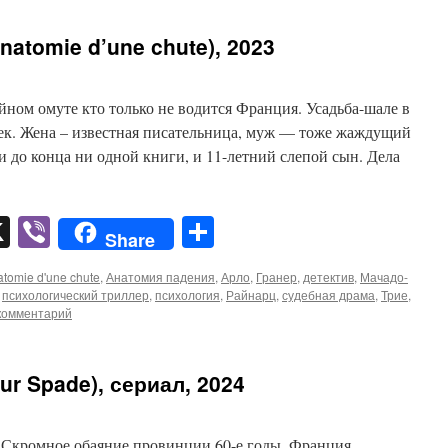
atomie d’une chute), 2023
йном омуте кто только не водится Франция. Усадьба-шале в
век. Жена – известная писательница, муж — тоже жаждущий
и до конца ни одной книги, и 11-летний слепой сын. Дела
pp
er
mail
X
Viber
Отправить
Share
tomie d'une chute
,
Анатомия падения
,
Арло
,
Гранер
,
детектив
,
Мачадо-
,
психологический триллер
,
психология
,
Райнарц
,
судебная драма
,
Трие
,
комментарий
r Spade), сериал, 2024
и Скромное обаяние провинции 60-е годы. Франция.