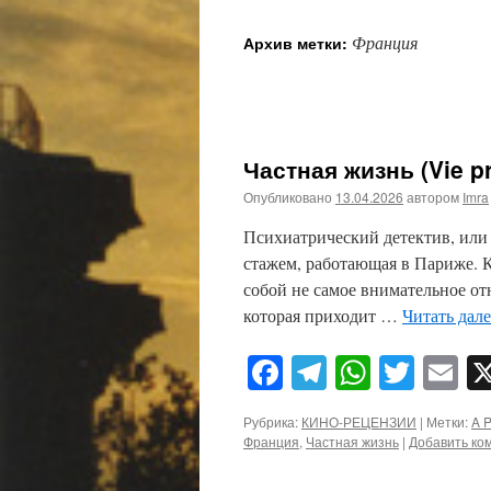
Франция
Архив метки:
Частная жизнь (Vie pri
Опубликовано
13.04.2026
автором
Imra
Психиатрический детектив, ил
стажем, работающая в Париже. Кл
собой не самое внимательное от
которая приходит …
Читать дал
Facebook
Telegram
WhatsA
Twitt
E
Рубрика:
КИНО-РЕЦЕНЗИИ
|
Метки:
A P
Франция
,
Частная жизнь
|
Добавить ко