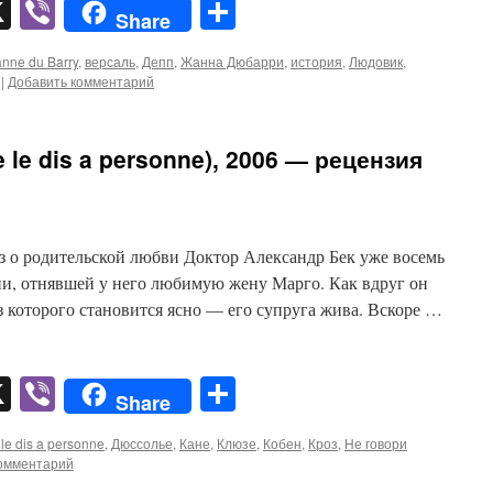
pp
er
mail
X
Viber
Отправить
Share
nne du Barry
,
версаль
,
Депп
,
Жанна Дюбарри
,
история
,
Людовик
,
|
Добавить комментарий
 le dis a personne), 2006 — рецензия
з о родительской любви Доктор Александр Бек уже восемь
дии, отнявшей у него любимую жену Марго. Как вдруг он
з которого становится ясно — его супруга жива. Вскоре …
pp
er
mail
X
Viber
Отправить
Share
le dis a personne
,
Дюссолье
,
Кане
,
Клюзе
,
Кобен
,
Кроз
,
Не говори
комментарий