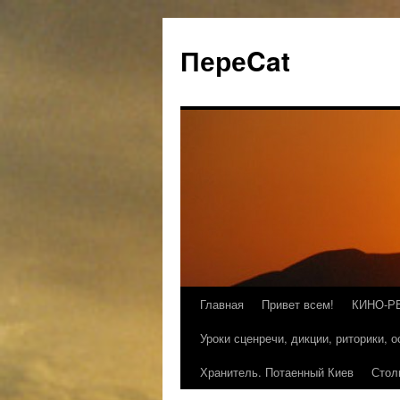
ПереCat
Главная
Привет всем!
КИНО-Р
Уроки сценречи, дикции, риторики, 
Хранитель. Потаенный Киев
Стол