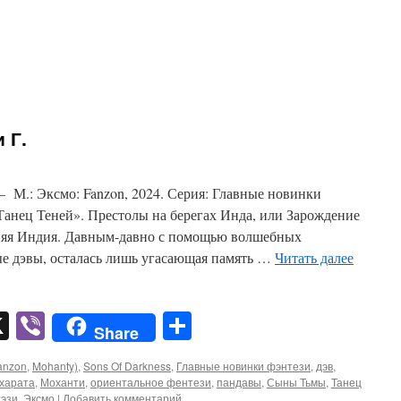
 Г.
М.: Эксмо: Fanzon, 2024. Серия: Главные новинки
Танец Теней». Престолы на берегах Инда, или Зарождение
няя Индия. Давным-давно с помощью волшебных
е дэвы, осталась лишь угасающая память …
Читать далее
pp
er
mail
X
Viber
Отправить
Share
anzon
,
Mohanty)
,
Sons Of Darkness
,
Главные новинки фэнтези
,
дэв
,
харата
,
Моханти
,
ориентальное фентези
,
пандавы
,
Сыны Тьмы
,
Танец
эзи
,
Эксмо
|
Добавить комментарий