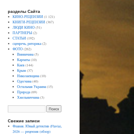
разделы Сайта
КИНО-РЕЦЕНЗИИ
(1 121)
КНИГИ-РЕЦЕНЗИИ
(367)
ЛЮДИ КИНО
(51)
ПАРТНЕРЫ
(2)
СТАТЬИ
(192)
сценречь, риторика
(2)
ФОТО
(262)
Винничина
(5)
Карпаты
(10)
Киев
(144)
Крым
(37)
Николаевщина
(10)
Одесчина
(40)
Остальная Украина
(15)
Природа
(69)
Хмельниччина
(3)
Свежие записи
Флавия. Юный детектив (Flavia),
2026 — рецензия (обзор)