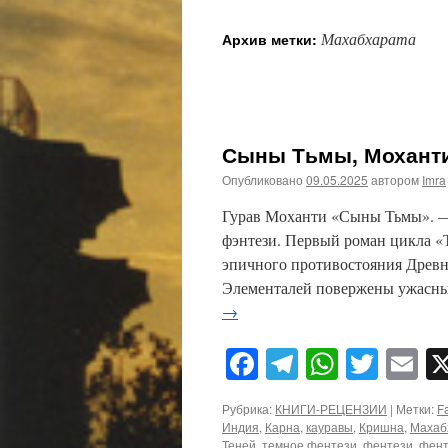
Махабхарата
Архив метки:
Сыны Тьмы, Моханти
Опубликовано
09.05.2025
автором
Imra
Гурав Моханти «Сыны Тьмы». — 
фэнтези. Первый роман цикла «
эпичного противостояния Древ
Элементалей повержены ужасны
→
Facebook
Telegram
WhatsA
Twitt
E
Рубрика:
КНИГИ-РЕЦЕНЗИИ
|
Метки:
F
Индия
,
Карна
,
кауравы
,
Кришна
,
Махаб
Теней
,
темное фентези
,
фентези
,
фент