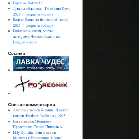
Глубина, Каттер Н.
День разоблачения (Disclosure Day),
2026 — рецензия (обзор)
Кодекс Данте (In the Hand of Dante),
2025 — рецензия (обзор)
Библейский силач, овитый
легендами. Фонтан Самсон на
Подоле + фото
Ссылки
Свежие комментарии
Аноним
к записи
Хищник: Планета
смерти (Predator: Badlands ), 2025
Imra
к записи
Молитва к
Прозерпине, Санчес Пиньоль А.
Máy tính phần trăm
к записи
Молитва к Прозерпине, Санчес