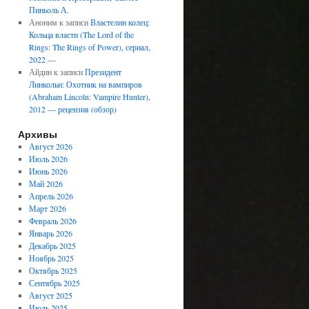
Пиньоль А.
Аноним
к записи
Властелин колец:
Кольца власти (The Lord of the
Rings: The Rings of Power), сериал,
2022 —
Айдин
к записи
Президент
Линкольн: Охотник на вампиров
(Abraham Lincoln: Vampire Hunter),
2012 — рецензия (обзор)
Архивы
Август 2026
Июль 2026
Июнь 2026
Май 2026
Апрель 2026
Март 2026
Февраль 2026
Январь 2026
Декабрь 2025
Ноябрь 2025
Октябрь 2025
Сентябрь 2025
Август 2025
Июль 2025