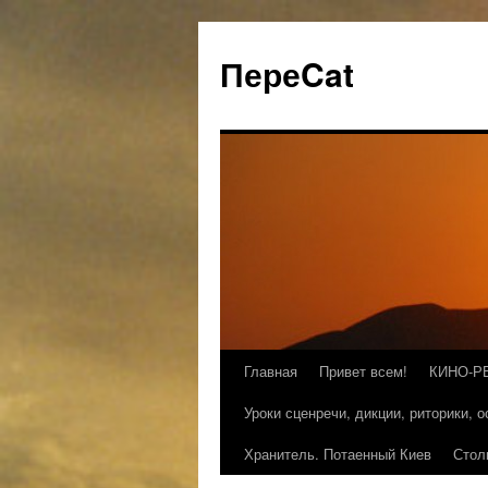
ПереCat
Главная
Привет всем!
КИНО-Р
Уроки сценречи, дикции, риторики, 
Хранитель. Потаенный Киев
Стол