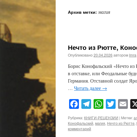
магия
Архив метки:
Нечто из Рютте, Кон
Опубликовано
20.04.2026
автором
Imra
Борис Конофальский «Нечто из 
в отставке, или Феодальные буд
Германия. Отставной солдат Яро
…
Читать далее
→
Facebook
Telegram
WhatsA
Twitt
E
Рубрика:
КНИГИ-РЕЦЕНЗИИ
|
Метки:
а
Конофальский
,
магия
,
Нечто из Рютте
,
комментарий