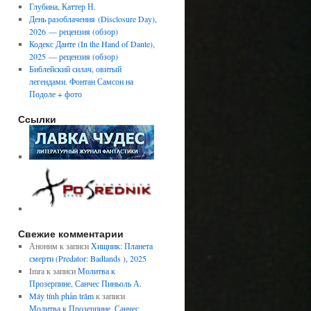
Глубина, Каттер Н.
День разоблачения (Disclosure Day),
2026 — рецензия (обзор)
Кодекс Данте (In the Hand of Dante),
2025 — рецензия (обзор)
Библейский силач, овитый
легендами. Фонтан Самсон на
Подоле + фото
Ссылки
Свежие комментарии
Аноним
к записи
Хищник: Планета
смерти (Predator: Badlands ), 2025
Imra
к записи
Молитва к
Прозерпине, Санчес Пиньоль А.
Máy tính phần trăm
к записи
Молитва к Прозерпине, Санчес