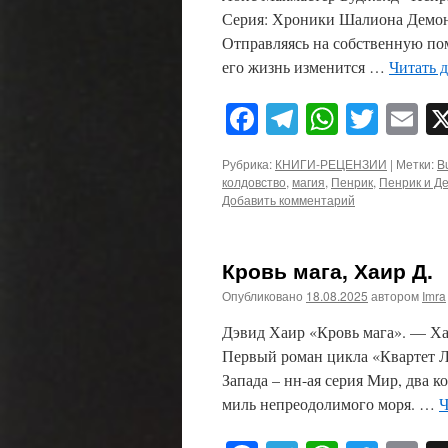
Серия: Хроники Шалиона Демон
Отправляясь на собственную по
его жизнь изменится …
Читать 
Facebook
Telegram
WhatsA
Twitt
E
Рубрика:
КНИГИ-РЕЦЕНЗИИ
|
Метки:
B
колдовство
,
магия
,
Пенрик
,
Пенрик и Д
Добавить комментарий
Кровь мага, Хаир Д.
Опубликовано
18.08.2025
автором
Imra
Дэвид Хаир «Кровь мага». — Ха
Первый роман цикла «Квартет Л
Запада – нн-ая серия Мир, два
миль непреодолимого моря. …
Ч