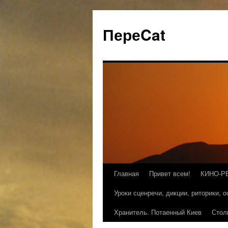
ПереCat
Главная
Привет всем!
КИНО-Р
Уроки сценречи, дикции, риторики, 
Хранитель. Потаенный Киев
Стол