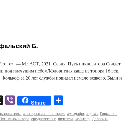
офальский Б.
Рютте». — М.: АСТ, 2021. Серия: Путь инквизитора Солдат
ни под плачущим небом/Колоритная каша из топора 16 век.
 Фолькоф за 20 лет службы повидал немало всякого. Были и
pp
er
mail
X
Viber
Отправить
Share
льтернативка
,
альтернативная история
,
аутодафе
,
ведьмы
,
Германия
,
Путь инквизитора
,
средневековье
,
фентези
,
Фолькоф
|
Добавить