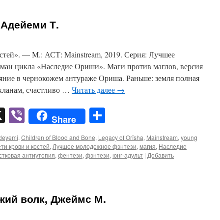
 Адейеми Т.
тей». — М.: АСТ: Mainstream, 2019. Серия: Лучшее
ман цикла «Наследие Ориши». Маги против маглов, версия
яние в чернокожем антураже Ориша. Раньше: земля полная
кланам, счастливо …
Читать далее
→
pp
er
mail
X
Viber
Отправить
Share
deyemi
,
Children of Blood and Bone
,
Legacy of Orïsha
,
Mainstream
,
young
ти крови и костей
,
Лучшее молодежное фэнтези
,
магия
,
Наследие
стковая антиутопия
,
фентези
,
фэнтези
,
юнг-адульт
|
Добавить
жий волк, Джеймс М.