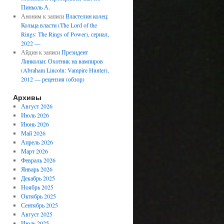
Пиньоль А.
Аноним
к записи
Властелин колец:
Кольца власти (The Lord of the
Rings: The Rings of Power), сериал,
2022 —
Айдин
к записи
Президент
Линкольн: Охотник на вампиров
(Abraham Lincoln: Vampire Hunter),
2012 — рецензия (обзор)
Архивы
Август 2026
Июль 2026
Июнь 2026
Май 2026
Апрель 2026
Март 2026
Февраль 2026
Январь 2026
Декабрь 2025
Ноябрь 2025
Октябрь 2025
Сентябрь 2025
Август 2025
Июль 2025