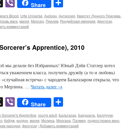
pp
er
mail
X
Viber
Отправить
Share
age's Blood
,
Urte Universe
,
Анборн
,
Антиопия
,
Квартет Лунного Прилива
,
Кровь мага
,
магия
,
Мерсер
,
Прилив
,
Рондийская империя
,
фентези
,
ить комментарий
Sorcerer’s Apprentice), 2010
об мы делали без Избранных! Юный Дэйв Статлер хотел
ься уважением класса, получить дружбу (а то и любовь)
«случайная встреча» с чародеем Бальтазаром открыла, что
ого Мерлина. …
Читать далее
→
pp
er
mail
X
Viber
Отправить
Share
 Sorcerer's Apprentice
,
young adult
,
Бальтазар
,
Барушель
,
Беллуччи
,
лл
,
Кейдж
,
колдун
,
магия
,
Молина
,
Моргана
,
Палмер
,
подростковое кино
,
ник чародея
,
фентези
|
Добавить комментарий