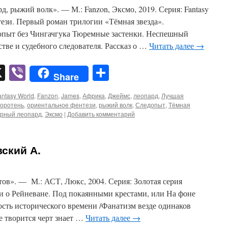
 рыжий волк». — М.: Fanzon, Эксмо, 2019. Серия: Fantasy
ези. Первый роман трилогии «Тёмная звезда».
опыт без Чингачгука Тюремные застенки. Неспешный
стве и судебного следователя. Рассказ о …
Читать далее
→
pp
er
mail
X
Viber
Отправить
Share
antasy World
,
Fanzon
,
James
,
Африка
,
Джеймс
,
леопард
,
Лучшая
оротень
,
ориентальное фентези
,
рыжий волк
,
Следопыт
,
Тёмная
рный леопард
,
Эксмо
|
Добавить комментарий
ский А.
в». — М.: АСТ, Люкс, 2004. Серия: Золотая серия
и о Рейневане. Под покаянными крестами, или На фоне
сть исторического времени /Фанатизм везде одинаков
е творится черт знает …
Читать далее
→