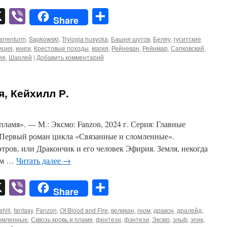
pp
er
mail
X
Viber
Отправить
Share
arrenturm
,
Sapkowski
,
Trylogia husycka
,
Башня шутов
,
Беляу
,
гуситские
иция
,
книги
,
Крестовые походы
,
магия
,
Рейневан
,
Рейнмар
,
Сапковский
,
ия
,
Шарлей
|
Добавить комментарий
я, Кейхилл Р.
пламя». — М.: Эксмо: Fanzon, 2024 г. Серия: Главные
 Первый роман цикла «Связанные и сломленные».
тров, или Дракончик и его человек Эфирия. Земля, некогда
ым …
Читать далее
→
pp
er
mail
X
Viber
Отправить
Share
hill
,
fantasy
,
Fanzon
,
Of Blood and Fire
,
великан
,
гном
,
дракон
,
дралейд
,
ломленные
,
Сквозь кровь и пламя
,
фентези
,
фэнтези
,
Эксмо
,
эльф
,
эпик
,