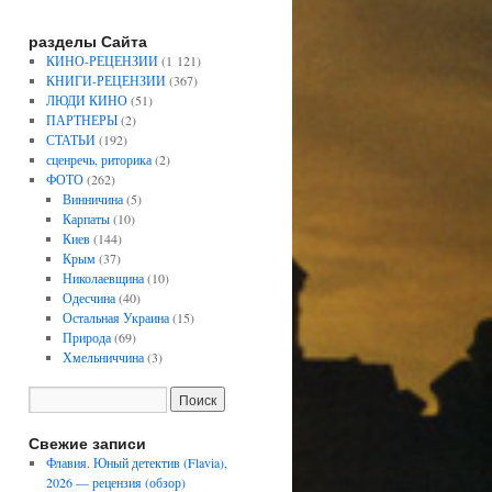
разделы Сайта
КИНО-РЕЦЕНЗИИ
(1 121)
КНИГИ-РЕЦЕНЗИИ
(367)
ЛЮДИ КИНО
(51)
ПАРТНЕРЫ
(2)
СТАТЬИ
(192)
сценречь, риторика
(2)
ФОТО
(262)
Винничина
(5)
Карпаты
(10)
Киев
(144)
Крым
(37)
Николаевщина
(10)
Одесчина
(40)
Остальная Украина
(15)
Природа
(69)
Хмельниччина
(3)
Свежие записи
Флавия. Юный детектив (Flavia),
2026 — рецензия (обзор)