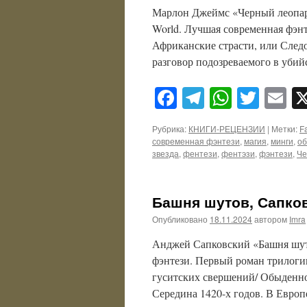
Марлон Джеймс «Черный леопард,
World. Лучшая современная фэнт
Африканские страсти, или След
разговор подозреваемого в убий
Facebook
Telegram
WhatsA
Twitt
E
Рубрика:
КНИГИ-РЕЦЕНЗИИ
|
Метки:
F
современная фэнтези
,
магия
,
минги
,
об
звезда
,
фентези
,
фентэзи
,
фэнтези
,
Че
Башня шутов, Сапков
Опубликовано
18.11.2024
автором
Imra
Анджей Сапковский «Башня шуто
фэнтези. Первый роман трилоги
гуситских свершений/ Обыденно
Середина 1420-х годов. В Европ