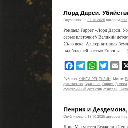
Лорд Дарси. Убийства
Опубликовано
27.10.2025
автором
Imra
Рэндалл Гаррет «Лорд Дарси. Уб
серые клеточки?/ Великий детек
20-го века. Альтернативная Зем
над большей частью Европы …
Facebook
Telegram
WhatsA
Twitt
E
Рубрика:
КНИГИ-РЕЦЕНЗИИ
|
Метки:
F
фантастика
,
Британия
,
Гаррет
,
Д`Арси
фентезийный детектив
,
фэнтези
,
Эксм
Пенрик и Дездемона,
Опубликовано
13.10.2025
автором
Imra
Лоис Макмастер Буджолд «Пенрик