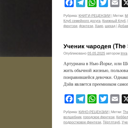
Facebook
Telegram
WhatsA
Twitt
E
Рубрика:
КНИГИ-РЕЦЕНЗИИ
|
Метки:
M
Клуб семейного досуга
,
Книжный Клуб
,
фентэзи
,
фэнтези
,
Хаир
,
шихад
|
Добав
Ученик чародея (The 
Опубликовано
05.05.2025
автором
Imra
Артуриана в Нью-Йорке, или Ш
жить обычной жизнью, пользоват
понравившейся девочки. Однако 
Дэйв является преемником сам
Facebook
Telegram
WhatsA
Twitt
E
Рубрика:
КИНО-РЕЦЕНЗИИ
|
Метки:
The
волшебник
,
городское фентези
,
Кеббе
подростковое фентези
,
Тёртлтауб
,
Уче