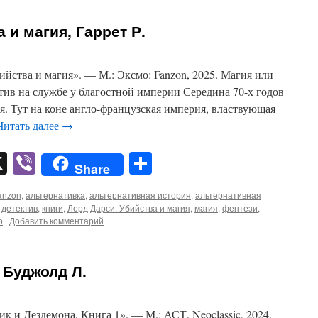
 и магия, Гаррет Р.
ийства и магия». — М.: Эксмо: Fanzon, 2025. Магия или
тив на службе у благостной империи Середина 70-х годов
ля. Тут на коне англо-французская империя, властвующая
Читать далее
→
pp
er
mail
X
Viber
Отправить
Share
anzon
,
альтернативка
,
альтернативная история
,
альтернативная
,
детектив
,
книги
,
Лорд Дарси. Убийства и магия
,
магия
,
фентези
,
о
|
Добавить комментарий
 Буджолд Л.
 и Дездемона. Книга 1». — М.: АСТ, Neoclassic, 2024.