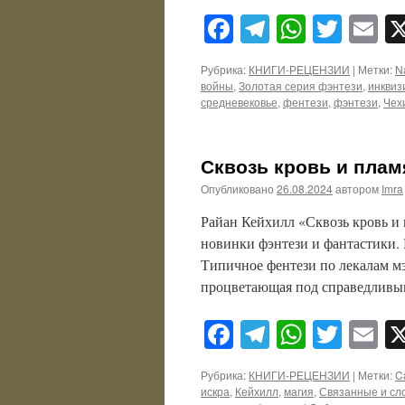
Facebook
Telegram
WhatsA
Twitt
E
Рубрика:
КНИГИ-РЕЦЕНЗИИ
|
Метки:
N
войны
,
Золотая серия фэнтези
,
инквиз
средневековье
,
фентези
,
фэнтези
,
Чех
Сквозь кровь и плам
Опубликовано
26.08.2024
автором
Imra
Райан Кейхилл «Сквозь кровь и 
новинки фэнтези и фантастики.
Типичное фентези по лекалам мэ
процветающая под справедлив
Facebook
Telegram
WhatsA
Twitt
E
Рубрика:
КНИГИ-РЕЦЕНЗИИ
|
Метки:
Ca
искра
,
Кейхилл
,
магия
,
Связанные и с