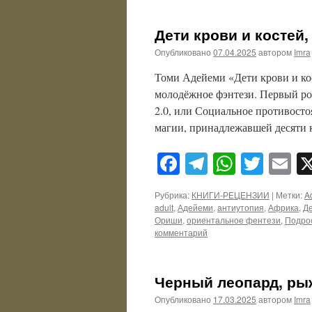
Дети крови и костей,
Опубликовано
07.04.2025
автором
Imra
Томи Адейеми «Дети крови и кос
молодёжное фэнтези. Первый ро
2.0, или Социальное противосто
магии, принадлежавшей десяти 
Facebook
Telegram
WhatsA
Twitt
E
Рубрика:
КНИГИ-РЕЦЕНЗИИ
|
Метки:
A
adult
,
Адейеми
,
антиутопия
,
Африка
,
Де
Ориши
,
ориентальное фентези
,
Подро
комментарий
Черный леопард, ры
Опубликовано
17.03.2025
автором
Imra