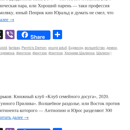
ическая пара, или Хороший парень — таки профессия
молвку, юный Пенрик кин Юральд и думать не смел, что
далее
→
pp
er
mail
X
Viber
Отправить
Share
ujold
,
fantasy
,
Penric's Demon
,
young adult
,
Буджолд
,
волшебство
,
демон
,
ездемона
,
фентези
,
фентэзи
,
фэнтези
,
Хроники Шалиона
,
Шалион
|
рьков: Книжный клуб «Клуб семейного досуга», 2020.
унного Прилива». Волшебное раздолье, или Восток против
 континента которого — Антиопию и Юрос разделяют 300
итать далее
→