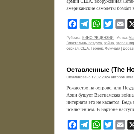
армии США, вооруженная Летаю
американские самолеты бомбят
Facebook
Telegram
WhatsA
Twitt
E
Рубрика:
КИНО-РЕЦЕНЗИИ
|
Метки:
Mas
Властелины воздуха
,
война
,
вторая ми
сериал
,
США
,
Тёрнер
,
Фукунага
|
Добав
Оставленные (The Hol
Опубликовано
12.02.2024
автором
Imra
Рождество на острове, или Неуд
Азии бушует Вьетнамская война
интерната это не касается. Вед
исключением. В Бартоне насту
Facebook
Telegram
WhatsA
Twitt
E