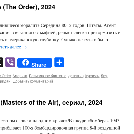
(The Order), 2024
елившееся моралитэ Середина 80- х годов. Штаты. Агент
ания, связанного с мафией, решает слегка притормозить и
ясь в американскую глубинку. Однако не тут-то было.
тать далее
→
pp
er
mail
X
Viber
Отправить
Share
 Order
,
Америка
,
Безмолвное братство
,
детектив
,
Курзель
,
Лоу
,
ридан
|
Добавить комментарий
asters of the Air), сериал, 2024
естном слове и на одном крыле»/В шкуре «бомбера» 1943
 прибывает 100-я бомбардировочная группа 8-й воздушной