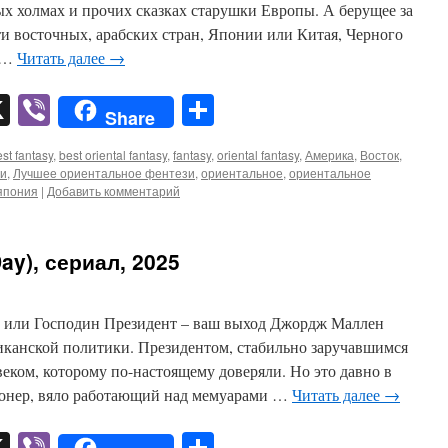
ых холмах и прочих сказках старушки Европы. А берущее за
и восточных, арабских стран, Японии или Китая, Черного
, …
Читать далее
→
pp
er
mail
X
Viber
Отправить
Share
st fantasy
,
best oriental fantasy
,
fantasy
,
oriental fantasy
,
Америка
,
Восток
,
ги
,
Лучшее ориентальное фентези
,
ориентальное
,
ориентальное
япония
|
Добавить комментарий
ay), сериал, 2025
, или Господин Президент – ваш выход Джордж Маллен
иканской политики. Президентом, стабильно заручавшимся
еком, которому по-настоящему доверяли. Но это давно в
онер, вяло работающий над мемуарами …
Читать далее
→
pp
er
mail
X
Viber
Отправить