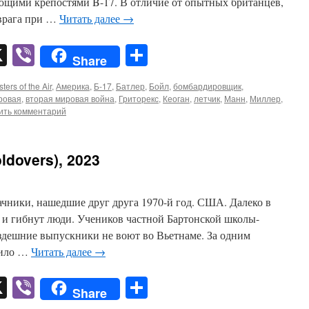
щими крепостями B-17. В отличие от опытных британцев,
 врага при …
Читать далее
→
pp
er
mail
X
Viber
Отправить
Share
ters of the Air
,
Америка
,
Б-17
,
Батлер
,
Бойл
,
бомбардировщик
,
ровая
,
вторая мировая война
,
Гриторекс
,
Кеоган
,
летчик
,
Манн
,
Миллер
,
ить комментарий
dovers), 2023
ачники, нашедшие друг друга 1970-й год. США. Далеко в
 и гибнут люди. Учеников частной Бартонской школы-
ь здешние выпускники не воют во Вьетнаме. За одним
пило …
Читать далее
→
pp
er
mail
X
Viber
Отправить
Share