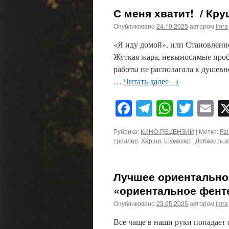
С меня хватит! / Кру
Опубликовано
24.10.2025
автором
Imra
«Я иду домой», или Становление
Жуткая жара, невыносимые проб
работы не располагала к душевн
…
Читать далее
→
Facebook
Telegram
WhatsA
Twitt
E
Рубрика:
КИНО-РЕЦЕНЗИИ
|
Метки:
Fal
триллер
,
Хёрши
,
Шумахер
|
Добавить 
Лучшее ориентально
«ориентальное фенте
Опубликовано
23.05.2025
автором
Imra
Все чаще в наши руки попадает ф