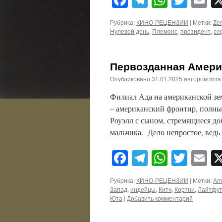
Рубрика:
КИНО-РЕЦЕНЗИИ
|
Метки:
Ze
Нулевой день
,
Племонс
,
президент
,
се
Первозданная Америка
Опубликовано
31.01.2025
автором
Imra
Филиал Ада на американской зем
– американский фронтир, полны
Роуэлл с сыном, стремящиеся доб
мальчика. Дело непростое, вед
Facebook
Telegram
WhatsA
Twitt
E
Рубрика:
КИНО-РЕЦЕНЗИИ
|
Метки:
Am
Запад
,
индейцы
,
Китч
,
Кортни
,
Лайтфут
Юта
|
Добавить комментарий