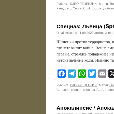
Рубрика:
КИНО-РЕЦЕНЗИИ
|
Метки:
Th
Рэндольф
,
Сесса
,
США
,
школа
|
Добави
Спецназ: Львица (Spe
Опубликовано
11.09.2023
автором
Imra
Шпионки против террористов, и
планете кипит война. Война ам
первые, стремясь понадежнее и
нетривиальные ходы. Именно т
Facebook
Telegram
WhatsA
Twitt
E
Рубрика:
КИНО-РЕЦЕНЗИИ
|
Метки:
Li
Салдана
,
сериал
,
спецназ
,
США
,
терро
Апокалипсис / Апокал
Опубликовано
28.08.2023
автором
Imra