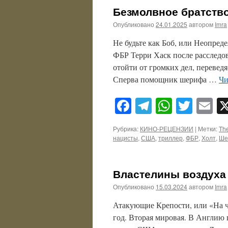
Безмолвное братство 
Опубликовано
24.01.2025
автором
Imra
Не будьте как Боб, или Неопред
ФБР Терри Хаск после расследов
отойти от громких дел, перевед
Сперва помощник шерифа …
Чи
Facebook
Telegram
WhatsA
Twitt
E
Рубрика:
КИНО-РЕЦЕНЗИИ
|
Метки:
The
нацисты
,
США
,
триллер
,
ФБР
,
Холт
,
Ше
Властелины воздуха (M
Опубликовано
15.03.2024
автором
Imra
Атакующие Крепости, или «На ч
год. Вторая мировая. В Англию