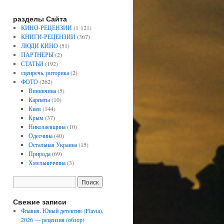
разделы Сайта
КИНО-РЕЦЕНЗИИ
(1 121)
КНИГИ-РЕЦЕНЗИИ
(367)
ЛЮДИ КИНО
(51)
ПАРТНЕРЫ
(2)
СТАТЬИ
(192)
сценречь, риторика
(2)
ФОТО
(262)
Винничина
(5)
Карпаты
(10)
Киев
(144)
Крым
(37)
Николаевщина
(10)
Одесчина
(40)
Остальная Украина
(15)
Природа
(69)
Хмельниччина
(3)
Свежие записи
Флавия. Юный детектив (Flavia),
2026 — рецензия (обзор)