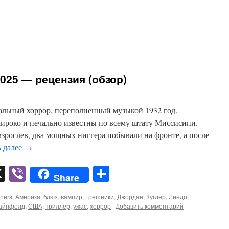
2025 — рецензия (обзор)
альный хоррор, переполненный музыкой 1932 год.
роко и печально известны по всему штату Миссисипи.
зрослев, два мощных ниггера побывали на фронте, а после
ь далее
→
pp
er
mail
X
Viber
Отправить
Share
ners
,
Америка
,
блюз
,
вампир
,
Грешники
,
Джордан
,
Куглер
,
Линдо
,
айнфелд
,
США
,
триллер
,
ужас
,
хоррор
|
Добавить комментарий