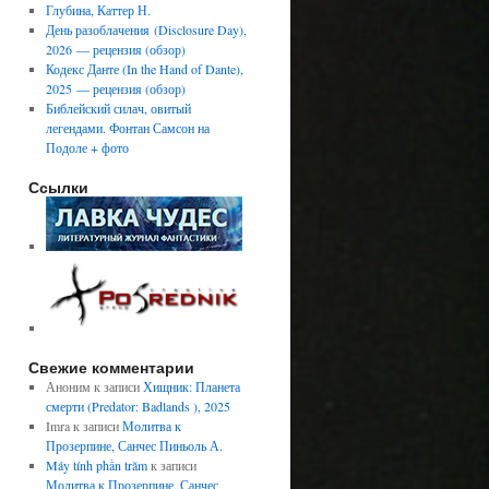
Глубина, Каттер Н.
День разоблачения (Disclosure Day),
2026 — рецензия (обзор)
Кодекс Данте (In the Hand of Dante),
2025 — рецензия (обзор)
Библейский силач, овитый
легендами. Фонтан Самсон на
Подоле + фото
Ссылки
Свежие комментарии
Аноним
к записи
Хищник: Планета
смерти (Predator: Badlands ), 2025
Imra
к записи
Молитва к
Прозерпине, Санчес Пиньоль А.
Máy tính phần trăm
к записи
Молитва к Прозерпине, Санчес