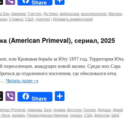
Share
ro Day
,
Америка
,
Глаттер
,
Де Ниро
,
кибератака
,
конспирология
,
Маллен
,
риал
,
Стивенс
,
США
,
триллер
|
Добавить комментарий
 (American Primeval), сериал, 2025
ле, или Кровавая борьба за Юту 1857 год. Территория Юта
й переселенцев, жаждущих новой жизни. Среди них Сара
раться до отдаленного поселения, где обосновался отец
ь …
Читать далее
→
pp
er
mail
X
Viber
Отправить
Share
erican Primeval
,
Америка
,
Берг
,
боевик
,
Вестерн
,
Гилпин
,
ДеХаан
,
Дикий
-Леон
,
мормон
,
Первозданная Америка
,
сериал
,
США
,
фронтир
,
Шей
,