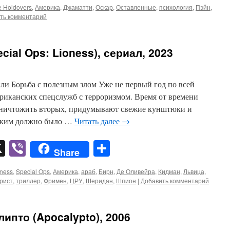
e Holdovers
,
Америка
,
Джаматти
,
Оскар
,
Оставленные
,
психология
,
Пэйн
,
ть комментарий
cial Ops: Lioness), сериал, 2023
ли Борьба с полезным злом Уже не первый год по всей
ериканских спецслужб с терроризмом. Время от времени
зничтожить вторых, придумывают свежие кунштюки и
аким должно было …
Читать далее
→
pp
er
mail
X
Viber
Отправить
Share
oness
,
Special Ops
,
Америка
,
араб
,
Бирн
,
Де Оливейра
,
Кидман
,
Львица
,
рист
,
триллер
,
Фримен
,
ЦРУ
,
Шеридан
,
Шпион
|
Добавить комментарий
ипто (Apocalypto), 2006