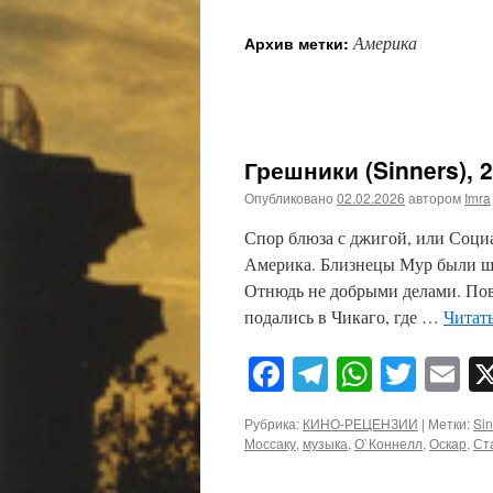
Америка
Архив метки:
Грешники (Sinners), 
Опубликовано
02.02.2026
автором
Imra
Спор блюза с джигой, или Соци
Америка. Близнецы Мур были ши
Отнюдь не добрыми делами. Пов
подались в Чикаго, где …
Читат
Facebook
Telegram
WhatsA
Twitt
E
Рубрика:
КИНО-РЕЦЕНЗИИ
|
Метки:
Sin
Моссаку
,
музыка
,
О`Коннелл
,
Оскар
,
Ст