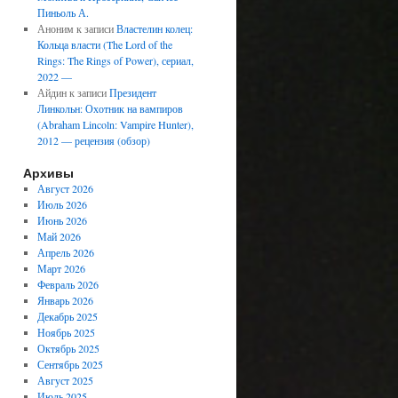
Пиньоль А.
Аноним
к записи
Властелин колец:
Кольца власти (The Lord of the
Rings: The Rings of Power), сериал,
2022 —
Айдин
к записи
Президент
Линкольн: Охотник на вампиров
(Abraham Lincoln: Vampire Hunter),
2012 — рецензия (обзор)
Архивы
Август 2026
Июль 2026
Июнь 2026
Май 2026
Апрель 2026
Март 2026
Февраль 2026
Январь 2026
Декабрь 2025
Ноябрь 2025
Октябрь 2025
Сентябрь 2025
Август 2025
Июль 2025