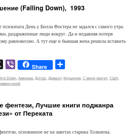
шение (Falling Down), 1993
 психопата День у Билла Фостера не задался с самого утра.
ки, раздраженные люди вокруг. Да и недавняя потеря
ому равновесию. А тут еще и бывшая жена решила вставить
pp
er
mail
X
Viber
Отправить
Share
ling Down
,
Америка
,
Дуглас
,
Дювалл
,
Крушение
,
С меня хватит
,
США
,
комментарий
е фентези, Лучшие книги поджанра
зи» от Переката
ентези, основанное не на заветах старика Толкиена,