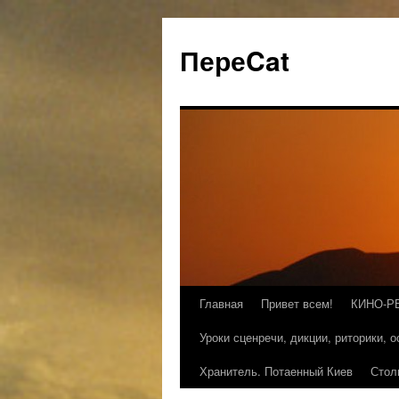
ПереCat
Главная
Привет всем!
КИНО-Р
Уроки сценречи, дикции, риторики, 
Хранитель. Потаенный Киев
Стол