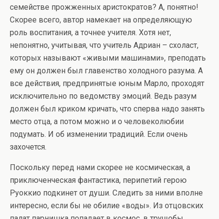
семействе прожженных аристократов? А, понятно!
Скорее всего, автор намекает на определяющую
роль воспитания, а точнее учителя. Хотя нет,
непонятно, учитывая, что учитель Адриан – схоласт,
которых называют «живыми машинами», преподать
ему он должен был главенство холодного разума. А
все действия, предпринятые юным Марло, проходят
исключительно по ведомству эмоций. Ведь разум
должен был криком кричать, что сперва надо занять
место отца, а потом можно и о человеколюбии
подумать. И об изменении традиций. Если очень
захочется.
Поскольку перед нами скорее не космическая, а
приключенческая фантастика, перипетий герою
Руоккио подкинет от души. Следить за ними вполне
интересно, если бы не обилие «воды». Из отцовских
палат парнишка попадает в космос, в трущобы