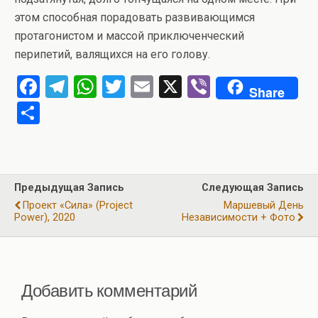
этом способная порадовать развивающимся
протагонистом и массой приключенческий
перипетий, валящихся на его голову.
F
T
W
T
E
X
Vi
Share
a
el
h
wi
m
b
О
ce
e
at
tt
ail
er
т
b
gr
s
er
п
o
a
A
р
Предыдущая Запись
Следующая Запись
o
m
p
а
Проект «Сила» (Project
Маршевый День
k
p
Power), 2020
Независимости + Фото
в
и
ть
Добавить комментарий