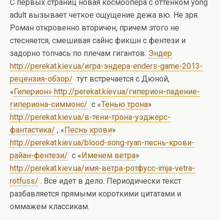
С первых страниц новая космоопера с оттенком yong
adult вызывает четкое ощущение дежа вю. Не зря.
Роман откровенно вторичен, причем этого не
стесняется, смешивая сайнс фикшн с фентези и
задорно топчась по плечам гигантов.
Эндер
http://perekat.kiev.ua/игра-эндера-enders-game-2013-
рецензия-обзор/
тут встречается с Дюной,
«
Гиперион»
http://perekat.kiev.ua/гиперион-падение-
гипериона-симмонс/
с «
Тенью трона
»
http://perekat.kiev.ua/в-тени-трона-уэджерс-
фантастика/
, «
Песнь крови
»
http://perekat.kiev.ua/blood-song-ryan-песнь-крови-
райан-фентези/
с «
Именем ветра
»
http://perekat.kiev.ua/имя-ветра-ротфусс-imja-vetra-
rotfuss/
. Все идет в дело. Периодически текст
разбавляется прямыми короткими цитатами и
оммажем классикам.