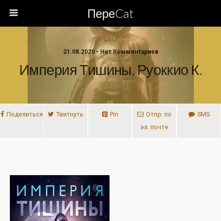
ПереCat
21.08.2020 • Нет Комментариев
Империя Тишины, Руоккио К.
Поделиться
Твитнуть
Pin
Отпр. по
SMS
эл. почте