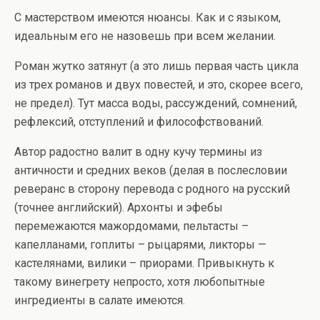
С мастерством имеются нюансы. Как и с языком,
идеальным его не назовешь при всем желании.
Роман жутко затянут (а это лишь первая часть цикла
из трех романов и двух повестей, и это, скорее всего,
не предел). Тут масса воды, рассуждений, сомнений,
рефлексий, отступлений и философствований.
Автор радостно валит в одну кучу термины из
античности и средних веков (делая в послесловии
реверанс в сторону перевода с родного на русский
(точнее английский). Архонты и эфебы
перемежаются мажордомами, пельтасты –
капелланами, гоплиты – рыцарями, ликторы —
кастелянами, вилики – приорами. Привыкнуть к
такому винегрету непросто, хотя любопытные
ингредиенты в салате имеются.