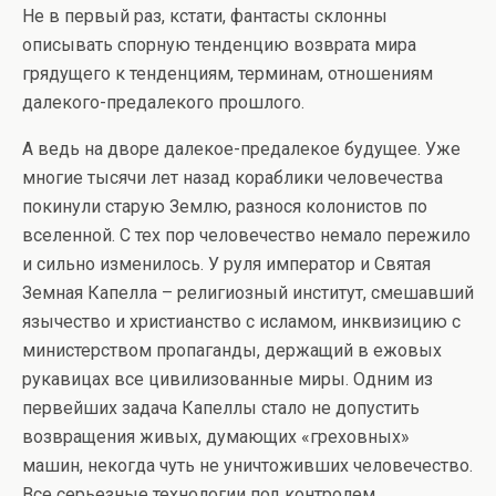
Не в первый раз, кстати, фантасты склонны
описывать спорную тенденцию возврата мира
грядущего к тенденциям, терминам, отношениям
далекого-предалекого прошлого.
А ведь на дворе далекое-предалекое будущее. Уже
многие тысячи лет назад кораблики человечества
покинули старую Землю, разнося колонистов по
вселенной. С тех пор человечество немало пережило
и сильно изменилось. У руля император и Святая
Земная Капелла – религиозный институт, смешавший
язычество и христианство с исламом, инквизицию с
министерством пропаганды, держащий в ежовых
рукавицах все цивилизованные миры. Одним из
первейших задача Капеллы стало не допустить
возвращения живых, думающих «греховных»
машин, некогда чуть не уничтоживших человечество.
Все серьезные технологии под контролем