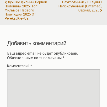
o
m
p
а
Лучшие Фильмы Первой
Неукротимый / В Глуши /
k
p
Половины 2025. Топ
Неприрученный (Untamed),
в
Фильмов Первого
Сериал, 2025
Полугодия 2025 От
и
Perekat.kiev.ua
ть
Добавить комментарий
Ваш адрес email не будет опубликован.
Обязательные поля помечены
*
Комментарий
*