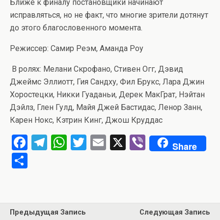
Ближе к финалу постановщики начинают
исправляться, но не факт, что многие зрители дотянут
до этого благословенного момента.
Режиссер: Самир Реэм, Аманда Роу
В ролях: Мелани Скрофано, Стивен Огг, Дэвид
Джеймс Эллиотт, Гия Сандху, Фил Брукс, Лара Джин
Хоростецки, Никки Гуаданьи, Дерек МакГрат, Нэйтан
Дэйлз, Глен Гулд, Майя Джей Бастидас, Ленор Занн,
Карен Нокс, Кэтрин Кинг, Джош Круддас
F
T
W
T
E
X
Vi
Share
a
el
h
wi
m
b
О
ce
e
at
tt
ail
er
т
b
gr
s
er
п
o
a
A
р
Предыдущая Запись
Следующая Запись