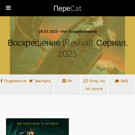
ПереCat
28.07.2025 • Нет Комментариев
Воскрешение (Revival), Сериал,
2025
Поделиться
Твитнуть
Pin
Отпр. по
SMS
эл. почте