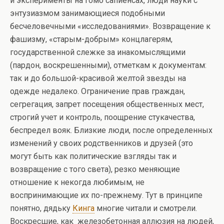
и эксперименты на гомо сапиенсах, люди науки с
энтузиазмом занимающиеся подобными
бесчеловечными «исследованиями». Возвращение к
фашизму, «старым-добрым» концлагерям,
государственной слежке за инакомыслящими
(пардон, воскрешенными), отметкам к документам:
так и до большой-красивой желтой звезды на
одежде недалеко. Ограничение прав граждан,
сегрегация, запрет посещения общественных мест,
строгий учет и контроль, поощрение стукачества,
беспредел вояк. Близкие люди, после определенных
изменений у своих родственников и друзей (это
могут быть как политические взгляды так и
возвращение с того света), резко меняющие
отношение к некогда любимым, не
воспринимающие их по-прежнему. Тут в принципе
понятно, дядьку
Кинга
многие читали и смотрели.
Воскресшие, как железобетонная аллюзия на людей,