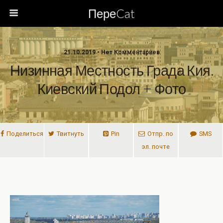
ПереCat
21.10.2019 • Нет Комментариев
Низинная Местность Града Кия.
Киевский Подол + Фото
Поделиться
Твитнуть
Pin
Отпр. по
SMS
эл. почте