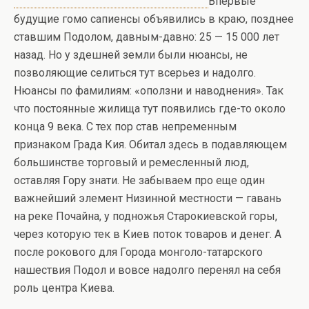
Впервые
будущие гомо сапиенсы объявились в краю, позднее
ставшим Подолом, давным-давно: 25 — 15 000 лет
назад. Но у здешней земли были нюансы, не
позволяющие селиться тут всерьез и надолго.
Нюансы по фамилиям: «оползни и наводнения». Так
что постоянные жилища тут появились где-то около
конца 9 века. С тех пор став непременным
признаком Града Кия. Обитал здесь в подавляющем
большинстве торговый и ремесленный люд,
оставляя Гору знати. Не забываем про еще один
важнейший элемент Низинной местности — гавань
на реке Почайна, у подножья Старокиевской горы,
через которую тек в Киев поток товаров и денег. А
после рокового для Города монголо-татарского
нашествия Подол и вовсе надолго перенял на себя
роль центра Киева.