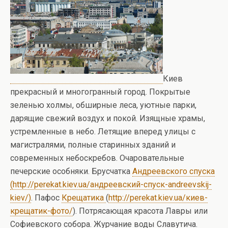
Киев
прекрасный и многогранный город. Покрытые
зеленью холмы, обширные леса, уютные парки,
дарящие свежий воздух и покой. Изящные храмы,
устремленные в небо. Летящие вперед улицы с
магистралями, полные старинных зданий и
современных небоскребов. Очаровательные
печерские особняки. Брусчатка
Андреевского спуска
(http://perekat.kiev.ua/андреевский-спуск-andreevskij-
kiev/)
. Пафос
Крещатика
(
http://perekat.kiev.ua/киев-
крещатик-фото/
). Потрясающая красота Лавры или
Софиевского собора. Журчание воды Славутича.