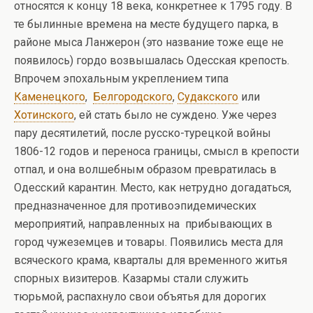
относятся к концу 18 века, конкретнее к 1795 году. В
те былинные времена на месте будущего парка, в
районе мыса Ланжерон (это название тоже еще не
появилось) гордо возвышалась Одесская крепость.
Впрочем эпохальным укреплением типа
Каменецкого
,
Белгородского
,
Судакского
или
Хотинского
, ей стать было не суждено. Уже через
пару десятилетий, после русско-турецкой войны
1806-12 годов и переноса границы, смысл в крепости
отпал, и она волшебным образом превратилась в
Одесский карантин. Место, как нетрудно догадаться,
предназначенное для противоэпидемических
мероприятий, направленных на прибывающих в
город чужеземцев и товары. Появились места для
всяческого крама, кварталы для временного житья
спорных визитеров. Казармы стали служить
тюрьмой, распахнуло свои объятья для дорогих