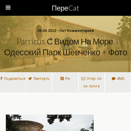
ПереCat
06.04.2022 • Нет Комментариев
Parricus С Видом На Море.
Одесский Парк Шевченко + Фото
Поделиться
Твитнуть
Pin
Отпр. по
SMS
эл. почте