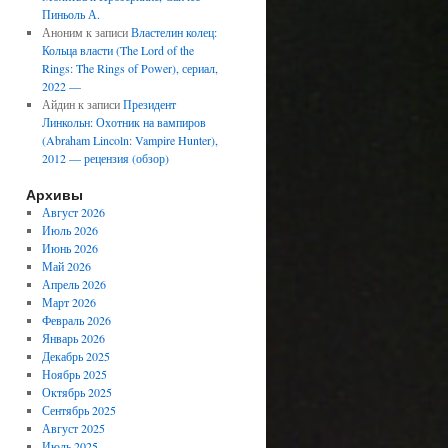
Пиньоль А.
Аноним
к записи
Властелин колец:
Кольца власти (The Lord of the
Rings: The Rings of Power), сериал,
2022 —
Айдин
к записи
Президент
Линкольн: Охотник на вампиров
(Abraham Lincoln: Vampire Hunter),
2012 — рецензия (обзор)
Архивы
Август 2026
Июль 2026
Июнь 2026
Май 2026
Апрель 2026
Март 2026
Февраль 2026
Январь 2026
Декабрь 2025
Ноябрь 2025
Октябрь 2025
Сентябрь 2025
Август 2025
Июль 2025