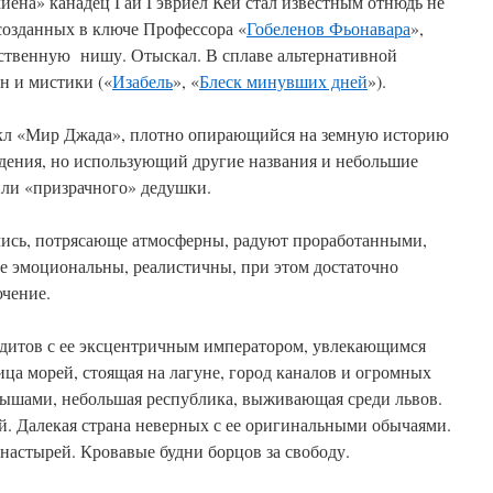
ена» канадец Гай Гэвриел Кей стал известным отнюдь не
 созданных в ключе Профессора «
Гобеленов Фьонавара
»,
бственную нишу. Отыскал. В сплаве альтернативной
н и мистики («
Изабель
», «
Блеск минувших дней
»).
икл «Мир Джада», плотно опирающийся на земную историю
дения, но использующий другие названия и небольшие
или «призрачного» дедушки.
ались, потрясающе атмосферны, радуют проработанными,
 эмоциональны, реалистичны, при этом достаточно
чение.
итов с ее эксцентричным императором, увлекающимся
ица морей, стоящая на лагуне, город каналов и огромных
рышами, небольшая республика, выживающая среди львов.
й. Далекая страна неверных с ее оригинальными обычаями.
настырей. Кровавые будни борцов за свободу.