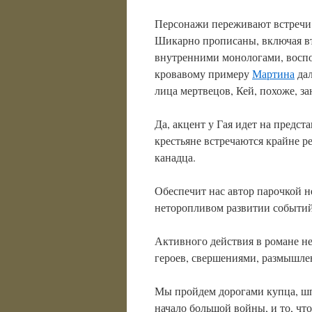
Персонажи переживают встречи и
Шикарно прописаны, включая в
внутренними монологами, восп
кровавому примеру
Мартина
дал
лица мертвецов, Кей, похоже, з
Да, акцент у Гая идет на предс
крестьяне встречаются крайне ред
канадца.
Обеспечит нас автор парочкой 
неторопливом развитии событий
Активного действия в романе н
героев, свершениями, размышле
Мы пройдем дорогами купца, шпи
начало большой войны, и то, чт