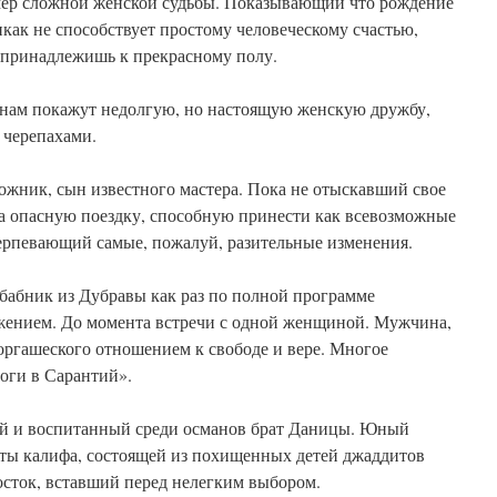
мер сложной женской судьбы. Показывающий что рождение
икак не способствует простому человеческому счастью,
и принадлежишь к прекрасному полу.
нам покажут недолгую, но настоящую женскую дружбу,
 черепахами.
ожник, сын известного мастера. Пока не отыскавший свое
на опасную поездку, способную принести как всевозможные
етерпевающий самые, пожалуй, разительные изменения.
бабник из Дубравы как раз по полной программе
жением. До момента встречи с одной женщиной. Мужчина,
оргашеского отношением к свободе и вере. Многое
ороги в Сарантий».
ый и воспитанный среди османов брат Даницы. Юный
ты калифа, состоящей из похищенных детей джаддитов
росток, вставший перед нелегким выбором.