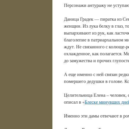
Персонажи антуражу не уступаю
Даница Градек — пиратка из Се
женщин. Из лука белку в глаз, 
выпархивают из рук, как ласточк
благолепие в патриархальном м
ждут. Не связанного с колюще-
охлажденное, как полагается. М
до замужества и прочих глупост
А еще именно с ней связан редк
помершего дедушки в голове. Ко
Целительница Елена – человек,
описал в «
Блеске минувших дне
Именно эти дамы отвечают в ро