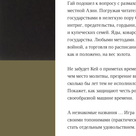
Гай подошел к вопросу с размах
местной Азии. Погружая читате
государствами в нелегкую пору 
интриг, предательства, гордыни
и купеческих семей. Яды, ковар
государства. Любыми методами. 
войной, а торговля по расписа
как и положено, на вес золота.
Не забудет Кей о приметах врем
чем место молитвы, презрение в
сколько бы лет тем не исполнил
Покажет, как защищают честь ро
своеобразной машине времени.
А незнакомые названия … Игра в
своими топонимами (практическ
стать отдельным удовольствием.