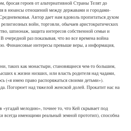
ом, бросая героев от альтернативной Страны Телят до
ля в нюансы отношений между державами и городами-
Средневековья. Автор дает нам вдоволь пропитаться духом
, религиозных войн, торговли, обычаев аристократических
ство, шпионаж, защита интересов собственной семьи и
В очередной раз показывая, что во все времена война
нию. Финансовые интересы превыше веры, а информация,
ени, таких как монастыри, становящиеся чем-то большим,
ысших к жизни низших, или власть родителя над чадами,
ось («я имею право распоряжаться своими детьми»).
да. Погорюет над тяжелой женской долей. Прокатит нас на
 «угадай мелодию», точнее то, что Кей скрывает под
и всегда имеющими реальный земной прототип), способна