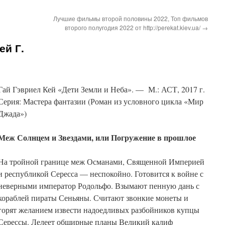
Лучшие фильмы второй половины 2022, Топ фильмов
второго полугодия 2022 от http://perekat.kiev.ua/
→
ей Г.
Гай Гэвриел Кей «Дети Земли и Неба». — М.: АСТ, 2017 г.
Серия: Мастера фантазии (Роман из условного цикла «Мир
Джада»)
Меж Солнцем и Звездами, или Погружение в прошлое
На тройной границе меж Османами, Священной Империей
и республикой Сересса — неспокойно. Готовится к войне с
неверными император Родольфо. Взымают пенную дань с
кораблей пираты Сеньяны. Считают звонкие монеты и
горят желанием извести надоедливых разбойников купцы
Серессы. Лелеет обширные планы Великий калиф