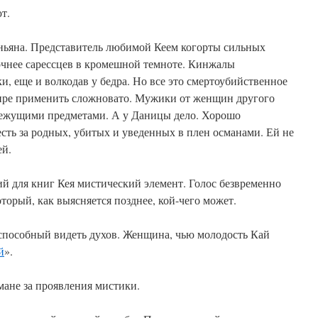
т.
ньяна. Представитель любимой Кеем когорты сильных
точнее сарессцев в кромешной темноте. Кинжалы
и, еще и волкодав у бедра. Но все это смертоубийственное
ире применить сложновато. Мужики от женщин другого
режущими предметами. А у Даницы дело. Хорошо
есть за родных, убитых и уведенных в плен османами. Ей не
ей.
ий для книг Кея мистический элемент. Голос безвременно
торый, как выясняется позднее, кой-чего может.
 способный видеть духов. Женщина, чью молодость Кай
й
».
мане за проявления мистики.