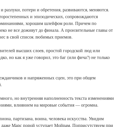
 разлуки, потери и обретения, развиваются, меняются.
торостепенных и эпизодических, сопровождаются
оминаниями, хорошим шлейфом роли. Причем по
еко не все доживут до финала. А пронзительные главы от
анес в свой список любимых приемов.
тавителей высших слоев, простой городской люд или
ко, но как я уже говорил, это баг (или фича?) не только
нежданчиков и напряженных сцен, это при общем
.
емного, но внутренняя наполненность текста изменениями
ниями, влиянием на мировые события — огромна.
она, партизана, воина, человека искусства. Увидим
о даже Марс порой уступает Мойрам. Поприсутствуем при