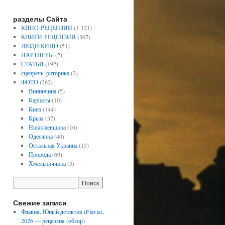
разделы Сайта
КИНО-РЕЦЕНЗИИ
(1 121)
КНИГИ-РЕЦЕНЗИИ
(367)
ЛЮДИ КИНО
(51)
ПАРТНЕРЫ
(2)
СТАТЬИ
(192)
сценречь, риторика
(2)
ФОТО
(262)
Винничина
(5)
Карпаты
(10)
Киев
(144)
Крым
(37)
Николаевщина
(10)
Одесчина
(40)
Остальная Украина
(15)
Природа
(69)
Хмельниччина
(3)
Свежие записи
Флавия. Юный детектив (Flavia),
2026 — рецензия (обзор)