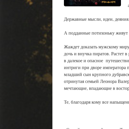
Державные мысли, идеи, деяния
А подданные потихоньку живут 
Жаждет доказать мужскому миру
дочь и внучка пиратов. Растет 
в далекое и опасное путешеств
интриги при дворе императора 
младший сын крупного дубравск
отринутая семьей Леонора Вале
мечтающие, впадающие в востор
Те, благодаря кому все напыщен