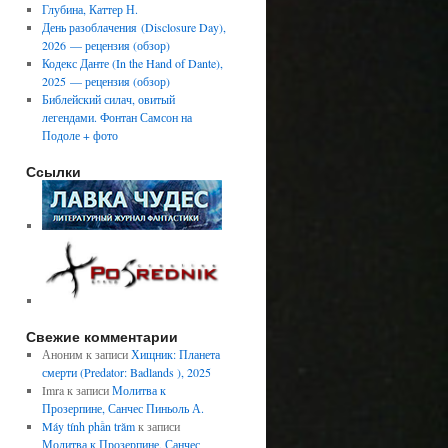
Глубина, Каттер Н.
День разоблачения (Disclosure Day),
2026 — рецензия (обзор)
Кодекс Данте (In the Hand of Dante),
2025 — рецензия (обзор)
Библейский силач, овитый
легендами. Фонтан Самсон на
Подоле + фото
Ссылки
Свежие комментарии
Аноним
к записи
Хищник: Планета
смерти (Predator: Badlands ), 2025
Imra
к записи
Молитва к
Прозерпине, Санчес Пиньоль А.
Máy tính phần trăm
к записи
Молитва к Прозерпине, Санчес