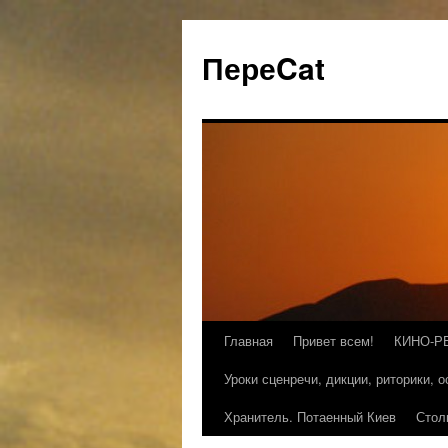
ПереCat
Главная
Привет всем!
КИНО-Р
Уроки сценречи, дикции, риторики, 
Хранитель. Потаенный Киев
Стол