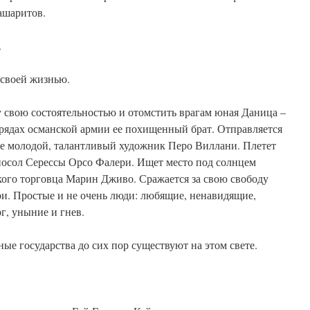
ашаритов.
.
своей жизнью.
 свою состоятельностью и отомстить врагам юная Даница –
в рядах османской армии ее похищенный брат. Отправляется
ие молодой, талантливый художник Перо Виллани. Плетет
посол Серессы Орсо Фалери. Ищет место под солнцем
ого торговца Марин Дживо. Сражается за свою свободу
ри. Простые и не очень люди: любящие, ненавидящие,
г, уныние и гнев.
ные государства до сих пор существуют на этом свете.