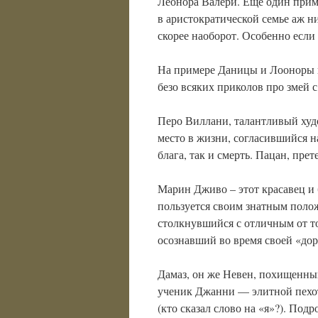
Леонора Валери. Еще один при
в аристократической семье аж н
скорее наоборот. Особенно есл
На примере Даницы и Лооноры 
безо всяких приколов про змей с
Перо Виллани, талантливый худ
место в жизни, согласившийся 
блага, так и смерть. Пацан, пр
Марин Дживо – этот красавец и 
пользуется своим знатным поло
столкнувшийся с отличным от т
осознавший во время своей «д
Дамаз, он же Невен, похищенн
ученик Джанни — элитной пехо
(кто сказал слово на «я»?). Под