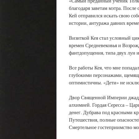
«Самый преданный ученик Толки
благодаря заветам мэтра. После
Кей отправился искать свою со
истории, антуража давних време
Визиткой Кея стал условный ц
времен Средневековья и Возрож
фантдопущения, типа двух лун 
Все работы Кея, что мне попад
глубокими персонажами, щемяще
оптимистичны. «Дети» не исклю
Двор Священной Империи джадд
алхимией. Гордая Сересса – Цар
денег. Дубрава под красными к
Путешествия, полные опасносте
Смертельное гостеприимство мо